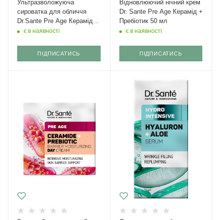
Ультразволожуюча
Відновлюючий нічний крем
сироватка для обличчя
Dr. Sante Pre Age Керамід +
Dr.Sante Pre Age Керамід +
Пребіотик 50 мл
Пребіотик 30 мл
є в наявності
є в наявності
ПІДПИСАТИСЬ
ПІДПИСАТИСЬ