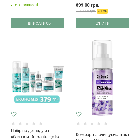
899,00
грн.
є в наявності
1 277,90
грн.
-
30
%
ПІДПИСАТИСЬ
КУПИТИ
Набір по догляду за
Комфортна очищуюча пінка
обличчям Dr. Sante Hydro