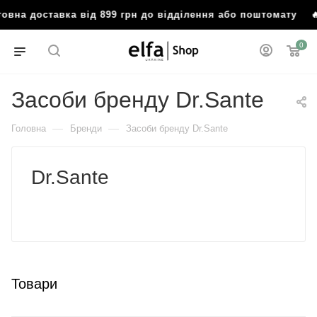
ставка від 899 грн до відділення або поштомату
🔥 Безко
0
Засоби бренду Dr.Sante
—
—
Головна
Бренди
Засоби бренду Dr.Sante
Dr.Sante
Товари