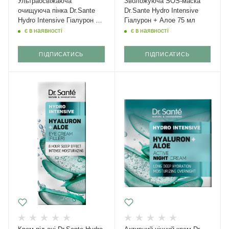
Ультраосвіжаюча
Зволожуюча SOS-маска
очищуюча пінка Dr.Sante
Dr.Sante Hydro Intensive
Hydro Intensive Гіалурон +
Гіалурон + Алое 75 мл
Алое 150 мл
є в наявності
є в наявності
ПІДПИСАТИСЬ
ПІДПИСАТИСЬ