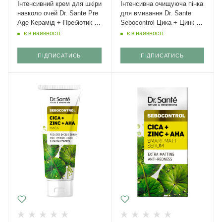
Інтенсивний крем для шкіри
Інтенсивна очищуюча пінка
навколо очей Dr. Sante Pre
для вмивання Dr. Sante
Age Керамід + Пребіотик 15
Sebocontrol Цика + Цинк +
мл
АНА 150 мл
є в наявності
є в наявності
ПІДПИСАТИСЬ
ПІДПИСАТИСЬ