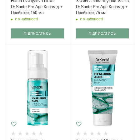
Ніжна очищуюча пінка
Захисна зволожуюча маска
Dr.Sante Pre Age Керамід +
Dr.Sante Pre Age Керамід +
Пребіотик 150 мл
Пребіотик 75 мл
є в наявності
є в наявності
ПІДПИСАТИСЬ
ПІДПИСАТИСЬ