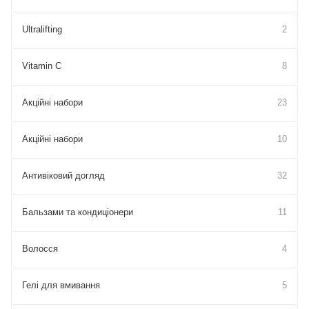
Ultralifting
2
Vitamin C
8
Акційні набори
23
Акційні набори
10
Антивіковий догляд
32
Бальзами та кондиціонери
11
Волосся
4
Гелі для вмивання
5