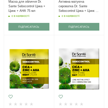
Маска для обличчя Dr.
Активна матуюча
Sante Sebocontrol Цика +
сироватка Dr. Sante
Цинк + АНА 75 мл
Sebocontrol Цика + Цинк +
АНА 30 мл
є в наявності
є в наявності
ПІДПИСАТИСЬ
ПІДПИСАТИСЬ