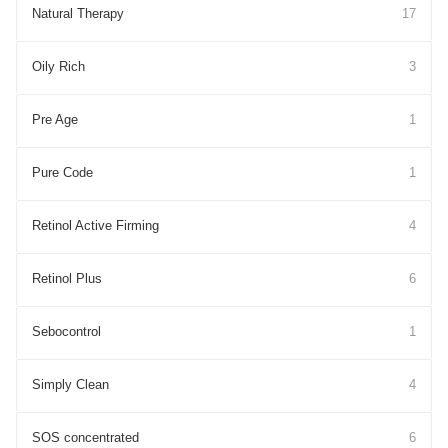
Natural Therapy
17
Oily Rich
3
Pre Age
1
Pure Cоde
1
Retinol Active Firming
4
Retinol Plus
6
Sebocontrol
1
Simply Clean
4
SOS concentrated
6