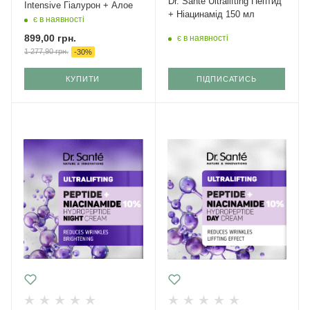
Dr. Sante Ultralifting Пептид
Intensive Гіалурон + Алое
+ Ніацинамід 150 мл
є в наявності
899,00
грн.
є в наявності
1 277,90
грн.
-
30
%
КУПИТИ
ПІДПИСАТИСЬ