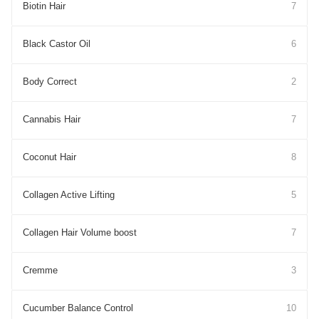
Biotin Hair
7
Black Castor Oil
6
Body Correct
2
Cannabis Hair
7
Coconut Hair
8
Collagen Active Lifting
5
Collagen Hair Volume boost
7
Cremme
3
Cucumber Balance Control
10