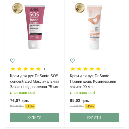
1
2
Крем для рук Dr.Sante SOS
Крем для рук Dr.Sante
concentrated Максимальний
Ніжний шовк Комплексний
Захист і відновлення 75 мл
захист 90 мл
є в наявності
є в наявності
76,07
грн.
65,02
грн.
89,50
грн.
76,50
грн.
-
15
%
-
15
%
КУПИТИ
КУПИТИ