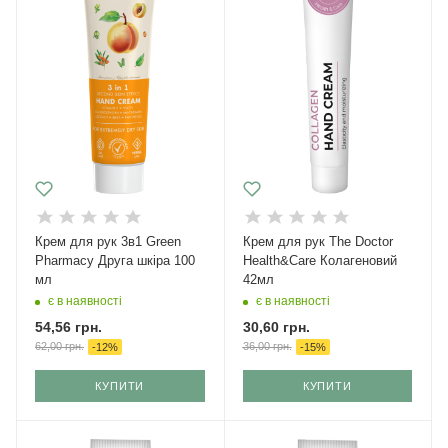
Крем для рук 3в1 Green
Крем для рук The Doctor
Pharmacy Друга шкіра 100
Health&Care Колагеновий
мл
42мл
є в наявності
є в наявності
54,56
грн.
30,60
грн.
62,00
грн.
36,00
грн.
-
12
%
-
15
%
КУПИТИ
КУПИТИ