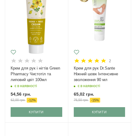
2
Крем для рук і нігтів Green
Крем для рук Dr.Sante
Pharmacy Чистотіл та
Ніжний шовк Інтенсивне
липовий цвіт 100мл
зволоження 90 мл
є в наявності
є в наявності
54,56
грн.
65,02
грн.
62,00
грн.
76,50
грн.
-
12
%
-
15
%
КУПИТИ
КУПИТИ