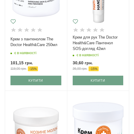
Крем для рук The Doctor
Крем з пантенолом The
Health&Care Пантенол
Doctor Health&Care 250мл
SOS-догляд 42мл
є в наявності
є в наявності
101,15
грн.
30,60
грн.
119,00
грн.
36,00
грн.
-
15
%
-
15
%
КУПИТИ
КУПИТИ