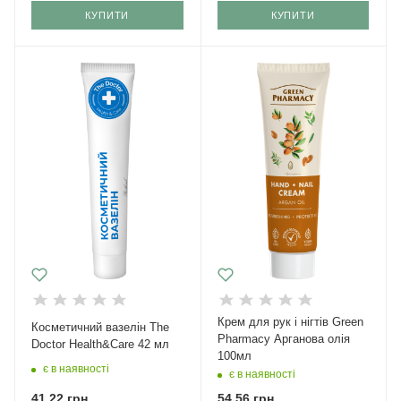
КУПИТИ
КУПИТИ
Крем для рук і нігтів Green
Косметичний вазелін The
Pharmacy Арганова олія
Doctor Health&Care 42 мл
100мл
є в наявності
є в наявності
41,22
грн.
54,56
грн.