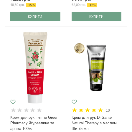
48,50
грн.
62,00
грн.
-
15
%
-
12
%
КУПИТИ
КУПИТИ
10
Крем для рук і нігтів Green
Крем для рук Dr.Sante
Pharmacy Журавлина та
Natural Therapy з маслом
арніка 100мл
Ши 75 мл