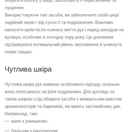
зберігати вологу у шкірі, запобігають її пересиханню та
лущенню.
Використовуючи такі засоби, ви забезпечите своїй шкірі
надійний захист від сухості та подразнення. Важливо
наносити крем після кожного миття рук і перед виходом на
вулицю, особливо в холодну пору року. Це допоможе
підтримувати оптимальний рівень зволоження й уникнути
появи тріщин.
Чутлива шкіра
Чутлива шкіра рук вимагає особливого підходу, оскільки
вона легко реагує на різні подразники. Для догляду за
такою шкірою слід обирати засоби з мінімальним вмістом
ароматизаторів та барвників, які мають заспокійливу дію.
Наприклад, такі:
крем з ромашкою;
бальзам з пантенолом;