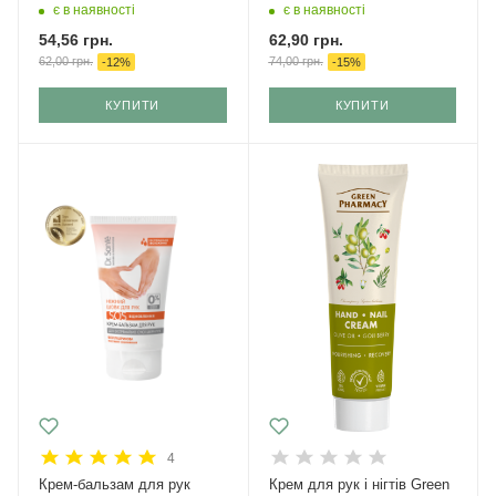
є в наявності
є в наявності
54,56
грн.
62,90
грн.
62,00
грн.
74,00
грн.
-
12
%
-
15
%
КУПИТИ
КУПИТИ
4
Крем-бальзам для рук
Крем для рук і нігтів Green