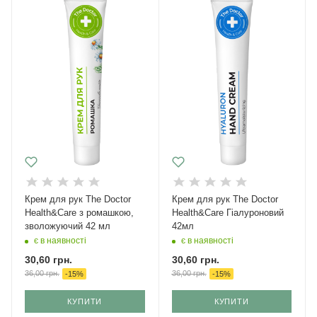
Крем для рук The Doctor
Крем для рук The Doctor
Health&Care з ромашкою,
Health&Care Гіалуроновий
зволожуючий 42 мл
42мл
є в наявності
є в наявності
30,60
грн.
30,60
грн.
36,00
грн.
36,00
грн.
-
15
%
-
15
%
КУПИТИ
КУПИТИ