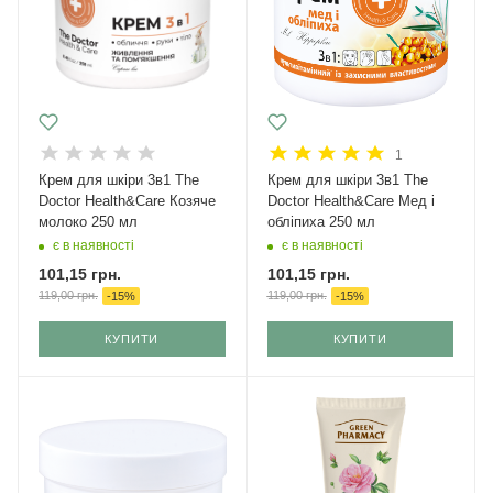
1
Крем для шкіри 3в1 The
Крем для шкіри 3в1 The
Doctor Health&Care Козяче
Doctor Health&Care Мед і
молоко 250 мл
обліпиха 250 мл
є в наявності
є в наявності
101,15
грн.
101,15
грн.
119,00
грн.
119,00
грн.
-
15
%
-
15
%
КУПИТИ
КУПИТИ