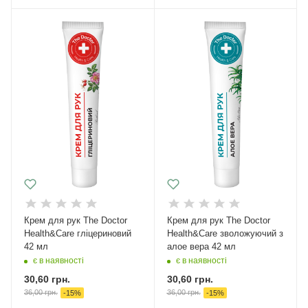
Крем для рук The Doctor
Крем для рук The Doctor
Health&Care гліцериновий
Health&Care зволожуючий з
42 мл
алое вера 42 мл
є в наявності
є в наявності
30,60
грн.
30,60
грн.
36,00
грн.
36,00
грн.
-
15
%
-
15
%