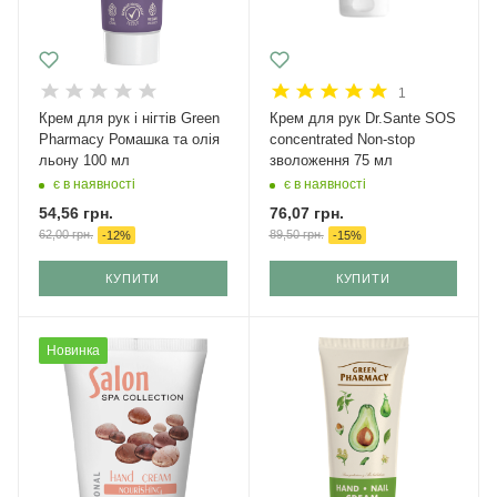
1
Крем для рук і нігтів Green
Крем для рук Dr.Sante SOS
Pharmacy Ромашка та олія
concentrated Non-stop
льону 100 мл
зволоження 75 мл
є в наявності
є в наявності
54,56
грн.
76,07
грн.
62,00
грн.
89,50
грн.
-
12
%
-
15
%
КУПИТИ
КУПИТИ
Новинка