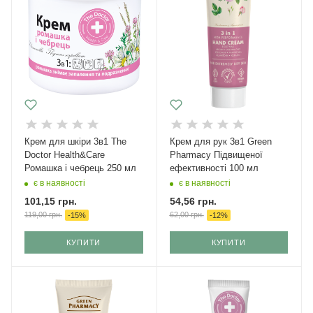
Крем для шкіри 3в1 The
Крем для рук 3в1 Green
Doctor Health&Care
Pharmacy Підвищеної
Ромашка і чебрець 250 мл
ефективності 100 мл
є в наявності
є в наявності
101,15
грн.
54,56
грн.
119,00
грн.
62,00
грн.
-
15
%
-
12
%
КУПИТИ
КУПИТИ