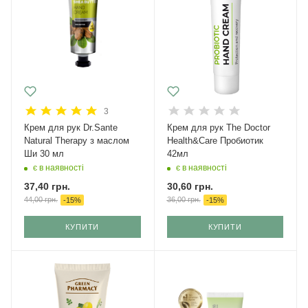
3
Крем для рук Dr.Sante
Крем для рук The Doctor
Natural Therapy з маслом
Health&Care Пробиотик
Ши 30 мл
42мл
є в наявності
є в наявності
37,40
грн.
30,60
грн.
44,00
грн.
36,00
грн.
-
15
%
-
15
%
КУПИТИ
КУПИТИ