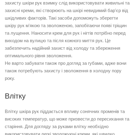
захисту шкіри рук взимку слід використовувати живильні та
захисні креми, які створюють на шкірі невидимий бар'єр від
шкідливих факторів. Такі засоби допоможуть зберегти
шкіру рук м'якою та зволоженою, запобігаючи появі тріщин
та лущення. Наносити крем для рук і нігтів потрібно перед
виходом на вулицю та після кожного миття рук. Це
забезпечить надійний захист від холоду та збереження
оптимального рівня зволоження.
Не варто забувати також про
догляд за губами
, адже вони
також потребують захисту і зволоження в холодну пору
року.
Влітку
Влітку шкіра рук піддається впливу сонячних променів та
високих температур, що може призвести до пересихання та
старіння. Для догляду за руками влітку необхідно
використовувати легкі зволожуючі креми, які швидко