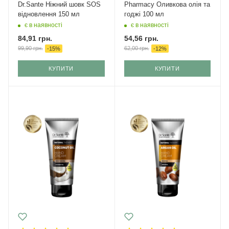
Dr.Sante Ніжний шовк SOS
Pharmacy Оливкова олія та
відновлення 150 мл
годжі 100 мл
є в наявності
є в наявності
84,91
грн.
54,56
грн.
99,90
грн.
62,00
грн.
-
15
%
-
12
%
КУПИТИ
КУПИТИ