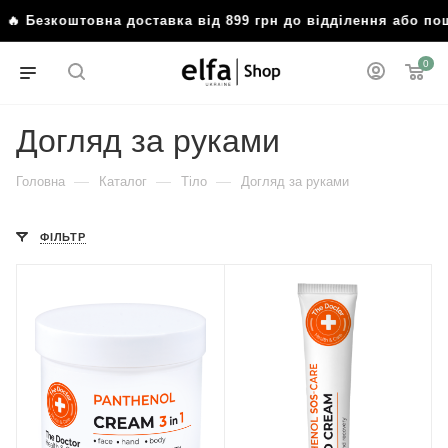
коштовна доставка від 899 грн до відділення або поштома
0
Догляд за руками
—
—
—
Головна
Каталог
Тіло
Догляд за руками
ФІЛЬТР