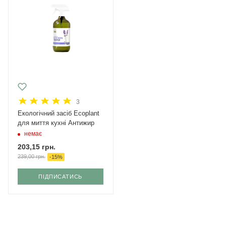
3
Екологічний засіб Ecoplant
для миття кухні Антижир
немає
203,15
грн.
239,00
грн.
-
15
%
ПІДПИСАТИСЬ