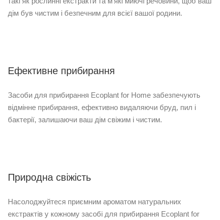
такі як рослинні екстракти та м'які миючі речовини, щоб ваш
дім був чистим і безпечним для всієї вашої родини.
Ефективне прибирання
Засоби для прибирання Ecoplant for Home забезпечують
відмінне прибирання, ефективно видаляючи бруд, пил і
бактерії, залишаючи ваш дім свіжим і чистим.
Природна свіжість
Насолоджуйтеся приємним ароматом натуральних
екстрактів у кожному засобі для прибирання Ecoplant for