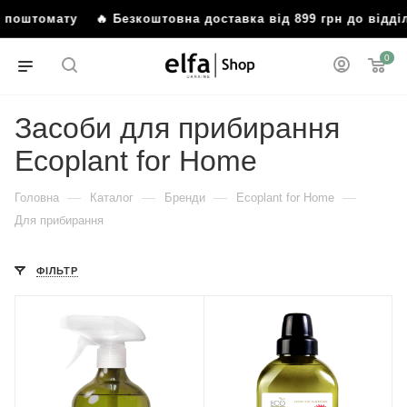
бо поштомату
🔥 Безкоштовна доставка від 899 грн до відд
0
Засоби для прибирання
Ecoplant for Home
—
—
—
—
Головна
Каталог
Бренди
Ecoplant for Home
Для прибирання
ФІЛЬТР