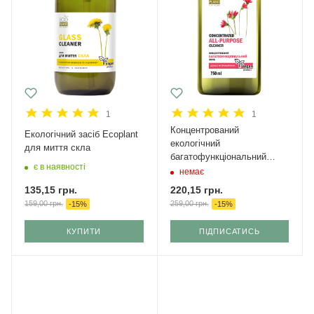
1
1
Концентрований
Екологічний засіб Ecoplant
екологічний
для миття скла
багатофункціональний
є в наявності
засіб Ecoplant
немає
135,15
грн.
220,15
грн.
159,00
грн.
259,00
грн.
-
15
%
-
15
%
КУПИТИ
ПІДПИСАТИСЬ