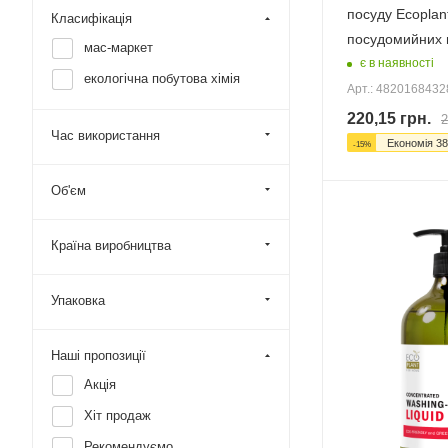
посуду Ecoplan
Класифікація
посудомийних
мас-маркет
є в наявності
екологічна побутова хімія
Арт.: 482016843
220,15
грн.
2
Час використання
Економія
38
-
15
%
Об'єм
Країна виробництва
Упаковка
Наші пропозиції
Акція
Хіт продаж
Рекомендуємо