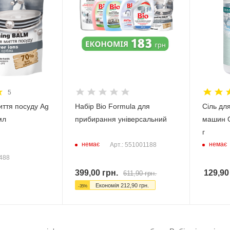
5
иття посуду Ag
Набір Bio Formula для
Сіль дл
мл
прибирання універсальний
машин G
г
немає
немає
Арт.: 551001188
0488
399,00
грн.
129,90
611,90
грн.
Економія
212,90
грн.
-
35
%