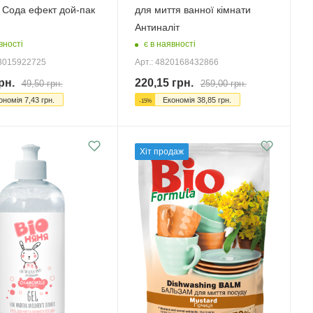
 Сода ефект дой-пак
для миття ванної кімнати
Антиналіт
вності
є в наявності
23015922725
Арт.: 4820168432866
рн.
220,15
грн.
49,50
грн.
259,00
грн.
ономія
7,43
грн.
Економія
38,85
грн.
-
15
%
Хіт продаж