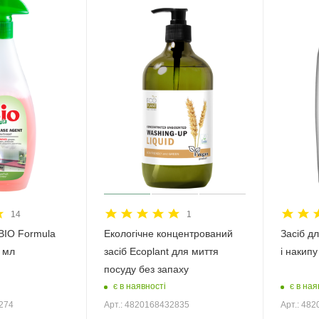
14
1
BIO Formula
Екологічне концентрований
Засіб д
 мл
засіб Ecoplant для миття
і накип
посуду без запаху
є в наявності
є в ная
2274
Арт.: 4820168432835
Арт.: 48