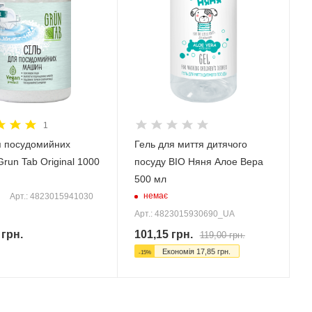
1
я посудомийних
Гель для миття дитячого
run Tab Original 1000
посуду BIO Няня Алое Вера
500 мл
немає
Арт.: 4823015941030
Арт.: 4823015930690_UA
грн.
101,15
грн.
119,00
грн.
Економія
17,85
грн.
-
15
%