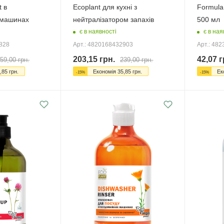
t в
Ecoplant для кухні з
Formula
 машинах
нейтралізатором запахів
500 мл
є в наявності
є в ная
2828
Арт.: 4820168432903
Арт.: 48
203,15
грн.
42,07
г
59,00
грн.
239,00
грн.
,85
грн.
Економія
35,85
грн.
Ек
-
15
%
-
15
%