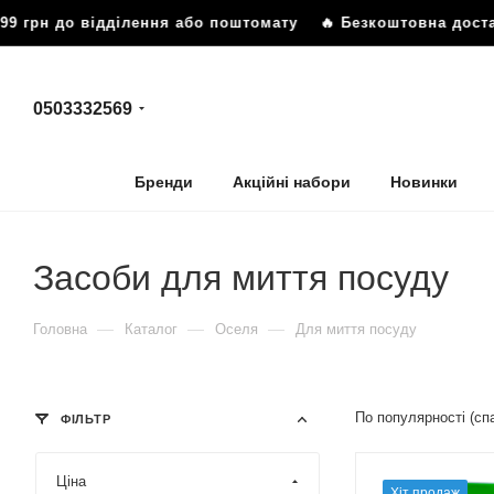
рн до відділення або поштомату
🔥 Безкоштовна доставка в
0503332569
Бренди
Акційні набори
Новинки
Засоби для миття посуду
—
—
—
Головна
Каталог
Оселя
Для миття посуду
По популярності (с
ФІЛЬТР
Ціна
Хіт продаж