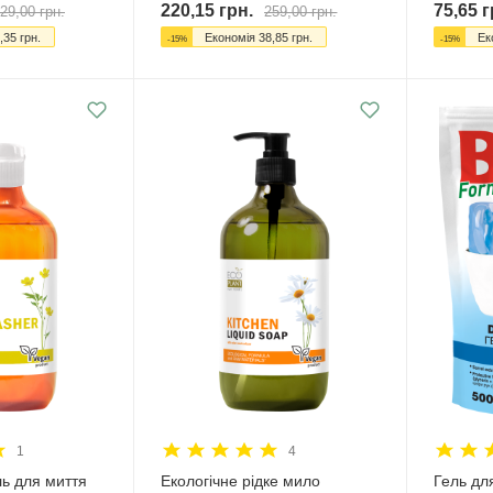
220,15
грн.
75,65
г
29,00
грн.
259,00
грн.
,35
грн.
Економія
38,85
грн.
Ек
-
15
%
-
15
%
1
4
ль для миття
Екологічне рідке мило
Гель дл