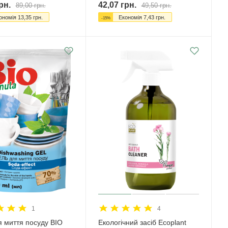
рн.
42,07
грн.
89,00
грн.
49,50
грн.
ономія
13,35
грн.
Економія
7,43
грн.
-
15
%
1
4
я миття посуду BIO
Екологічний засіб Ecoplant