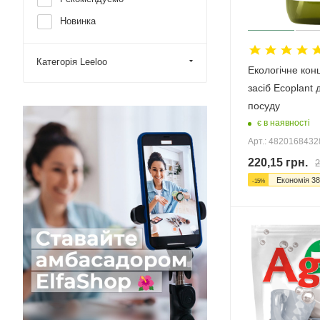
Новинка
Категорія Leeloo
Екологічне ко
засіб Ecoplant 
посуду
є в наявності
Арт.: 482016843
220,15
грн.
2
Економія
38
-
15
%