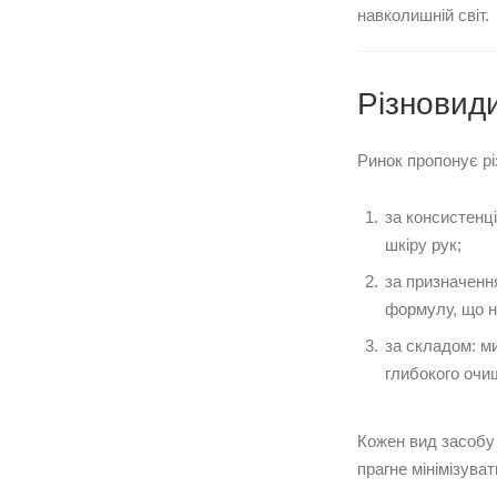
навколишній світ.
Різновиди
Ринок пропонує рі
за консистенц
шкіру рук;
за призначенн
формулу, що н
за складом: м
глибокого очи
Кожен вид засобу 
прагне мінімізуват