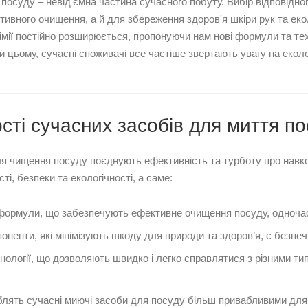
посуду – невід'ємна частина сучасного побуту. Вибір відповідн
ивного очищення, а й для збереження здоров'я шкіри рук та еко
імії постійно розширюється, пропонуючи нам нові формули та техн
и цьому, сучасні споживачі все частіше звертають увагу на еколо
ті сучасних засобів для миття по
ля чищення посуду поєднують ефективність та турботу про навк
ті, безпеки та екологічності, а саме:
формули, що забезпечують ефективне очищення посуду, одноча
поненти, які мінімізують шкоду для природи та здоров’я, є безпе
хнології, що дозволяють швидко і легко справлятися з різними т
блять сучасні миючі засоби для посуду більш привабливими для 