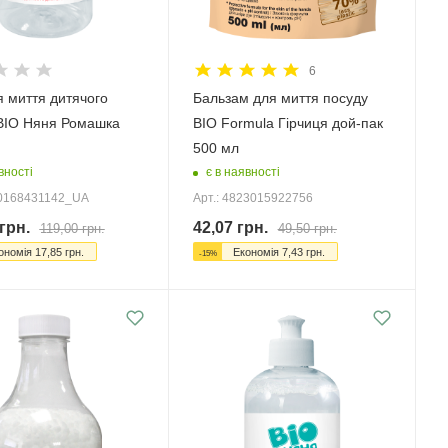
6
я миття дитячого
Бальзам для миття посуду
BIO Няня Ромашка
BIO Formula Гірчиця дой-пак
500 мл
вності
є в наявності
20168431142_UA
Арт.: 4823015922756
грн.
42,07
грн.
119,00
грн.
49,50
грн.
ономія
17,85
грн.
Економія
7,43
грн.
-
15
%