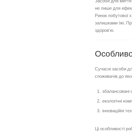
Засоби для миття 
не лише для ефект
Ринок побутової х
залишками їжі. Пр
здоров'ю.
Особливос
Сучасні засоби д
споживачів до якос
збалансовані 
екологічні ком
інноваційні те
Ці особливості ро