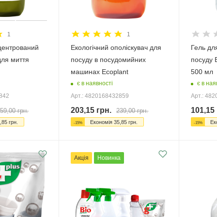
1
1
нцентрований
Екологічний ополіскувач для
Гель дл
для миття
посуду в посудомийних
посуду 
машинах Ecoplant
500 мл
є в наявності
є в ная
2842
Арт.: 4820168432859
Арт.: 48
203,15
грн.
101,15
59,00
грн.
239,00
грн.
,85
грн.
Економія
35,85
грн.
Ек
-
15
%
-
15
%
Акція
Новинка