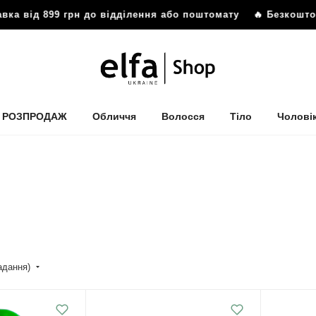
ід 899 грн до відділення або поштомату
🔥 Безкоштовна до
РОЗПРОДАЖ
Обличчя
Волосся
Тіло
Чолові
падання)