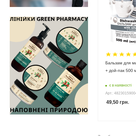
Бальзам для м
+ дой-пак 500 
є в наявності
Арт.: 482301590
49,50
грн.