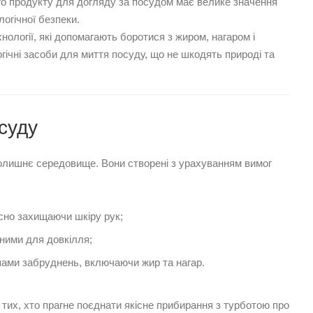
ого продукту для догляду за посудом має велике значення
логічної безпеки.
ології, які допомагають боротися з жиром, нагаром і
гічні засоби для миття посуду, що не шкодять природі та
суду
олишнє середовище. Вони створені з урахуванням вимог
сно захищаючи шкіру рук;
чними для довкілля;
ипами забруднень, включаючи жир та нагар.
тих, хто прагне поєднати якісне прибирання з турботою про