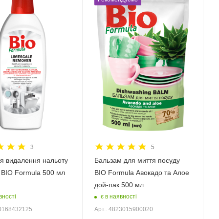
3
5
ля видалення нальоту
Бальзам для миття посуду
у BIO Formula 500 мл
BIO Formula Авокадо та Алое
дой-пак 500 мл
вності
є в наявності
20168432125
Арт.: 4823015900020