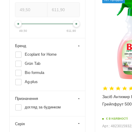
49,50
611,90
Бренд
Ecoplant for Home
Grün Tab
Bio formula
Ag-plus
Засіб Антижир 
Призначення
Грейпфрут 500
догляд за будинком
є в наявності
Серія
Арт.: 482301593