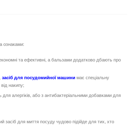
ма ознаками:
 економні та ефективні, а бальзами додатково дбають про
,
засіб для посудомийної машини
має спеціальну
від накипу;
 для алергіків, або з антибактеріальними добавками для
ний засіб для миття посуду чудово підійде для тих, хто