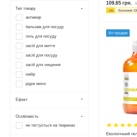
109,65
грн.
1
Тип товару
Економія
19
-
15
%
антижир
бальзам для посуду
Хіт продаж
гель для посуду
засіб для миття
засіб для посуду
засіб для чищення
набір
рідке мило
сіль для посуду
Ефект
Особливість
не тестується на тваринах
Екологічний ге