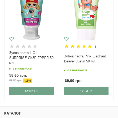
1
Зубна паста L.O.L.
Зубна паста Pink Elephant
SURPRISE СК8Р ГРРРЛ 50
Beaver Justin 50 мл
мл
є в наявності
є в наявності
58,65
грн.
69,00
грн.
69,00
грн.
-
15
%
КУПИТИ
КУПИТИ
КАТАЛОГ