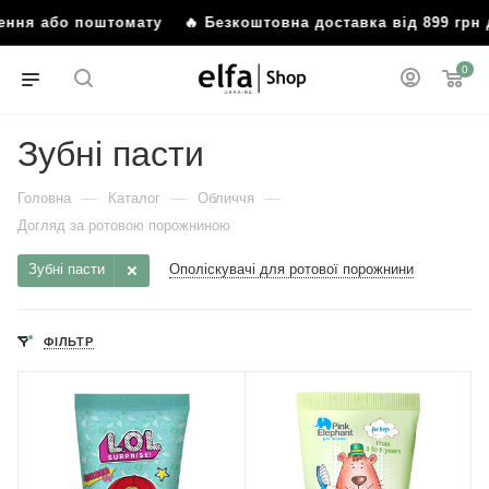
ілення або поштомату
🔥 Безкоштовна доставка від 899 гр
0
Зубні пасти
—
—
—
Головна
Каталог
Обличчя
Догляд за ротовою порожниною
Зубні пасти
Ополіскувачі для ротової порожнини
ФІЛЬТР