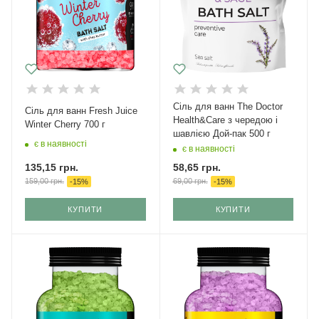
Cіль для ванн The Doctor
Сіль для ванн Fresh Juice
Health&Care з чередою і
Winter Cherry 700 г
шавлією Дой-пак 500 г
є в наявності
є в наявності
135,15
грн.
58,65
грн.
159,00
грн.
69,00
грн.
-
15
%
-
15
%
КУПИТИ
КУПИТИ