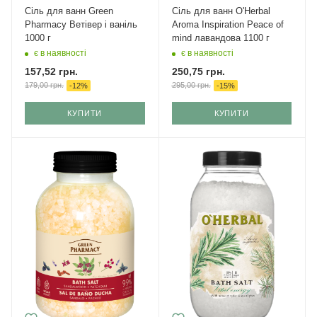
Сіль для ванн Green
Сіль для ванн O'Herbal
Pharmacy Ветівер і ваніль
Aroma Inspiration Peace of
1000 г
mind лавандова 1100 г
є в наявності
є в наявності
157,52
грн.
250,75
грн.
179,00
грн.
295,00
грн.
-
12
%
-
15
%
КУПИТИ
КУПИТИ