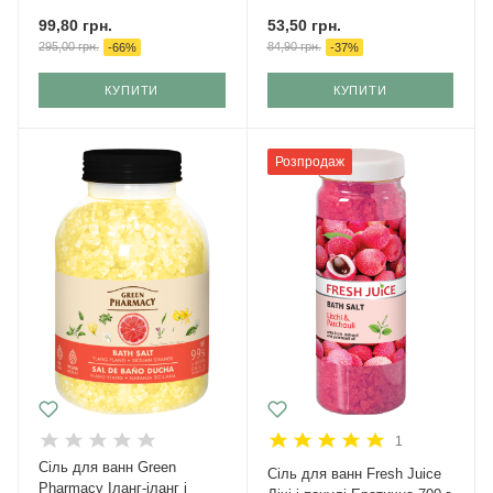
99,80
грн.
53,50
грн.
295,00
грн.
84,90
грн.
-
66
%
-
37
%
КУПИТИ
КУПИТИ
Розпродаж
1
Сіль для ванн Green
Сіль для ванн Fresh Juice
Pharmacy Іланг-іланг і