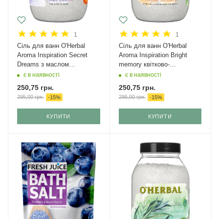
1
1
Сіль для ванн O'Herbal
Сіль для ванн O'Herbal
Aroma Inspiration Secret
Aroma Inspiration Bright
Dreams з маслом
memory квітково-
апельсина і пачулі 1100 г
цитрусовий 1100 г
є в наявності
є в наявності
250,75
грн.
250,75
грн.
295,00
грн.
295,00
грн.
-
15
%
-
15
%
КУПИТИ
КУПИТИ