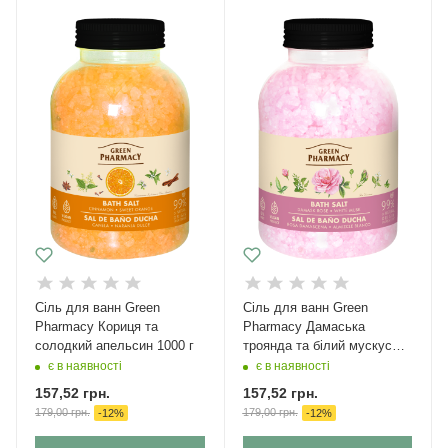
Сіль для ванн Green
Сіль для ванн Green
Pharmacy Кориця та
Pharmacy Дамаська
солодкий апельсин 1000 г
троянда та білий мускус
1000 г
є в наявності
є в наявності
157,52
грн.
157,52
грн.
179,00
грн.
179,00
грн.
-
12
%
-
12
%