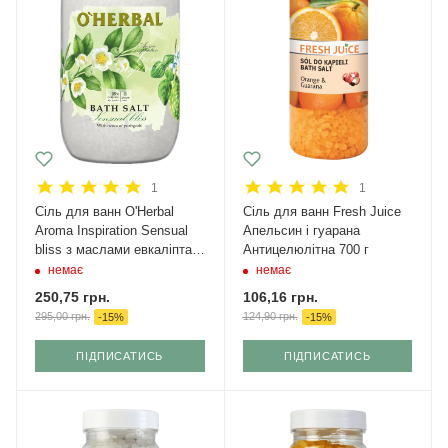
1
1
Сіль для ванн O'Herbal
Сіль для ванн Fresh Juice
Aroma Inspiration Sensual
Апельсин і гуарана
bliss з маслами евкаліпта і
Антицелюлітна 700 г
пачулі 1100 г
немає
немає
250,75
грн.
106,16
грн.
295,00
грн.
124,90
грн.
-
15
%
-
15
%
ПІДПИСАТИСЬ
ПІДПИСАТИСЬ