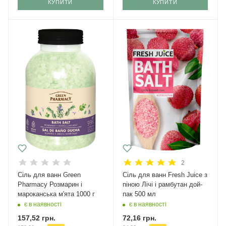
КУПИТИ
КУПИТИ
2
Сіль для ванн Green
Сіль для ванн Fresh Juice з
Pharmacy Розмарин і
піною Лічі і рамбутан дой-
мароканська м'ята 1000 г
пак 500 мл
є в наявності
є в наявності
157,52
грн.
72,16
грн.