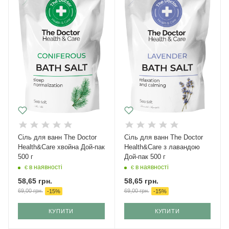
Cіль для ванн The Doctor
Cіль для ванн The Doctor
Health&Care хвойна Дой-пак
Health&Care з лавандою
500 г
Дой-пак 500 г
є в наявності
є в наявності
58,65
грн.
58,65
грн.
69,00
грн.
69,00
грн.
-
15
%
-
15
%
КУПИТИ
КУПИТИ