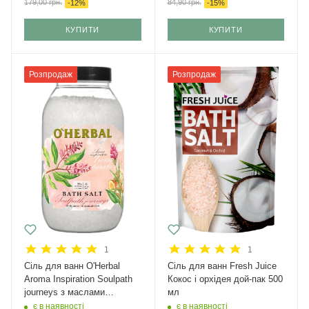
179,00
грн.
84,90
грн.
-
12
%
-
15
%
КУПИТИ
КУПИТИ
Розпродаж
Розпродаж
1
1
Сіль для ванн O'Herbal
Сіль для ванн Fresh Juice
Aroma Inspiration Soulpath
Кокос і орхідея дой-пак 500
journeys з маслами
мл
сандалу і кедра 1100 г
є в наявності
є в наявності