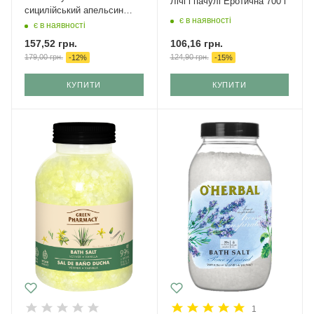
Лічі і пачулі Еротична 700 г
сицилійський апельсин
є в наявності
1000 г
є в наявності
106,16
грн.
157,52
грн.
124,90
грн.
179,00
грн.
-
15
%
-
12
%
КУПИТИ
КУПИТИ
1