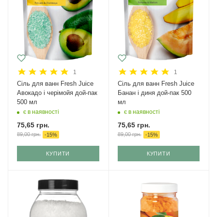
1
1
Сіль для ванн Fresh Juice
Сіль для ванн Fresh Juice
Авокадо і черімойя дой-пак
Банан і диня дой-пак 500
500 мл
мл
є в наявності
є в наявності
75,65
грн.
75,65
грн.
89,00
грн.
89,00
грн.
-
15
%
-
15
%
КУПИТИ
КУПИТИ