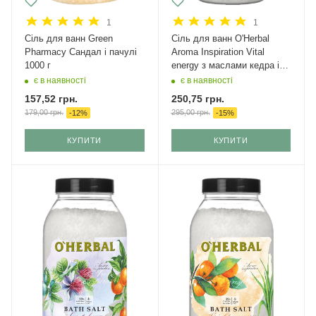
1
1
Сіль для ванн Green
Сіль для ванн O'Herbal
Pharmacy Сандал і пачулі
Aroma Inspiration Vital
1000 г
energy з маслами кедра і
евкаліпта 1100 г
є в наявності
є в наявності
157,52
грн.
250,75
грн.
179,00
грн.
295,00
грн.
-
12
%
-
15
%
КУПИТИ
КУПИТИ