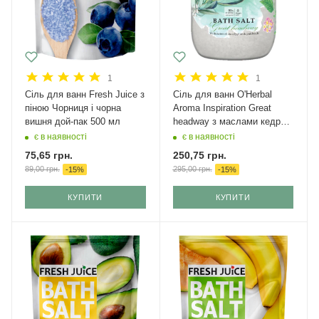
1
1
Сіль для ванн Fresh Juice з
Сіль для ванн O'Herbal
піною Чорниця і чорна
Aroma Inspiration Great
вишня дой-пак 500 мл
headway з маслами кедра і
евкаліпта 1100 г
є в наявності
є в наявності
75,65
грн.
250,75
грн.
89,00
грн.
295,00
грн.
-
15
%
-
15
%
КУПИТИ
КУПИТИ