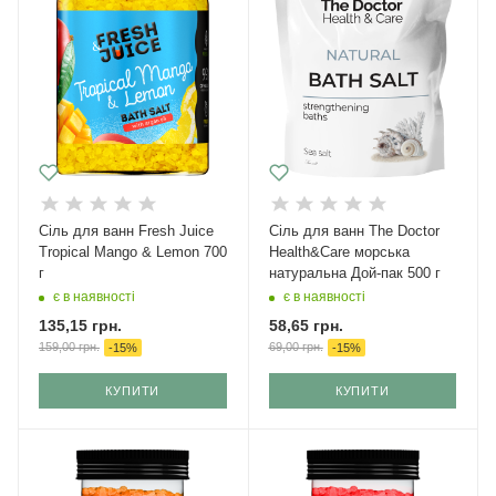
Сіль для ванн Fresh Juice
Cіль для ванн The Doctor
Tropical Mango & Lemon 700
Health&Care морська
г
натуральна Дой-пак 500 г
є в наявності
є в наявності
135,15
грн.
58,65
грн.
159,00
грн.
69,00
грн.
-
15
%
-
15
%
КУПИТИ
КУПИТИ