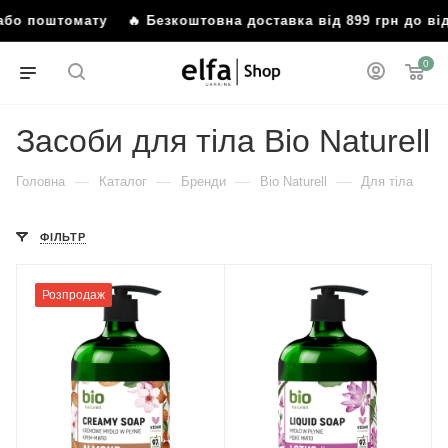
я або поштомату
🔥 Безкоштовна доставка від 899 грн до в
0
Засоби для тіла Bio Naturell
—
—
—
—
Головна
Каталог
Бренди
Bio Naturell
Для тіла
ФІЛЬТР
Розпродаж