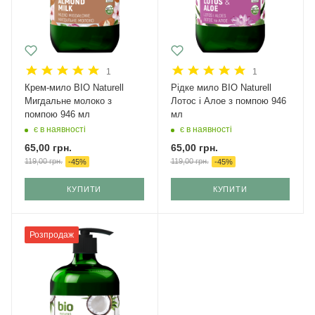
1
1
Крем-мило BIO Naturell
Рідке мило BIO Naturell
Мигдальне молоко з
Лотос і Алое з помпою 946
помпою 946 мл
мл
є в наявності
є в наявності
65,00
грн.
65,00
грн.
119,00
грн.
119,00
грн.
-
45
%
-
45
%
КУПИТИ
КУПИТИ
Розпродаж