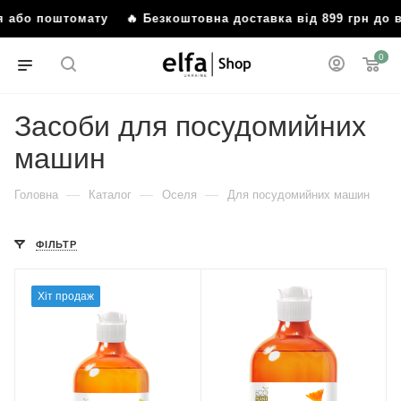
ння або поштомату
🔥 Безкоштовна доставка від 899 грн до
0
Засоби для посудомийних
машин
—
—
—
Головна
Каталог
Оселя
Для посудомийних машин
ФІЛЬТР
Хіт продаж