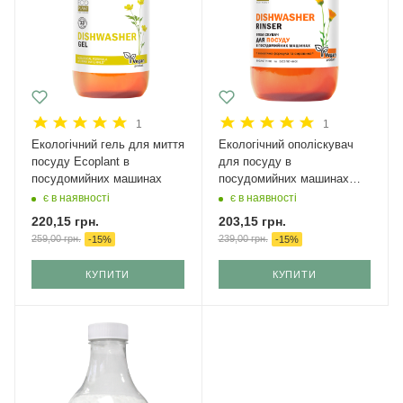
1
1
Екологічний гель для миття
Екологічний ополіскувач
посуду Ecoplant в
для посуду в
посудомийних машинах
посудомийних машинах
Ecoplant
є в наявності
є в наявності
220,15
грн.
203,15
грн.
259,00
грн.
239,00
грн.
-
15
%
-
15
%
КУПИТИ
КУПИТИ