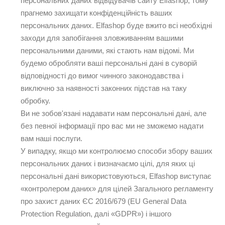
персональних даних відвідувачів сайту Elfashop, тому
прагнемо захищати конфіденційність ваших
персональних даних. Elfashop буде вжито всі необхідні
заходи для запобігання зловживанням вашими
персональними даними, які стають нам відомі. Ми
будемо обробляти ваші персональні дані в суворій
відповідності до вимог чинного законодавства і
виключно за наявності законних підстав на таку
обробку.
Ви не зобов'язані надавати нам персональні дані, але
без певної інформації про вас ми не зможемо надати
вам наші послуги.
У випадку, якщо ми контролюємо способи збору ваших
персональних даних і визначаємо цілі, для яких ці
персональні дані використовуються, Elfashop виступає
«контролером даних» для цілей Загального регламенту
про захист даних ЄС 2016/679 (EU General Data
Protection Regulation, далі «GDPR») і іншого