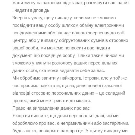
мали змогу на законних підставах розглянути ваш запит
і надати відповідь.
Зверніть увагу, що у випадку, коли ми не зможемо
посвідчити вашу особу шляхом обміну електронними
повідомленнями або під час вашого звернення до call-
центру, або у випадку обґрунтованих сумнівів стосовно
вашої особи, ми можемо попросити вас надати
документ, що посвідчує особу. Тільки таким чином ми
зможемо уникнути розголосу ваших персональних
даних особі, яка може видавати себе за вас.
Ми обробимо запити у найкоротші строки, але у той же
час просимо пам’ятати, що надання повної і законної
відповіді стосовно персональних даних – це складний
процес, який може тривати до місяця.
Право на виправлення даних про вас
Якщо ви виявите, що деякі персональні дані, які ми
обробляємо про вас, є неправильними або застарілими,
будь-ласка, повідомте нам про це. У цьому випадку ми