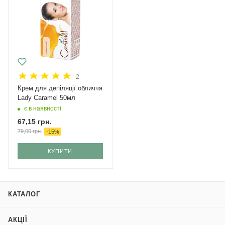
2
Крем для депіляції обличчя
Lady Caramel 50мл
є в наявності
67,15
грн.
79,00
грн.
-
15
%
КУПИТИ
КАТАЛОГ
АКЦІЇ