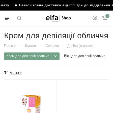
штомату
🔥 Безкоштовна доставка від 899 грн до відділенн
0
Крем для депіляції обличчя
—
—
—
Головна
Каталог
Обличчя
Депіляція обличчя
Крем для депіляції обличчя
Віск для депіляції обличчя
ФІЛЬТР