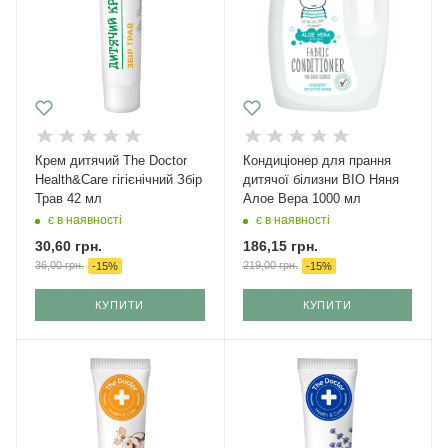
Крем дитячий The Doctor
Кондиціонер для прання
Health&Care гігієнічний Збір
дитячої білизни BIO Няня
Трав 42 мл
Алое Вера 1000 мл
є в наявності
є в наявності
30,60
грн.
186,15
грн.
36,00
грн.
219,00
грн.
-
15
%
-
15
%
КУПИТИ
КУПИТИ