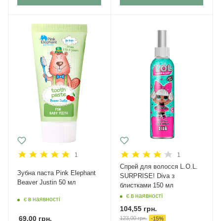
1
1
Спрей для волосся L.O.L.
Зубна паста Pink Elephant
SURPRISE! Diva з
Beaver Justin 50 мл
блистками 150 мл
є в наявності
є в наявності
104,55
грн.
69,00
грн.
123,00
грн.
-
15
%