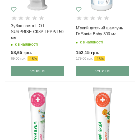
Зубна паста L.O.L.
М'який дитячий шампунь
SURPRISE СК8Р ГРРРЛ 50
Dr.Sante Baby 300 мл
мл
є в наявності
є в наявності
152,15
грн.
58,65
грн.
179,00
грн.
69,00
грн.
-
15
%
-
15
%
КУПИТИ
КУПИТИ