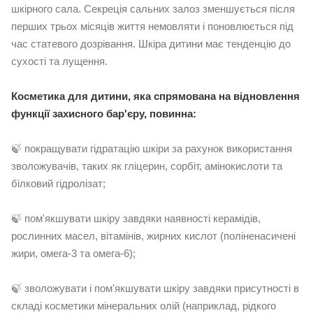
шкірного сала. Секреція сальних залоз зменшується після
перших трьох місяців життя немовляти і поновлюється під
час статевого дозрівання. Шкіра дитини має тенденцію до
сухості та лущення.
Косметика для дитини, яка спрямована на відновлення
функції захисного бар'єру, повинна:
🍃 покращувати гідратацію шкіри за рахунок використання
зволожувачів, таких як гліцерин, сорбіт, амінокислоти та
білковий гідролізат;
🍃 пом'якшувати шкіру завдяки наявності керамідів,
рослинних масел, вітамінів, жирних кислот (поліненасичені
жири, омега-3 та омега-6);
🍃 зволожувати і пом'якшувати шкіру завдяки присутності в
складі косметики мінеральних олій (наприклад, рідкого