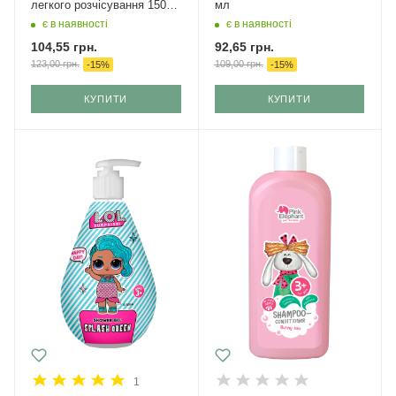
легкого розчісування 150
мл
мл
є в наявності
є в наявності
104,55
грн.
92,65
грн.
123,00
грн.
109,00
грн.
-
15
%
-
15
%
КУПИТИ
КУПИТИ
1