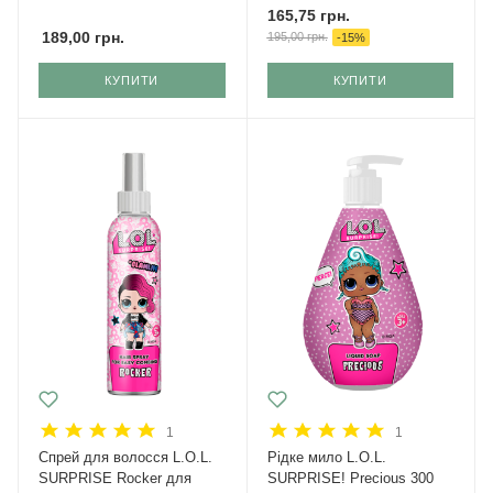
165,75
грн.
189,00
грн.
195,00
грн.
-
15
%
КУПИТИ
КУПИТИ
1
1
Спрей для волосся L.O.L.
Рідке мило L.O.L.
SURPRISE Rocker для
SURPRISE! Precious 300