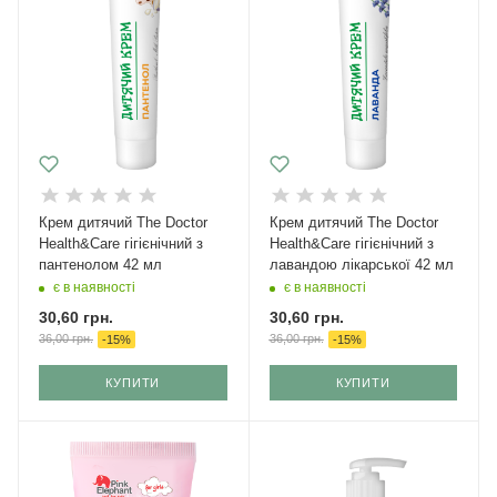
Крем дитячий The Doctor
Крем дитячий The Doctor
Health&Care гігієнічний з
Health&Care гігієнічний з
пантенолом 42 мл
лавандою лікарської 42 мл
є в наявності
є в наявності
30,60
грн.
30,60
грн.
36,00
грн.
36,00
грн.
-
15
%
-
15
%
КУПИТИ
КУПИТИ