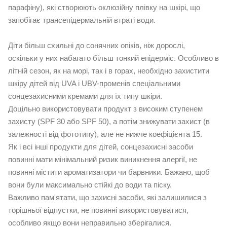
парафіну), які створюють оклюзійну плівку на шкірі, що
запобігає трансепідермальній втраті води.
Діти більш схильні до сонячних опіків, ніж дорослі,
оскільки у них набагато більш тонкий епідерміс. Особливо в
літній сезон, як на морі, так і в горах, необхідно захистити
шкіру дітей від UVA і UBV-променів спеціальними
сонцезахисними кремами для їх типу шкіри.
Доцільно використовувати продукт з високим ступенем
захисту (SPF 30 або SPF 50), а потім знижувати захист (в
залежності від фототипу), але не нижче коефіцієнта 15.
Як і всі інші продукти для дітей, сонцезахисні засоби
повинні мати мінімальний ризик виникнення алергії, не
повинні містити ароматизатори чи барвники. Бажано, щоб
вони були максимально стійкі до води та піску.
Важливо пам'ятати, що захисні засоби, які залишилися з
торішньої відпустки, не повинні використовуватися,
особливо якщо вони неправильно зберігалися.