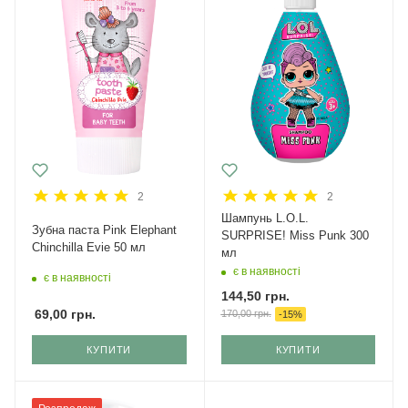
2
2
Шампунь L.O.L.
Зубна паста Pink Elephant
SURPRISE! Miss Punk 300
Chinchilla Evie 50 мл
мл
є в наявності
є в наявності
144,50
грн.
69,00
грн.
170,00
грн.
-
15
%
КУПИТИ
КУПИТИ