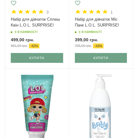
3
1
Набір для дівчаток Сплеш
Набір для дівчаток Міс
Квін L.O.L. SURPRISE!
Панк L.O.L. SURPRISE!
є в наявності
є в наявності
499,00
грн.
399,00
грн.
861,00
грн.
705,00
грн.
-
42
%
-
43
%
КУПИТИ
КУПИТИ