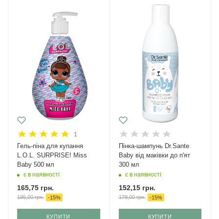
1
Гель-піна для купання
Пінка-шампунь Dr.Sante
L.O.L. SURPRISE! Miss
Baby від маківки до п'ят
Baby 500 мл
300 мл
є в наявності
є в наявності
165,75
грн.
152,15
грн.
195,00
грн.
179,00
грн.
-
15
%
-
15
%
КУПИТИ
КУПИТИ