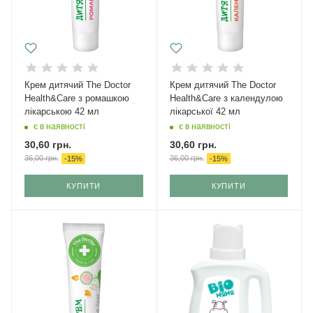
Крем дитячий The Doctor
Крем дитячий The Doctor
Health&Care з ромашкою
Health&Care з календулою
лікарською 42 мл
лікарської 42 мл
є в наявності
є в наявності
30,60
грн.
30,60
грн.
36,00
грн.
36,00
грн.
-
15
%
-
15
%
КУПИТИ
КУПИТИ