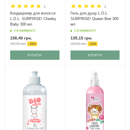
1
1
Кондиціонер для волосся
Гель для душу L.O.L.
L.O.L. SURPRISE! Cheeky
SURPRISE! Queen Bee 300
Baby 300 мл
мл
є в наявності
є в наявності
156,40
грн.
135,15
грн.
184,00
грн.
159,00
грн.
-
15
%
-
15
%
КУПИТИ
КУПИТИ