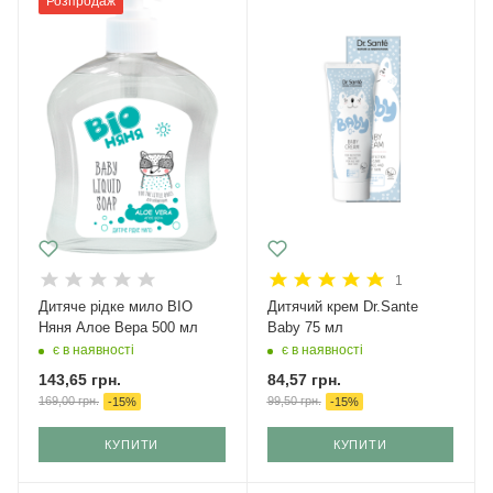
Розпродаж
1
Дитяче рідке мило BIO
Дитячий крем Dr.Sante
Няня Алое Вера 500 мл
Baby 75 мл
є в наявності
є в наявності
143,65
грн.
84,57
грн.
169,00
грн.
99,50
грн.
-
15
%
-
15
%
КУПИТИ
КУПИТИ