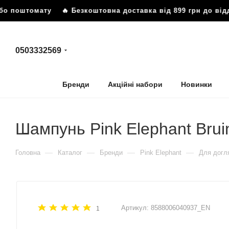
бо поштомату
🔥 Безкоштовна доставка від 899 грн до від
0503332569
Бренди
Акційні набори
Новинки
Шампунь Pink Elephant Brui
—
—
—
—
Головна
Каталог
Бренди
Pink Elephant
Для догл
Артикул:
8588006040937_EN
1