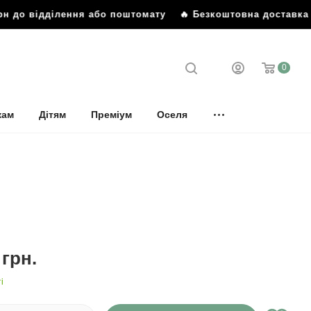
н до відділення або поштомату
🔥 Безкоштовна доставка ві
0
кам
Дітям
Преміум
Оселя
грн.
і