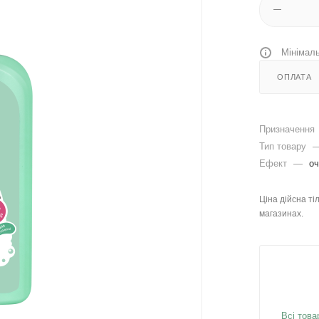
Мінімаль
ОПЛАТА
Призначення
Тип товару
Ефект
—
о
Ціна дійсна ті
магазинах.
Всі това