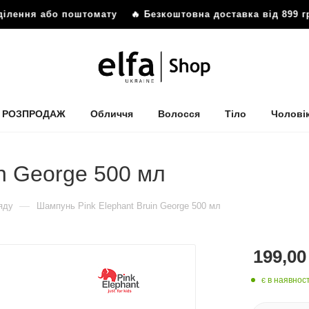
ділення або поштомату
🔥 Безкоштовна доставка від 899 гр
РОЗПРОДАЖ
Обличчя
Волосся
Тіло
Чолові
n George 500 мл
—
яду
Шампунь Pink Elephant Bruin George 500 мл
199,00
є в наявност