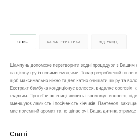
ОПИС
ХАРАКТЕРИСТИКИ
ВІДГУКИ(1)
Шампунь допоможе перетворити водні процедури з Вашим 
на цікаву гру із новими емоціями. Товар розроблений на осно
щоб максимально ніжно та делікатно очищати шкіру та воло
Екстракт бамбука кондиціонує волосся, видаляє ороговілі к
гладким. Протеїни пшениці живить і зволожує волосся, підв
зменшуює ламкість і посіченість кінчиків. Пантенол захища
має приємний аромат та не щіпає очі. Ваша дитина отримає 
Статті