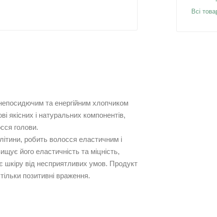
Всі това
непосидючим та енергійним хлопчиком
ві якісних і натуральних компонентів,
сся голови.
літини, робить волосся еластичним і
ищує його еластичність та міцність,
є шкіру від несприятливих умов. Продукт
тільки позитивні враження.