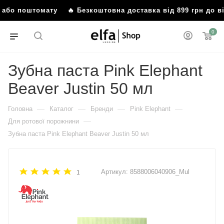
я або поштомату
🔥 Безкоштовна доставка від 899 грн до в
0
Зубна паста Pink Elephant
Beaver Justin 50 мл
—
—
—
—
Головна
Каталог
Бренди
Pink Elephant
—
Для ротової порожнини
Зубна паста Pink Elephant Beaver Justin 50 мл
Артикул:
8588006040906_Mul
1