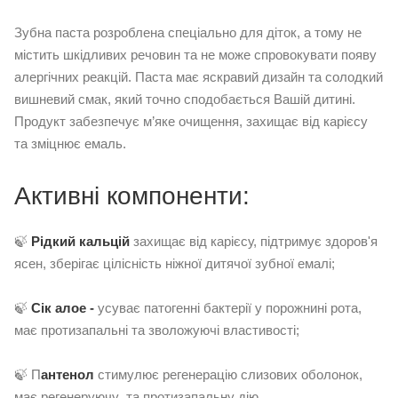
Зубна паста розроблена спеціально для діток, а тому не
містить шкідливих речовин та не може спровокувати появу
алергічних реакцій. Паста має яскравий дизайн та солодкий
вишневий смак, який точно сподобається Вашій дитині.
Продукт забезпечує м’яке очищення, захищає від карієсу
та зміцнює емаль.
Активні компоненти:
🍃
Р
ідкий кальцій
захищає від карієсу, підтримує здоров'я
ясен, зберігає цілісність ніжної дитячої зубної емалі;
🍃
С
ік алое -
усуває патогенні бактерії у порожнині рота,
має протизапальні та зволожуючі властивості;
🍃 П
антенол
стимулює регенерацію слизових оболонок,
має регенеруючу та протизапальну дію.