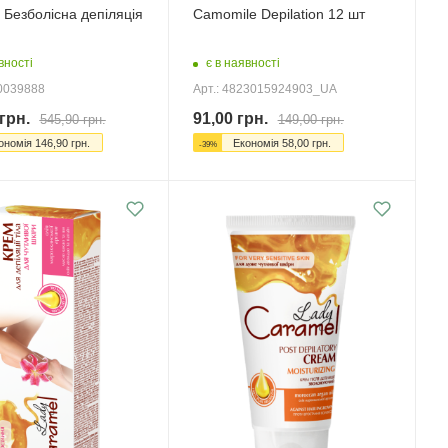
 Безболісна депіляція
Camomile Depilation 12 шт
вності
є в наявності
00039888
Арт.: 4823015924903_UA
грн.
91,00
грн.
545,90
грн.
149,00
грн.
ономія
146,90
грн.
Економія
58,00
грн.
-
39
%