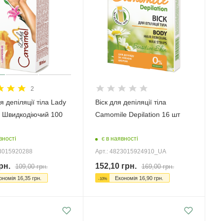
2
 депіляції тіла Lady
Віск для депіляції тіла
 Швидкодіючий 100
Camomile Depilation 16 шт
вності
є в наявності
23015920288
Арт.: 4823015924910_UA
рн.
152,10
грн.
109,00
грн.
169,00
грн.
ономія
16,35
грн.
Економія
16,90
грн.
-
10
%