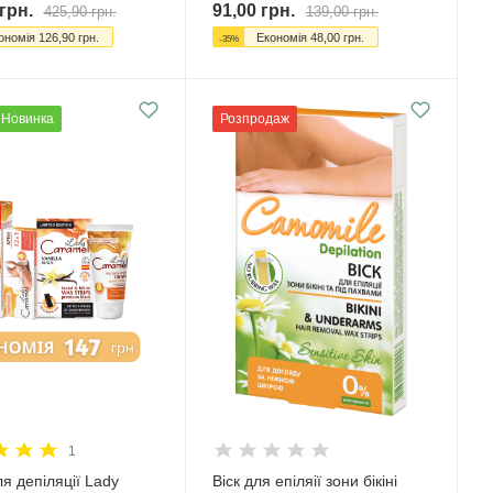
грн.
91,00
грн.
425,90
грн.
139,00
грн.
ономія
126,90
грн.
Економія
48,00
грн.
-
35
%
Новинка
Розпродаж
1
я депіляції Lady
Віск для епіляії зони бікіні