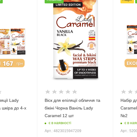
ляції Lady
Віск для епіляції обличчя та
Набір дл
 шкіра до 4-х
бікіні Чорна Ваніль Lady
Caramel
Caramel 12 шт
№2
є в наявності
є в ная
Арт.: 4823015947209
Арт.: 52