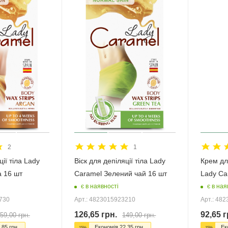
2
1
ції тіла Lady
Віск для депіляції тіла Lady
Крем для
а 16 шт
Caramel Зелений чай 16 шт
Lady Ca
є в наявності
є в ная
9730
Арт.: 4823015923210
Арт.: 48
126,65
грн.
92,65
г
59,00
грн.
149,00
грн.
,85
грн.
Економія
22,35
грн.
Ек
-
15
%
-
15
%