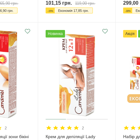
101,15
грн.
299,00
65,90
грн.
119,00
грн.
6,90
грн.
Економія
17,85
грн.
Ек
-
15
%
-
30
%
Новинка
Акція
2
2
ції зони бікіні
Крем для депіляції Lady
Набір дл