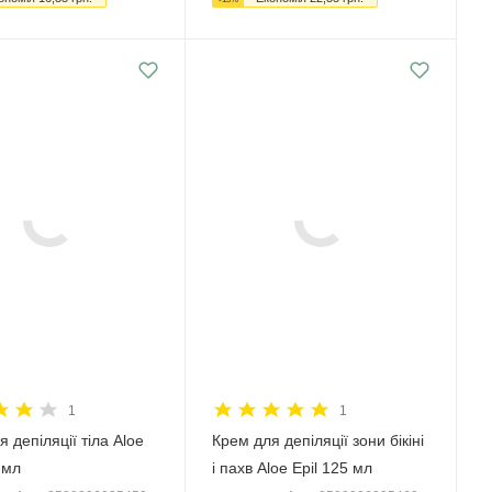
1
1
 депіляції тіла Aloe
Крем для депіляції зони бікіні
 мл
і пахв Aloe Epil 125 мл