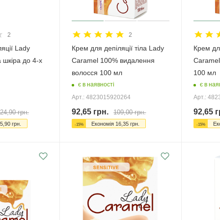
2
2
ляції Lady
Крем для депіляції тіла Lady
Крем для
 шкіра до 4-х
Caramel 100% видалення
Caramel 
волосся 100 мл
100 мл
є в наявності
є в ная
Арт.: 4823015920264
Арт.: 48
92,65
грн.
92,65
г
24,90
грн.
109,00
грн.
5,90
грн.
Економія
16,35
грн.
Ек
-
15
%
-
15
%