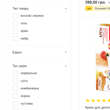
399,00
грн.
5
Тип товару
Економія
16
-
29
%
воскові смужки
гель
крем
набір
Ефект
Тип шкіри
нормальна
суха
комбінована
жирна
чутлива
Крем для депіля