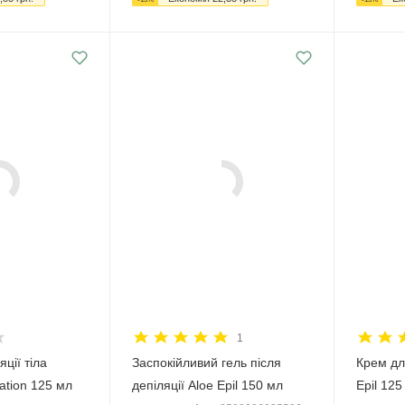
1
ції тіла
Заспокійливий гель після
Крем для
ation 125 мл
депіляції Aloe Epil 150 мл
Epil 125