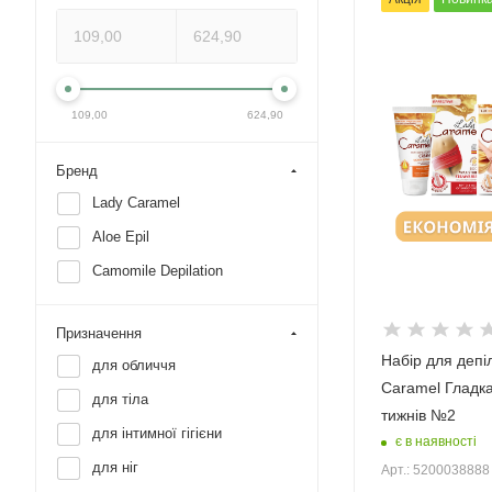
109,00
624,90
Бренд
Lady Caramel
Aloe Epil
Camomile Depilation
Призначення
Набір для депі
для обличчя
Caramel Гладка
для тіла
тижнів №2
для інтимної гігієни
є в наявності
для ніг
Арт.: 5200038888