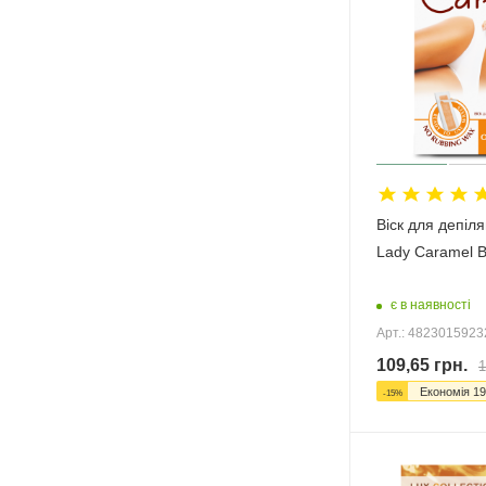
Віск для депіляц
Lady Caramel 
є в наявності
Арт.: 482301592
109,65
грн.
1
Економія
19
-
15
%