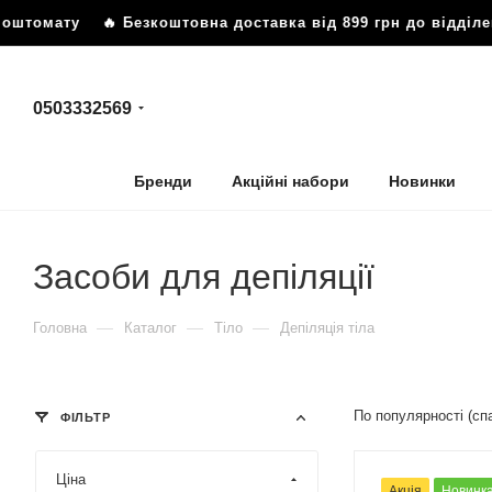
ту
🔥 Безкоштовна доставка від 899 грн до відділення аб
0503332569
Бренди
Акційні набори
Новинки
Засоби для депіляції
—
—
—
Головна
Каталог
Тіло
Депіляція тіла
По популярності (с
ФІЛЬТР
Ціна
Акція
Новинк