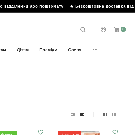
лення або поштомату
🔥 Безкоштовна доставка від 899 грн 
0
кам
Дітям
Преміум
Оселя
Новинка
Розпродаж