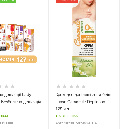
я депіляції Lady
Крем для депіляції зони бікіні
 Безболісна депіляція
і пахв Camomile Depilation
125 мл
вності
є в наявності
00040888
Арт.: 4823015924934_UA