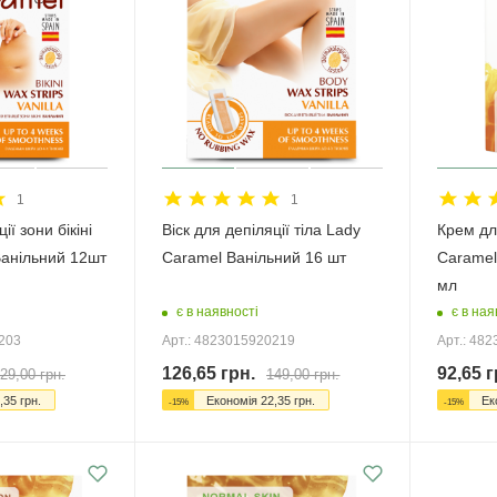
1
1
ії зони бікіні
Віск для депіляції тіла Lady
Крем для
Ванільний 12шт
Caramel Ванільний 16 шт
Caramel
мл
є в наявності
є в ная
3203
Арт.: 4823015920219
Арт.: 48
126,65
грн.
92,65
г
29,00
грн.
149,00
грн.
,35
грн.
Економія
22,35
грн.
Ек
-
15
%
-
15
%