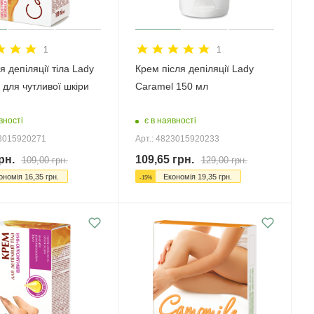
1
1
 депіляції тіла Lady
Крем після депіляції Lady
для чутливої ​​шкіри
Caramel 150 мл
вності
є в наявності
23015920271
Арт.: 4823015920233
рн.
109,65
грн.
109,00
грн.
129,00
грн.
ономія
16,35
грн.
Економія
19,35
грн.
-
15
%