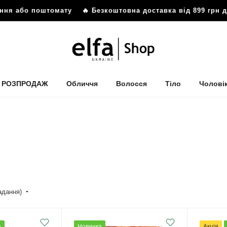
о поштомату
🔥 Безкоштовна доставка від 899 грн до відді
РОЗПРОДАЖ
Обличчя
Волосся
Тіло
Чолові
падання)
а
Новинка
Акція