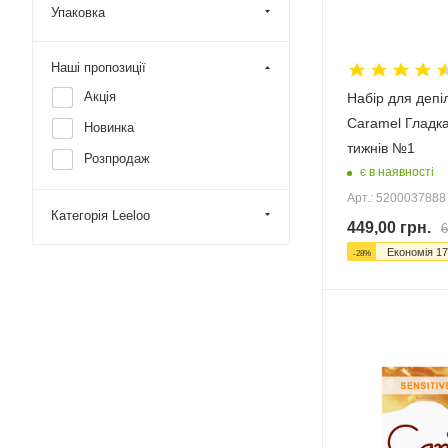
Упаковка
Наші пропозиції
Акція
Набір для депі
Caramel Гладка
Новинка
тижнів №1
Розпродаж
є в наявності
Арт.: 5200037888
Категорія Leeloo
449,00
грн.
6
Економія
17
-
28
%