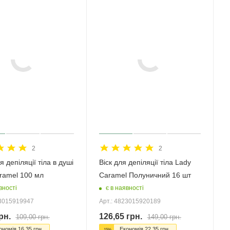
2
2
 депіляції тіла в душі
Віск для депіляції тіла Lady
ramel 100 мл
Caramel Полуничний 16 шт
вності
є в наявності
23015919947
Арт.: 4823015920189
рн.
126,65
грн.
109,00
грн.
149,00
грн.
ономія
16,35
грн.
Економія
22,35
грн.
-
15
%