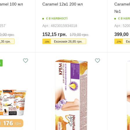
ramel 100 мл
Caramel 12в1 200 мл
Caramel
№1
є в наявності
є в ная
0257
Арт.: 4823015934018
Арт.: 52
152,15
грн.
399,00
9,00
грн.
179,00
грн.
,35
грн.
Економія
26,85
грн.
Ек
-
15
%
-
27
%
а