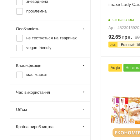
зневоднена
і пахв Lady Ca
проблемна
є в наявності
Арт.: 482301592
Особливість
92,65
грн.
10
не тестується на тваринах
Економія
16
-
15
%
vegan friendly
Класифікація
Акція
Новинк
мас-маркет
Час використання
Об'єм
Країна виробництва