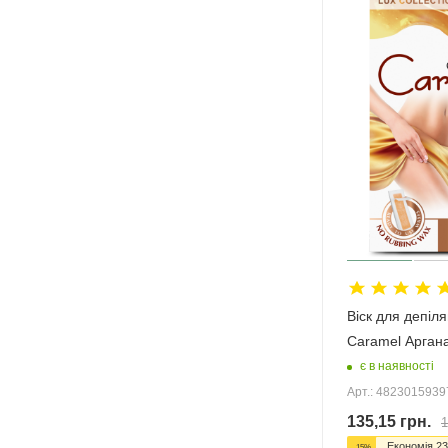
Віск для депіля
Caramel Арган
є в наявності
Арт.: 482301593
135,15
грн.
1
Економія
23
-
15
%