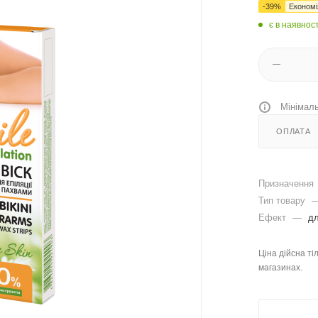
-
39
%
Економ
є в наявност
Мінімаль
ОПЛАТА
Призначення
Тип товару
Ефект
—
дл
Ціна дійсна ті
магазинах.