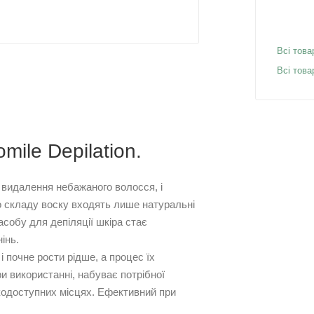
Всі това
Всі това
omile Depilation.
я видалення небажаного волосся, і
До складу воску входять лише натуральні
асобу для депіляції шкіра стає
інь.
 почне рости рідше, а процес їх
и використанні, набуває потрібної
кодоступних місцях. Ефективний при