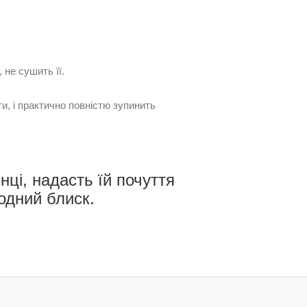
 не сушить її.
и, і практично повністю зупинить
інці, надасть їй почуття
родний блиск.