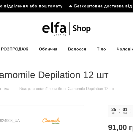
 відділення або поштомату
🔥 Безкоштовна доставка від 8
РОЗПРОДАЖ
Обличчя
Волосся
Тіло
Чолові
 Camomile Depilation 12 шт
—
 тіла
Віск для епіляії зони бікіні Camomile Depilation 12 шт
25
01
дн
год
5924903_UA
91,00
г