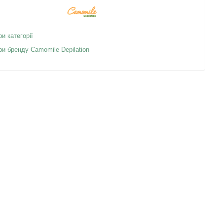
ри категорії
ри бренду Camomile Depilation