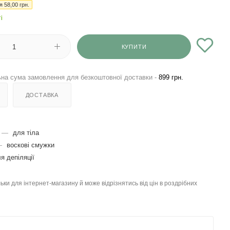
ія
58,00
грн.
і
КУПИТИ
на сума замовлення для безкоштовної доставки -
899 грн.
ДОСТАВКА
—
для тіла
—
воскові смужки
я депіляції
льки для інтернет-магазину й може відрізнятись від цін в роздрібних