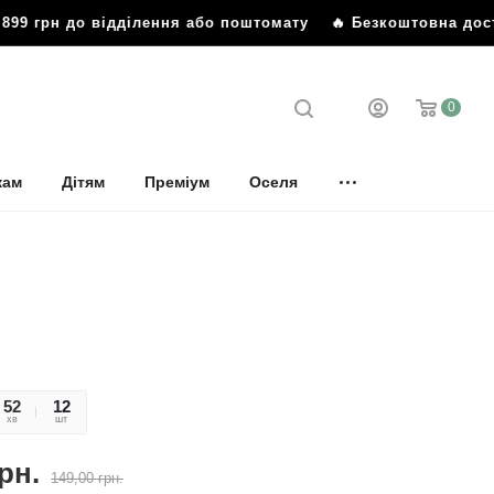
99 грн до відділення або поштомату
🔥 Безкоштовна достав
0
кам
Дітям
Преміум
Оселя
52
14
12
хв
сек
шт
рн.
149,00
грн.