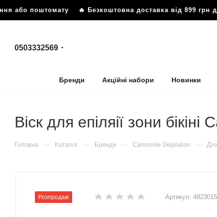
ння або поштомату
🔥 Безкоштовна доставка від 899 грн до
0503332569
Бренди
Акційні набори
Новинки
Віск для епіляії зони бікіні
—
—
—
—
Головна
Каталог
Бренди
Camomile Depilation
Для
Артикул:
482301
Розпродаж