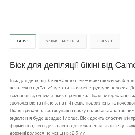
ОПИС
ХАРАКТЕРИСТИКИ
ВІДГУКИ
Віск для депіляції бікіні від Cam
Віск для депіляції бікіні «Camomile» – ефективний засіб дл
незалежно від їхньої густоти та самої структури волосся. 
компоненти, одним із яких є ромашка. Після використання з
зволоженою та ніжною, на ній немає подразнень та почервон
Після тривалого застосування воску волосся стане тоншим і
видалення буде швидше і легше. Віск досить еластичний пр
форми тіла, підходить навіть для видалення волосся у важ
довжині волосся не менш ніж 2-5 мм.