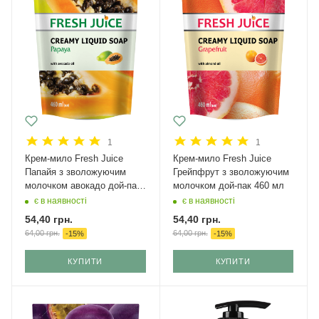
1
1
Крем-мило Fresh Juice
Крем-мило Fresh Juice
Папайя з зволожуючим
Грейпфрут з зволожуючим
молочком авокадо дой-пак
молочком дой-пак 460 мл
460 мл
є в наявності
є в наявності
54,40
грн.
54,40
грн.
64,00
грн.
64,00
грн.
-
15
%
-
15
%
КУПИТИ
КУПИТИ