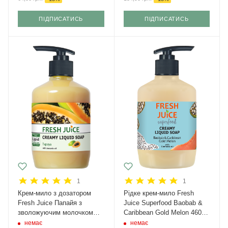
ПІДПИСАТИСЬ
ПІДПИСАТИСЬ
1
1
Крем-мило з дозатором
Рідке крем-мило Fresh
Fresh Juice Папайя з
Juice Superfood Baobab &
зволожуючим молочком
Caribbean Gold Melon 460
авокадо 460 мл
мл
немає
немає