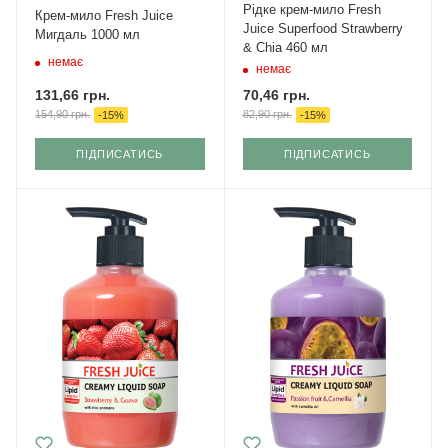
Рідке крем-мило Fresh
Крем-мило Fresh Juice
Juice Superfood Strawberry
Мигдаль 1000 мл
& Chia 460 мл
немає
немає
131,66
грн.
70,46
грн.
154,90
грн.
82,90
грн.
-
15
%
-
15
%
ПІДПИСАТИСЬ
ПІДПИСАТИСЬ