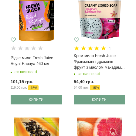
1
Крем-мило Fresh Juice
Рідке мило Fresh Juice
Франжіпані і драконів
Royal Papaya 460 мл
фрукт з маслом макадамії
є в наявності
дой-пак 460 мл
є в наявності
101,15
грн.
54,40
грн.
119,00
грн.
64,00
грн.
-
15
%
-
15
%
КУПИТИ
КУПИТИ