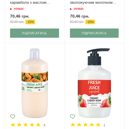
карамбола з маслом
зволожуючим молочком
камелії 460 мл
460 мл
немає
немає
70,46
грн.
70,46
грн.
82,90
грн.
82,90
грн.
-
15
%
-
15
%
ПІДПИСАТИСЬ
ПІДПИСАТИСЬ
4
1