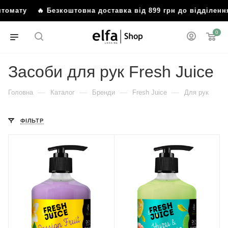
мату
🔥 Безкоштовна доставка від 899 грн до відділення а
0
Засоби для рук Fresh Juice
—
—
—
—
Головна
Каталог
Бренди
Fresh Juice
Для рук
ФІЛЬТР