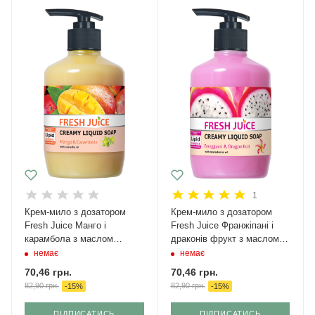
1
Крем-мило з дозатором
Крем-мило з дозатором
Fresh Juice Манго і
Fresh Juice Франжіпані і
карамбола з маслом
драконів фрукт з маслом
камелії 460 мл
макадамії 460 мл
немає
немає
70,46
грн.
70,46
грн.
82,90
грн.
82,90
грн.
-
15
%
-
15
%
ПІДПИСАТИСЬ
ПІДПИСАТИСЬ