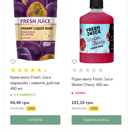
1
Крем-мило Fresh Juice
Рідке мило Fresh Juice
маракуйю і камелія дой-пак
Winter Cherry 460 мл
460 мл
немає
є в наявності
101,15
грн.
54,40
грн.
119,00
грн.
64,00
грн.
-
15
%
-
15
%
КУПИТИ
ПІДПИСАТИСЬ