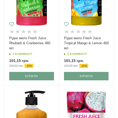
Рідке мило Fresh Juice
Рідке мило Fresh Juice
Rhubarb & Cranberries 460
Tropical Mango & Lemon 460
мл
мл
є в наявності
є в наявності
101,15
грн.
101,15
грн.
119,00
грн.
119,00
грн.
-
15
%
-
15
%
КУПИТИ
КУПИТИ