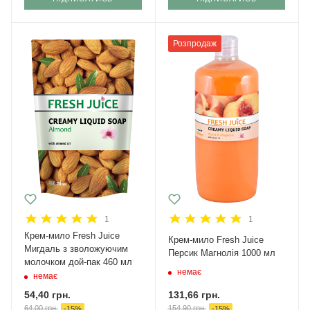
Розпродаж
1
1
Крем-мило Fresh Juice
Крем-мило Fresh Juice
Мигдаль з зволожуючим
Персик Магнолія 1000 мл
молочком дой-пак 460 мл
немає
немає
131,66
грн.
54,40
грн.
154,90
грн.
64,00
грн.
-
15
%
-
15
%