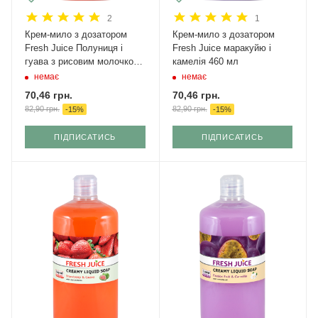
2
1
Крем-мило з дозатором
Крем-мило з дозатором
Fresh Juice Полуниця і
Fresh Juice маракуйю і
гуава з рисовим молочком
камелія 460 мл
460 мл
немає
немає
70,46
грн.
70,46
грн.
82,90
грн.
82,90
грн.
-
15
%
-
15
%
ПІДПИСАТИСЬ
ПІДПИСАТИСЬ