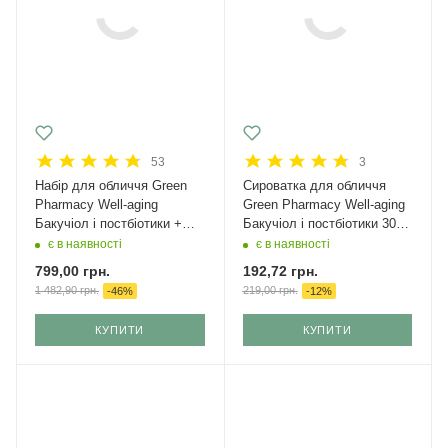
53
3
Набір для обличчя Green
Сироватка для обличчя
Рharmacy Well-aging
Green Рharmacy Well-aging
Бакучіол і постбіотики +
Бакучіол і постбіотики 30
крем з SPF 50
мл
є в наявності
є в наявності
799,00
грн.
192,72
грн.
1 482,90
грн.
219,00
грн.
-
46
%
-
12
%
КУПИТИ
КУПИТИ