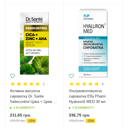
1
6
Активна матуюча
Ультразволожуюча
сироватка Dr. Sante
сироватка Elfa Pharm
Sebocontrol Цика + Цинк +
Hyaluron5 MED 30 мл
АНА 30 мл
є в наявності
є в наявності
211,65
грн.
336,75
грн.
249,00
грн.
449,00
грн.
-
15
%
-
25
%