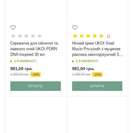
11
Сироватка для обличчя та
Нічний крем UKOI Snail
навколо очей UKOI PDRN
Mucin Pro-youth з муцином
DNA-Inspired 30 мл
равлика омолоджуючий 30
мл
є в наявності
є в наявності
981,00
грн.
981,00
грн.
1 090,00
грн.
1 090,00
грн.
-
10
%
-
10
%
КУПИТИ
КУПИТИ