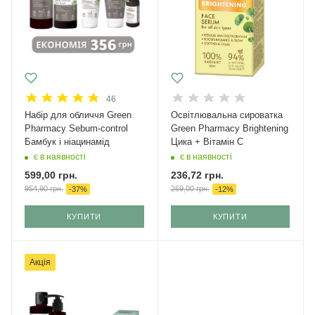
46
Набір для обличчя Green
Освітлювальна сироватка
Рharmacy Sebum-control
Green Pharmacy Brightening
Бамбук і ніацинамід
Цика + Вітамін С
є в наявності
є в наявності
599,00
грн.
236,72
грн.
954,90
грн.
269,00
грн.
-
37
%
-
12
%
КУПИТИ
КУПИТИ
Акція