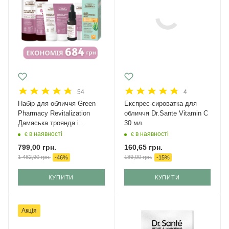
54
4
Набір для обличчя Green
Експрес-сироватка для
Рharmacy Revitalization
обличчя Dr.Sante Vitamin C
Дамаська троянда і
30 мл
кераміди + крем з SPF 50
є в наявності
є в наявності
799,00
грн.
160,65
грн.
1 482,90
грн.
189,00
грн.
-
46
%
-
15
%
КУПИТИ
КУПИТИ
Акція