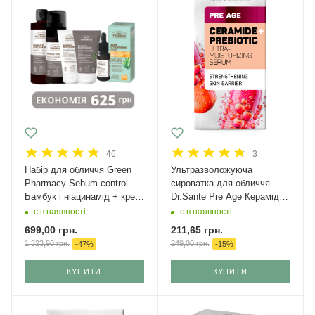
46
3
Набір для обличчя Green
Ультразволожуюча
Рharmacy Sebum-control
сироватка для обличчя
Бамбук і ніацинамід + крем
Dr.Sante Pre Age Керамід +
з SPF 50
Пребіотик 30 мл
є в наявності
є в наявності
699,00
грн.
211,65
грн.
1 323,90
грн.
249,00
грн.
-
47
%
-
15
%
КУПИТИ
КУПИТИ