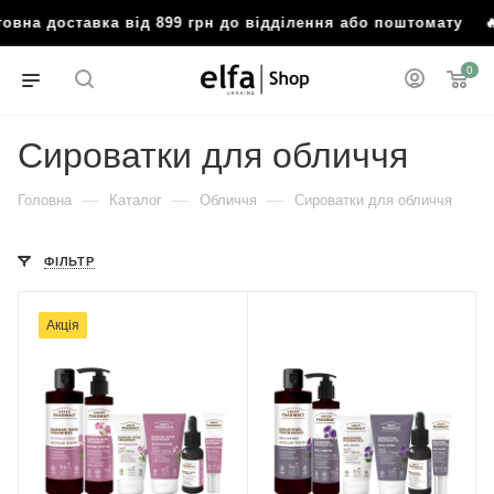
оставка від 899 грн до відділення або поштомату
🔥 Безко
0
Сироватки для обличчя
—
—
—
Головна
Каталог
Обличчя
Сироватки для обличчя
ФІЛЬТР
Акція