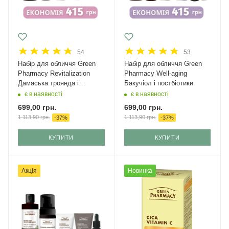
54
53
Набір для обличчя Green
Набір для обличчя Green
Рharmacy Revitalization
Рharmacy Well-aging
Дамаська троянда і
Бакучіол і постбіотики
кераміди
є в наявності
є в наявності
699,00
грн.
699,00
грн.
1 113,90
грн.
1 113,90
грн.
-
37
%
-
37
%
КУПИТИ
КУПИТИ
Акція
Новинка