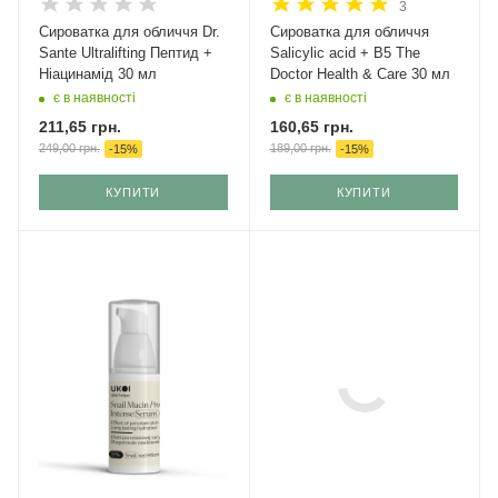
3
Сироватка для обличчя Dr.
Сироватка для обличчя
Sante Ultralifting Пептид +
Salicylic acid + B5 The
Ніацинамід 30 мл
Doctor Health & Care 30 мл
є в наявності
є в наявності
211,65
грн.
160,65
грн.
249,00
грн.
189,00
грн.
-
15
%
-
15
%
КУПИТИ
КУПИТИ