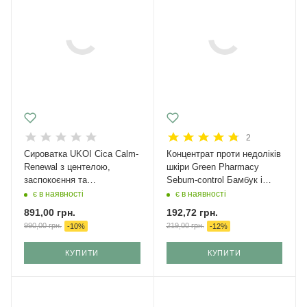
2
Cироватка UKOI Cica Calm-
Концентрат проти недоліків
Renewal з центелою,
шкіри Green Рharmacy
заспокоєння та
Sebum-control Бамбук і
відновлення 30 мл
ніацинамід 30 мл
є в наявності
є в наявності
891,00
грн.
192,72
грн.
990,00
грн.
219,00
грн.
-
10
%
-
12
%
КУПИТИ
КУПИТИ