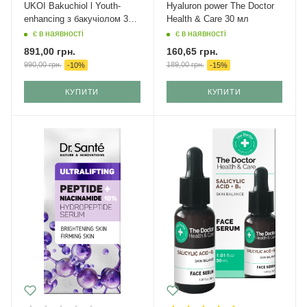
UKOI Bakuchiol l Youth-
Hyaluron power The Doctor
enhancing з бакучіолом 30
Health & Care 30 мл
мл
є в наявності
є в наявності
891,00
грн.
160,65
грн.
990,00
грн.
189,00
грн.
-
10
%
-
15
%
КУПИТИ
КУПИТИ