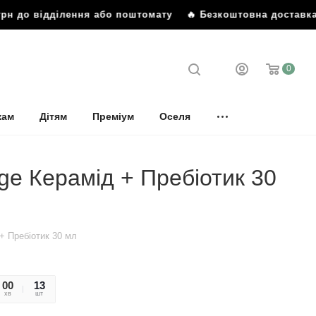
рн до відділення або поштомату
🔥 Безкоштовна доставка в
0
кам
Дітям
Преміум
Оселя
ge Керамід + Пребіотик 30
+ Пребіотик 30 мл
00
47
13
хв
сек
шт