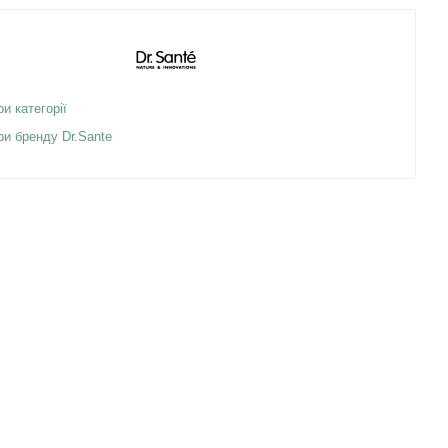
ри категорії
ри бренду Dr.Sante