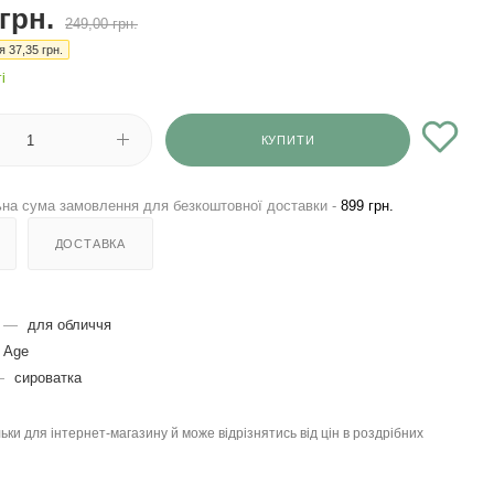
грн.
249,00
грн.
ія
37,35
грн.
і
КУПИТИ
на сума замовлення для безкоштовної доставки -
899 грн.
ДОСТАВКА
—
для обличчя
 Age
—
сироватка
льки для інтернет-магазину й може відрізнятись від цін в роздрібних