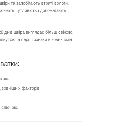
кіри та запобігають втраті вологи.
коюють чутливість і допомагають
28 днів шкіра виглядає більш свіжою,
нутою, а перші ознаки вікових змін
ватки:
огою.
 зовнішніх факторів.
а сяючою.