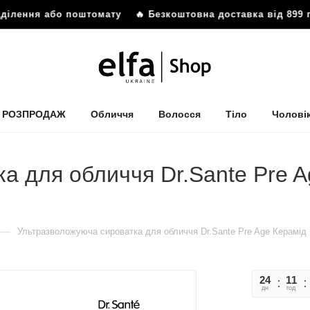
ділення або поштомату
🔥 Безкоштовна доставка від 899 г
РОЗПРОДАЖ
Обличчя
Волосся
Тіло
Чолові
а для обличчя Dr.Sante Pre A
—
Ультразволожуюча сироватка для обличчя Dr.Sante Pre Age Керамід 
24
11
дн
год