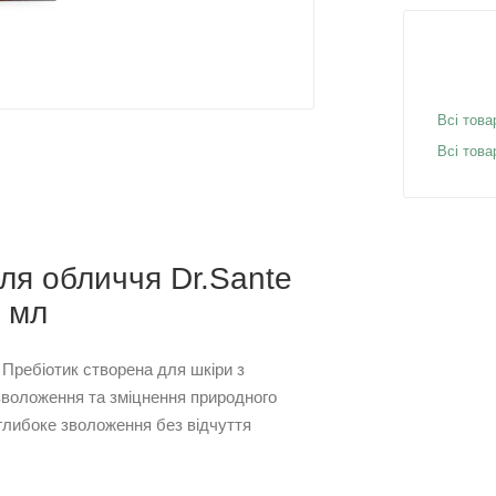
Всі това
Всі това
ля обличчя Dr.Sante
0 мл
Пребіотик створена для шкіри з
 зволоження та зміцнення природного
глибоке зволоження без відчуття