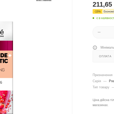
211,65
-
15
%
Економ
є в наявност
Мінімаль
ОПЛАТА
Призначення
Серія
—
Pre
Тип товару
Ціна дійсна ті
магазинах.