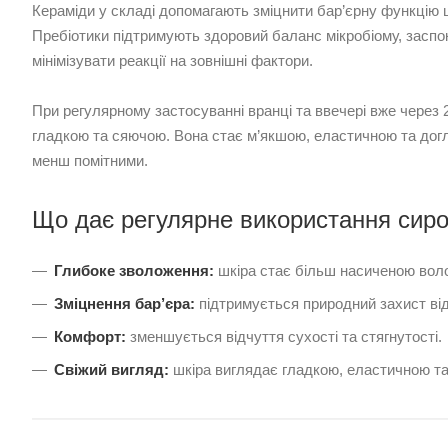
Кераміди у складі допомагають зміцнити бар’єрну функцію ш
Пребіотики підтримують здоровий баланс мікробіому, заспо
мінімізувати реакції на зовнішні фактори.
При регулярному застосуванні вранці та ввечері вже через 
гладкою та сяючою. Вона стає м’якшою, еластичною та догля
менш помітними.
Що дає регулярне використання сиро
Глибоке зволоження:
шкіра стає більш насиченою вол
Зміцнення бар’єра:
підтримується природний захист від
Комфорт:
зменшується відчуття сухості та стягнутості.
Свіжий вигляд:
шкіра виглядає гладкою, еластичною т