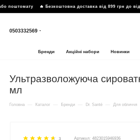
або поштомату
🔥 Безкоштовна доставка від 899 грн до від
0503332569
Бренди
Акційні набори
Новинки
Ультразволожуюча сироватк
мл
—
—
—
—
Головна
Каталог
Бренди
Dr. Santé
Для обличчя
Артикул:
4823015946936
3