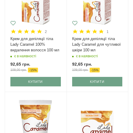
2
1
Крем для депіляції тіла
Крем для депіляції тіла
Lady Caramel 100%
Lady Caramel для чутливої ​​
видалення волосся 100 мл
шкіри 100 мл
є в наявності
є в наявності
92,65
грн.
92,65
грн.
109,00
грн.
109,00
грн.
-
15
%
-
15
%
КУПИТИ
КУПИТИ