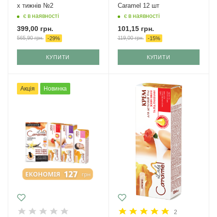
х тижнів №2
Caramel 12 шт
є в наявності
є в наявності
399,00
грн.
101,15
грн.
565,90
грн.
119,00
грн.
-
29
%
-
15
%
КУПИТИ
КУПИТИ
Акція
Новинка
2