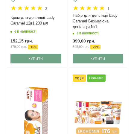
2
1
Набір для депіляції Lady
Крем для депіляції Lady
Caramel Безболісна
Caramel 12в1 200 мл
депіляція №1
є в наявності
є в наявності
152,15
грн.
399,00
грн.
179,00
грн.
545,90
грн.
-
15
%
-
27
%
КУПИТИ
КУПИТИ
Акція
Новинка