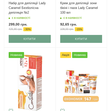
Набір для депіляції Lady
Крем для депіляції зони
Caramel Безболісна
бікіні і пахв Lady Caramel
депіляція №2
100 мл
є в наявності
є в наявності
299,00
грн.
92,65
грн.
425,90
грн.
109,00
грн.
-
30
%
-
15
%
КУПИТИ
КУПИТИ
Новинка
Акція
Новинка