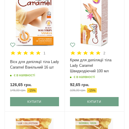
1
2
Крем для депіляції тіла
Віск для депіляції тіла Lady
Lady Caramel
Caramel Ванільний 16 шт
Швидкодіючий 100 мл
є в наявності
є в наявності
126,65
грн.
92,65
грн.
149,00
грн.
109,00
грн.
-
15
%
-
15
%
КУПИТИ
КУПИТИ