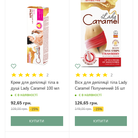
2
2
Крем для депіляції тіла в
Віск для депіляції тіла Lady
душі Lady Caramel 100 мл
Caramel Полуничний 16 шт
є в наявності
є в наявності
92,65
грн.
126,65
грн.
109,00
грн.
149,00
грн.
-
15
%
-
15
%
КУПИТИ
КУПИТИ