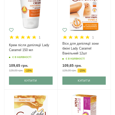
1
1
Віск для депіляції зони
Крем після депіляції Lady
бікіні Lady Caramel
Caramel 150 мл
Ванільний 12шт
є в наявності
є в наявності
109,65
грн.
109,65
грн.
129,00
грн.
129,00
грн.
-
15
%
-
15
%
КУПИТИ
КУПИТИ