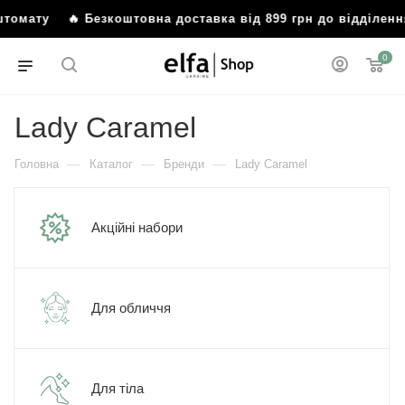
мату
🔥 Безкоштовна доставка від 899 грн до відділення а
0
Lady Caramel
—
—
—
Головна
Каталог
Бренди
Lady Caramel
Акційні набори
Для обличчя
Для тіла