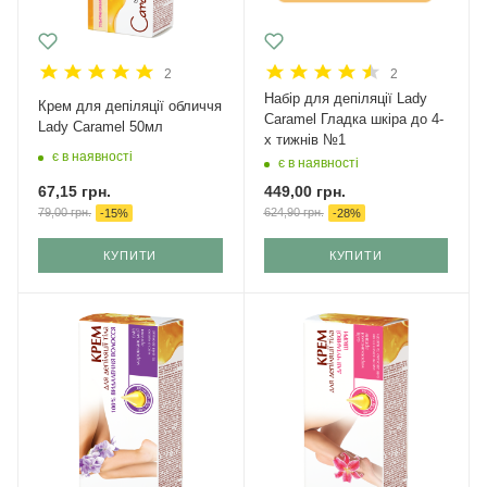
2
2
Набір для депіляції Lady
Крем для депіляції обличчя
Caramel Гладка шкіра до 4-
Lady Caramel 50мл
х тижнів №1
є в наявності
є в наявності
67,15
грн.
449,00
грн.
79,00
грн.
624,90
грн.
-
15
%
-
28
%
КУПИТИ
КУПИТИ