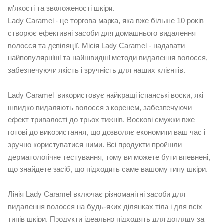
м'якості та зволоженості шкіри.
Lady Caramel - це торгова марка, яка вже більше 10 років
створює ефективні засоби для домашнього видалення
волосся та депіляції. Місія Lady Caramel - надавати
найпопулярніші та найшвидші методи видалення волосся,
забезпечуючи якість і зручність для наших клієнтів.
Lady Caramel використовує найкращі іспанські воски, які
швидко видаляють волосся з коренем, забезпечуючи
ефект тривалості до трьох тижнів. Воскові смужки вже
готові до використання, що дозволяє економити ваш час і
зручно користуватися ними. Всі продукти пройшли
дерматологічне тестування, тому ви можете бути впевнені,
що знайдете засіб, що підходить саме вашому типу шкіри.
Лінія Lady Caramel включає різноманітні засоби для
видалення волосся на будь-яких ділянках тіла і для всіх
типів шкіри. Продукти ідеально підходять для догляду за