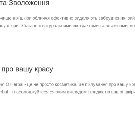
та Зволоження
очищення шкіри обличчя ефективно видаляють забруднення, зай
у шкіри. Збагачені натуральними екстрактами та вітамінами, во
 про вашу красу
я O'Herbal - це не просто косметика, це піклування про вашу кр
rbal - і насолоджуйтеся сяючим виглядом і гладкістю вашої шкір