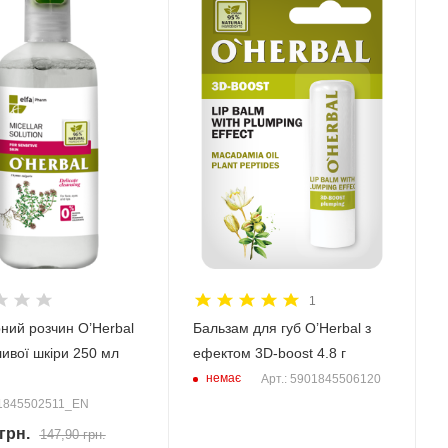
1
ний розчин O’Herbal
Бальзам для губ O’Herbal з
ливої шкіри 250 мл
ефектом 3D-boost 4.8 г
немає
Арт.: 5901845506120
01845502511_EN
грн.
147,90
грн.