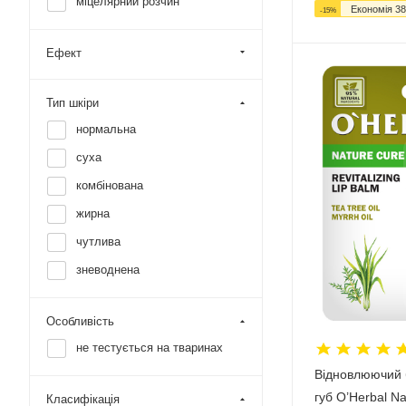
міцелярний розчин
Економія
38
-
15
%
Ефект
Тип шкіри
нормальна
суха
комбінована
жирна
чутлива
зневоднена
Особливість
не тестується на тваринах
Відновлюючий 
губ O’Herbal Na
Класифікація