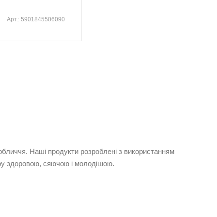
Арт.: 5901845506090
обличчя. Наші продукти розроблені з використанням
іру здоровою, сяючою і молодішою.