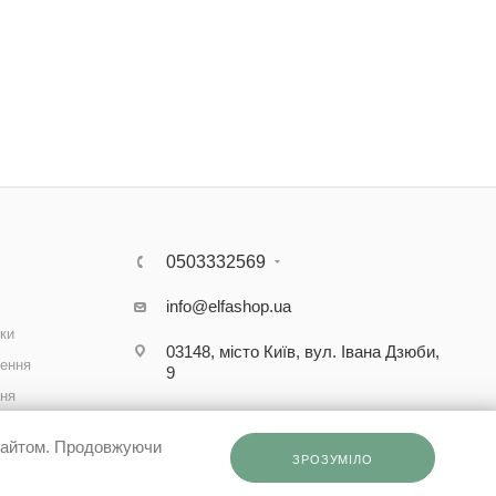
0503332569
info@elfashop.ua
ки
03148, місто Київ, вул. Івана Дзюби,
ення
9
ння
рта
 сайтом. Продовжуючи
дані
ЗРОЗУМІЛО