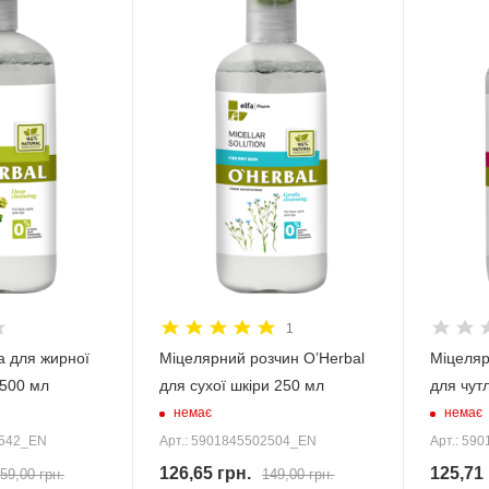
1
а для жирної
Міцелярний розчин O’Herbal
Міцеляр
 500 мл
для сухої шкіри 250 мл
для чут
немає
немає
2542_EN
Арт.: 5901845502504_EN
Арт.: 59
126,65
грн.
125,71
59,00
грн.
149,00
грн.