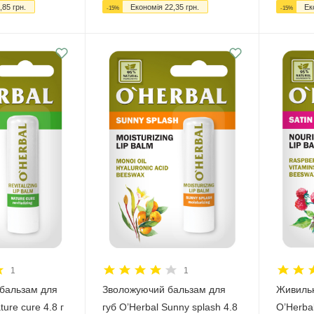
,85
грн.
Економія
22,35
грн.
Ек
-
15
%
-
15
%
1
1
бальзам для
Зволожуючий бальзам для
Живильн
ture cure 4.8 г
губ O’Herbal Sunny splash 4.8
O’Herbal