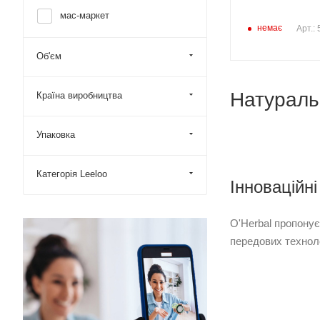
мас-маркет
немає
Арт.:
Об'єм
Натуральн
Країна виробництва
Упаковка
Категорія Leeloo
Інноваційн
O'Herbal пропону
передових техноло