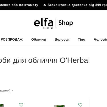
ення або поштомату
🔥 Безкоштовна доставка від 899 грн д
РОЗПРОДАЖ
Обличчя
Волосся
Тіло
Чолові
соби для обличчя O'Herbal
падання)