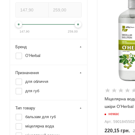
147,90
259,00
Бренд
O’Herbal
Призначення
для обличчя
для губ
Міцелярна вод
шкіри O’Herbal
Тип товару
немає
бальзам для губ
Арт.: 590184550
міцелярна вода
220,15
грн.
2