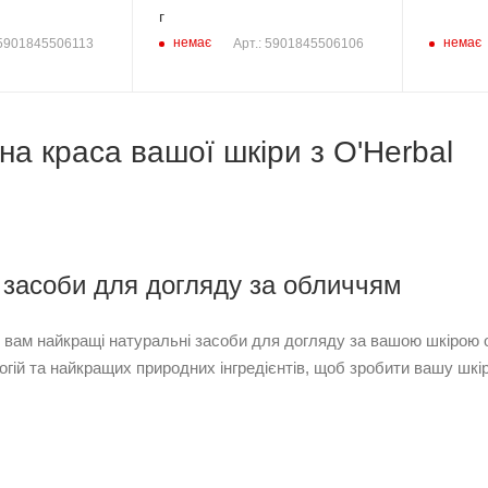
г
немає
немає
 5901845506113
Арт.: 5901845506106
а краса вашої шкіри з O'Herbal
і засоби для догляду за обличчям
є вам найкращі натуральні засоби для догляду за вашою шкірою 
гій та найкращих природних інгредієнтів, щоб зробити вашу шк