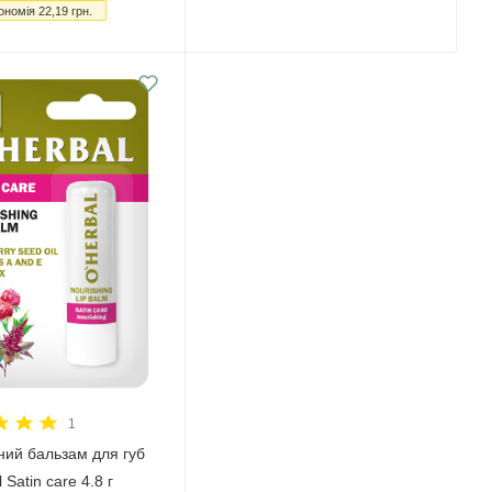
ономія
22,19
грн.
1
ий бальзам для губ
 Satin care 4.8 г