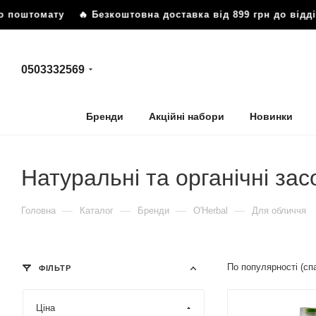
поштомату
🔥 Безкоштовна доставка від 899 грн до відділ
0503332569
Бренди
Акційні набори
Новинки
Натуральні та органічні за
—
—
—
—
Головна
Каталог
Бренди
O'Herbal
Для обличчя
По популярності (с
ФІЛЬТР
Ціна