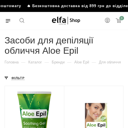
о поштомату
🔥 Безкоштовна доставка від 899 грн до відді
0
Засоби для депіляції
обличчя Aloe Epil
—
—
—
—
Головна
Каталог
Бренди
Aloe Epil
Для обличчя
ФІЛЬТР