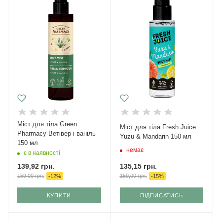
Міст для тіла Green
Міст для тіла Fresh Juice
Pharmacy Ветівер і ваніль
Yuzu & Mandarin 150 мл
150 мл
немає
є в наявності
135,15
грн.
139,92
грн.
159,00
грн.
159,00
грн.
-
15
%
-
12
%
КУПИТИ
ПІДПИСАТИСЬ