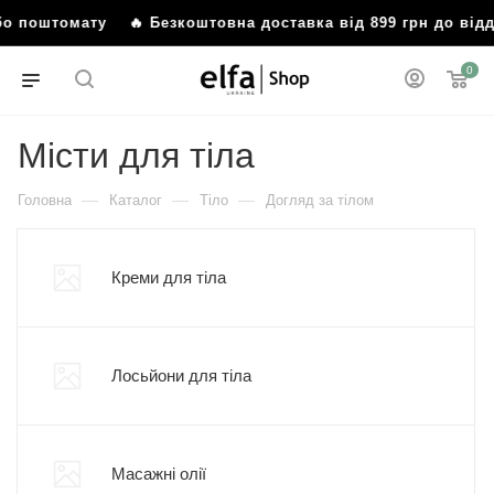
бо поштомату
🔥 Безкоштовна доставка від 899 грн до від
0
Місти для тіла
—
—
—
Головна
Каталог
Тіло
Догляд за тілом
Креми для тіла
Лосьйони для тіла
Масажні олії