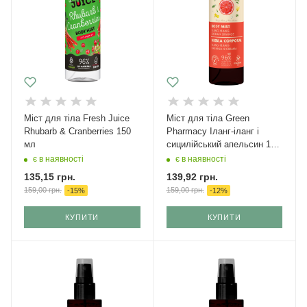
Міст для тіла Fresh Juice
Міст для тіла Green
Rhubarb & Cranberries 150
Pharmacy Іланг-іланг і
мл
сицилійський апельсин 150
мл
є в наявності
є в наявності
135,15
грн.
139,92
грн.
159,00
грн.
159,00
грн.
-
15
%
-
12
%
КУПИТИ
КУПИТИ