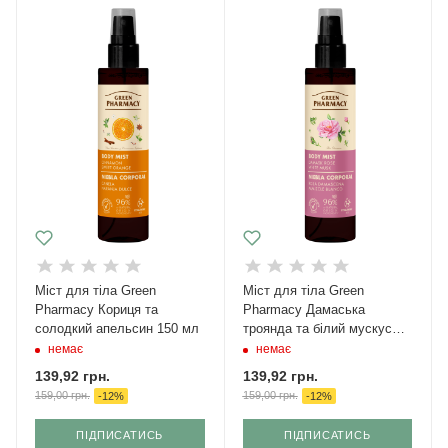
Міст для тіла Green
Міст для тіла Green
Pharmacy Кориця та
Pharmacy Дамаська
солодкий апельсин 150 мл
троянда та білий мускус
150 мл
немає
немає
139,92
грн.
139,92
грн.
159,00
грн.
159,00
грн.
-
12
%
-
12
%
ПІДПИСАТИСЬ
ПІДПИСАТИСЬ