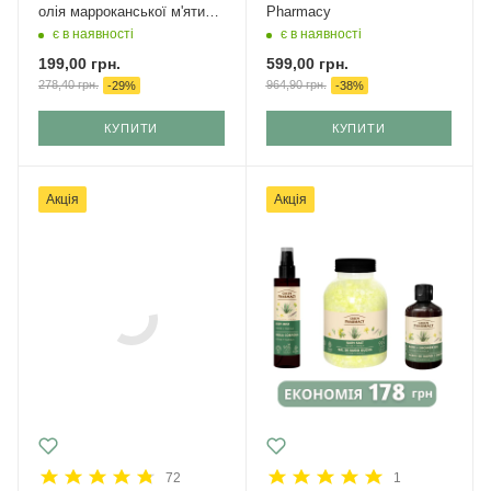
олія марроканської м'яти
Pharmacy
Green Pharmacy
є в наявності
є в наявності
199,00
грн.
599,00
грн.
278,40
грн.
964,90
грн.
-
29
%
-
38
%
КУПИТИ
КУПИТИ
Акція
Акція
72
1