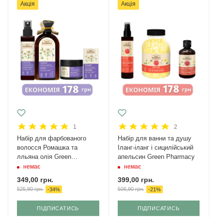
Акція
Акція
1
2
Набір для фарбованого
Набір для ванни та душу
волосся Ромашка та
Іланг-іланг і сицилійський
лльяна олія Green
апельсин Green Pharmacy
Pharmacy
немає
немає
349,00
грн.
399,00
грн.
525,90
грн.
506,90
грн.
-
34
%
-
21
%
ПІДПИСАТИСЬ
ПІДПИСАТИСЬ