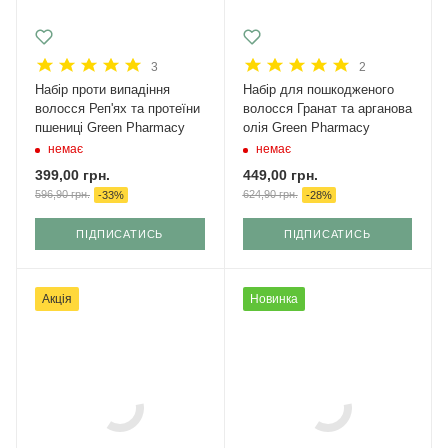
3
2
Набір проти випадіння
Набір для пошкодженого
волосся Реп'ях та протеїни
волосся Гранат та арганова
пшениці Green Pharmacy
олія Green Pharmacy
немає
немає
399,00
грн.
449,00
грн.
596,90
грн.
624,90
грн.
-
33
%
-
28
%
ПІДПИСАТИСЬ
ПІДПИСАТИСЬ
Акція
Новинка