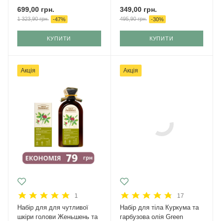
699,00
грн.
349,00
грн.
1 323,90
грн.
495,90
грн.
-
47
%
-
30
%
КУПИТИ
КУПИТИ
Акція
Акція
1
17
Набір для для чутливої
Набір для тіла Куркума та
шкіри голови Женьшень та
гарбузова олія Green