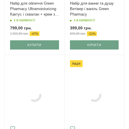
Набір для обличчя Green
Набір для ванни та душу
Рharmacy Ultramoisturizing
Ветівер і ваніль Green
Кактус і сквалан + крем з
Pharmacy
SPF 50
є в наявності
є в наявності
799,00
грн.
399,00
грн.
1 502,90
грн.
506,90
грн.
-
47
%
-
21
%
КУПИТИ
КУПИТИ
Акція