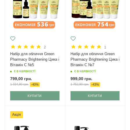
2
1
Набір для обличчя Green
Набір для обличчя Green
Рharmacy Brightening Цика і
Рharmacy Brightening Цика і
Вітамін С №5
Вітамін С №7
є в наявності
є в наявності
799,00
грн.
999,00
грн.
1 334,90
грн.
1 752,90
грн.
-
40
%
-
43
%
КУПИТИ
КУПИТИ
Акція