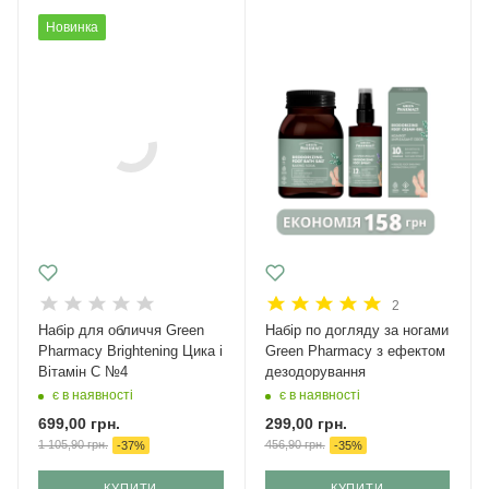
Новинка
2
Набір для обличчя Green
Набір по догляду за ногами
Рharmacy Brightening Цика і
Green Pharmacy з ефектом
Вітамін С №4
дезодорування
є в наявності
є в наявності
699,00
грн.
299,00
грн.
1 105,90
грн.
456,90
грн.
-
37
%
-
35
%
КУПИТИ
КУПИТИ