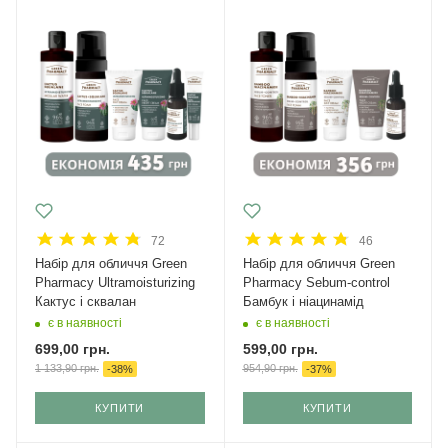
72
46
Набір для обличчя Green
Набір для обличчя Green
Рharmacy Ultramoisturizing
Рharmacy Sebum-control
Кактус і сквалан
Бамбук і ніацинамід
є в наявності
є в наявності
699,00
грн.
599,00
грн.
1 133,90
грн.
954,90
грн.
-
38
%
-
37
%
КУПИТИ
КУПИТИ