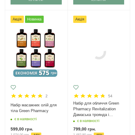
Акція
Новинка
Акція
2
54
Набір для обличчя Green
Набір масажних олій для
Рharmacy Revitalization
тіла Green Pharmacy
Дамаська троянда і
є в наявності
кераміди + крем з SPF 50
є в наявності
599,00
грн.
799,00
грн.
1 074,00
грн.
1 482,90
грн.
-
44
%
-
46
%