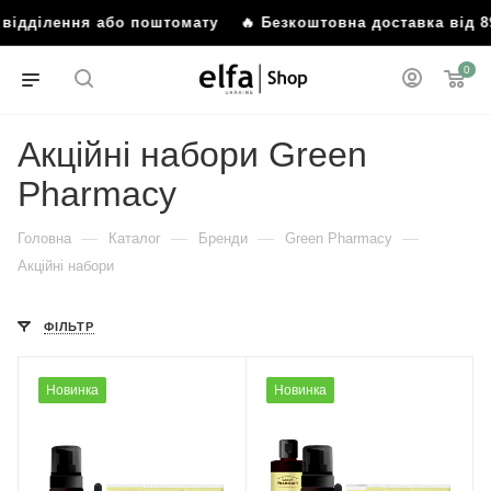
ілення або поштомату
🔥 Безкоштовна доставка від 899 гр
0
Акційні набори Green
Pharmacy
—
—
—
—
Головна
Каталог
Бренди
Green Pharmacy
Акційні набори
ФІЛЬТР
Новинка
Новинка