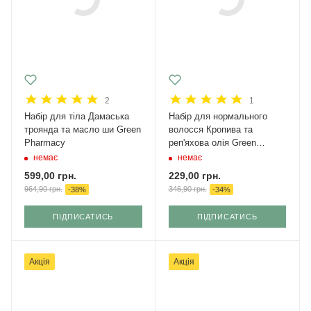
2
1
Набір для тіла Дамаська
Набір для нормального
троянда та масло ши Green
волосся Кропива та
Pharmacy
реп'яхова олія Green
Pharmacy
немає
немає
599,00
грн.
229,00
грн.
964,90
грн.
346,90
грн.
-
38
%
-
34
%
ПІДПИСАТИСЬ
ПІДПИСАТИСЬ
Акція
Акція