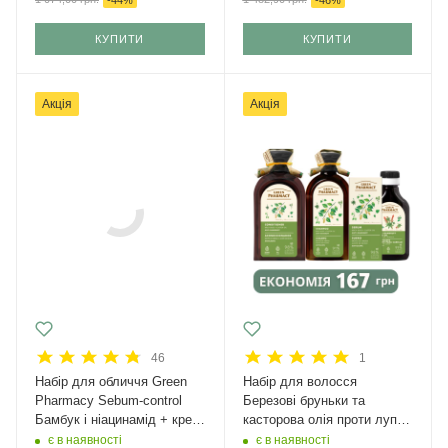
КУПИТИ
КУПИТИ
Акція
Акція
46
1
Набір для обличчя Green
Набір для волосся
Рharmacy Sebum-control
Березові бруньки та
Бамбук і ніацинамід + крем
касторова олія проти лупи
з SPF 50
Green Pharmacy
є в наявності
є в наявності