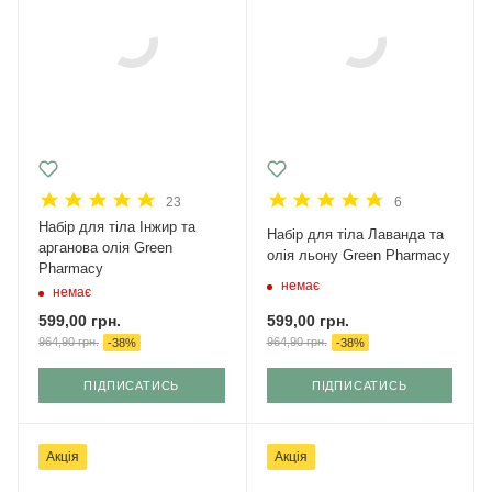
23
6
Набір для тіла Інжир та
Набір для тіла Лаванда та
арганова олія Green
олія льону Green Pharmacy
Pharmacy
немає
немає
599,00
грн.
599,00
грн.
964,90
грн.
964,90
грн.
-
38
%
-
38
%
ПІДПИСАТИСЬ
ПІДПИСАТИСЬ
Акція
Акція