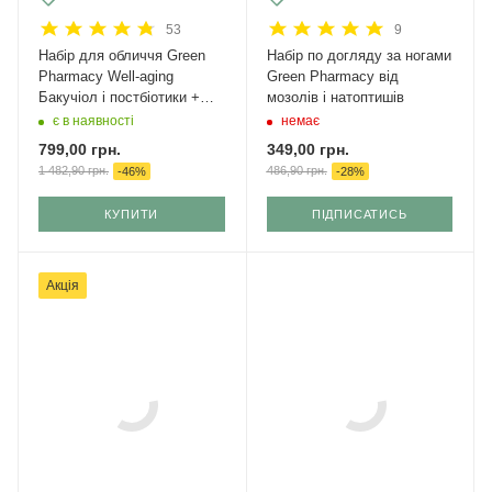
53
9
Набір для обличчя Green
Набір по догляду за ногами
Рharmacy Well-aging
Green Pharmacy від
Бакучіол і постбіотики +
мозолів і натоптишів
крем з SPF 50
є в наявності
немає
799,00
грн.
349,00
грн.
1 482,90
грн.
486,90
грн.
-
46
%
-
28
%
КУПИТИ
ПІДПИСАТИСЬ
Акція