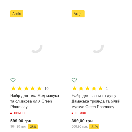
Акція
Акція
10
1
Набір для тіла Мед манука
Набір для ванни та душу
та оливкова олія Green
Дамаська троянда та білий
Pharmacy
мускус Green Pharmacy
немає
немає
599,00
грн.
399,00
грн.
964,90
грн.
506,90
грн.
-
38
%
-
21
%