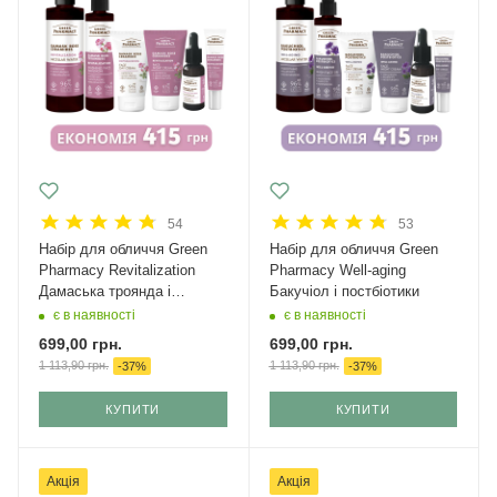
54
53
Набір для обличчя Green
Набір для обличчя Green
Рharmacy Revitalization
Рharmacy Well-aging
Дамаська троянда і
Бакучіол і постбіотики
кераміди
є в наявності
є в наявності
699,00
грн.
699,00
грн.
1 113,90
грн.
1 113,90
грн.
-
37
%
-
37
%
КУПИТИ
КУПИТИ
Акція
Акція