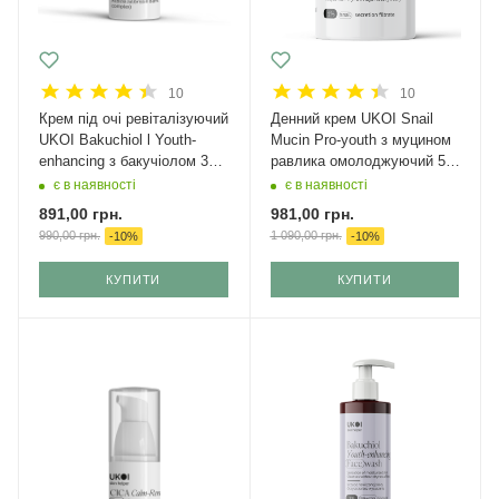
10
10
Крем під очі ревіталізуючий
Денний крем UKOI Snail
UKOI Bakuchiol l Youth-
Mucin Pro-youth з муцином
enhancing з бакучіолом 30
равлика омолоджуючий 50
мл
мл
є в наявності
є в наявності
891,00
грн.
981,00
грн.
990,00
грн.
1 090,00
грн.
-
10
%
-
10
%
КУПИТИ
КУПИТИ