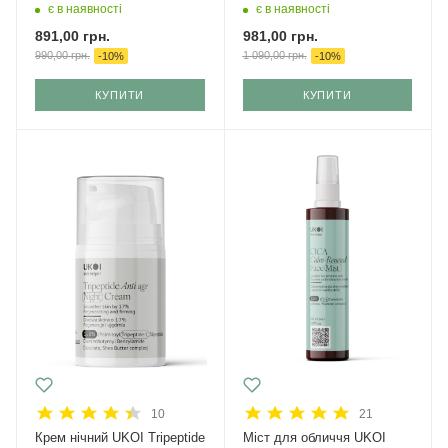
мл
відновлення 50 мл
є в наявності
є в наявності
891,00
грн.
981,00
грн.
990,00
грн.
1 090,00
грн.
-
10
%
-
10
%
КУПИТИ
КУПИТИ
10
21
Крем нічний UKOI Tripeptide
Міст для обличчя UKOI