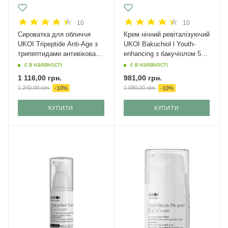
10
10
Сироватка для обличчя
Крем нічний ревіталізуючий
UKOI Tripeptide Anti-Age з
UKOI Bakuchiol l Youth-
трипептидами антивікова
enhancing з бакучіолом 50
30 мл
мл
є в наявності
є в наявності
1 116,00
грн.
981,00
грн.
1 240,00
грн.
1 090,00
грн.
-
10
%
-
10
%
КУПИТИ
КУПИТИ