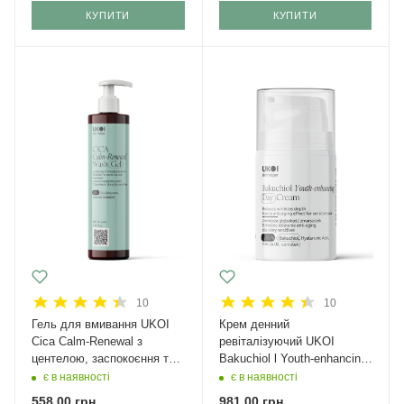
КУПИТИ
КУПИТИ
10
10
Гель для вмивання UKOI
Крем денний
Cica Calm-Renewal з
ревіталізуючий UKOI
центелою, заспокоєння та
Bakuchiol l Youth-enhancing
відновлення 200 мл
з бакучіолом 50 мл
є в наявності
є в наявності
558,00
грн.
981,00
грн.