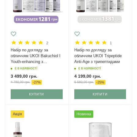
2
1
Набір по догляду за
Набір по догляду за
обличчям UKOI Bakuchiol l
обличчям UKOI Tripeptide
Youth-enhancing з
Anti-Age з трипептидами
бакучіолом
є в наявності
є в наявності
3 499,00
грн.
4 199,00
грн.
4 780,00
грн.
5 580,00
грн.
-
27
%
-
25
%
КУПИТИ
КУПИТИ
Акція
Новинка