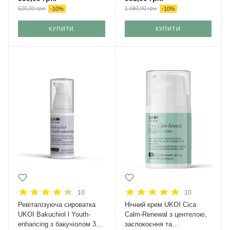
620,00
грн.
1 090,00
грн.
-
10
%
-
10
%
КУПИТИ
КУПИТИ
10
10
Ревіталізуюча сироватка
Нічний крем UKOI Cica
UKOI Bakuchiol l Youth-
Calm-Renewal з центелою,
enhancing з бакучіолом 30
заспокоєння та