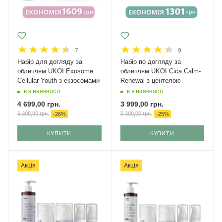
7
9
Набір для догляду за
Набір по догляду за
обличчям UKOI Exosome
обличчям UKOI Cica Calm-
Cellular Youth з екзосомами
Renewal з центелою
є в наявності
є в наявності
4 699,00
грн.
3 999,00
грн.
6 308,00
грн.
5 300,00
грн.
-
26
%
-
25
%
КУПИТИ
КУПИТИ
Акція
Акція