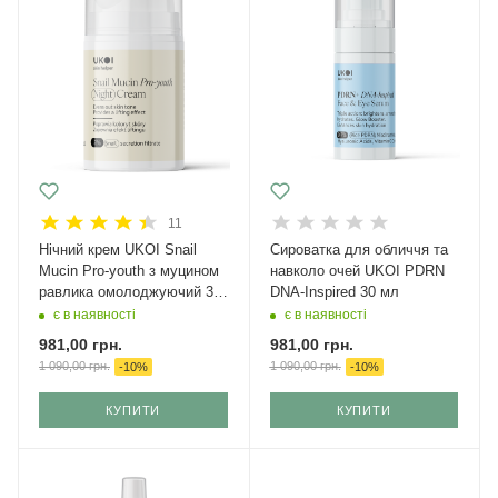
11
Нічний крем UKOI Snail
Сироватка для обличчя та
Mucin Pro-youth з муцином
навколо очей UKOI PDRN
равлика омолоджуючий 30
DNA-Inspired 30 мл
мл
є в наявності
є в наявності
981,00
грн.
981,00
грн.
1 090,00
грн.
1 090,00
грн.
-
10
%
-
10
%
КУПИТИ
КУПИТИ