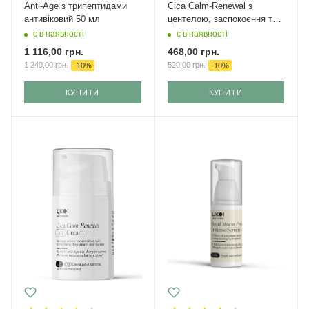
Anti-Age з трипептидами
Cica Calm-Renewal з
антивіковий 50 мл
центелою, заспокоєння та
відновлення 150 мл
є в наявності
є в наявності
1 116,00
грн.
468,00
грн.
1 240,00
грн.
520,00
грн.
-
10
%
-
10
%
КУПИТИ
КУПИТИ