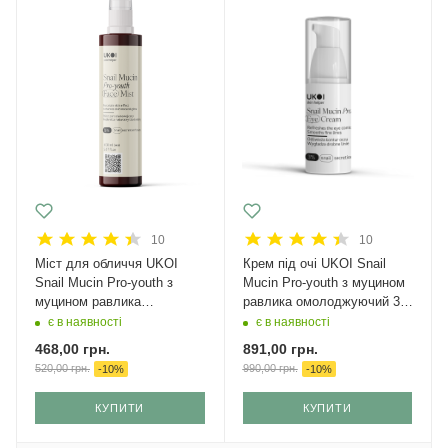
10
10
Міст для обличчя UKOI
Крем під очі UKOI Snail
Snail Mucin Pro-youth з
Mucin Pro-youth з муцином
муцином равлика
равлика омолоджуючий 30
омолоджуючий 150 мл
мл
є в наявності
є в наявності
468,00
грн.
891,00
грн.
520,00
грн.
990,00
грн.
-
10
%
-
10
%
КУПИТИ
КУПИТИ