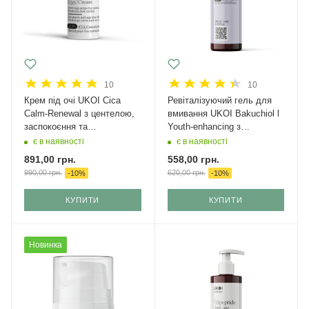
10
10
Крем під очі UKOI Cica
Ревіталізуючий гель для
Calm-Renewal з центелою,
вмивання UKOI Bakuchiol l
заспокоєння та
Youth-enhancing з
відновлення 30 мл
бакучіолом 200 мл
є в наявності
є в наявності
891,00
грн.
558,00
грн.
990,00
грн.
620,00
грн.
-
10
%
-
10
%
КУПИТИ
КУПИТИ
Новинка