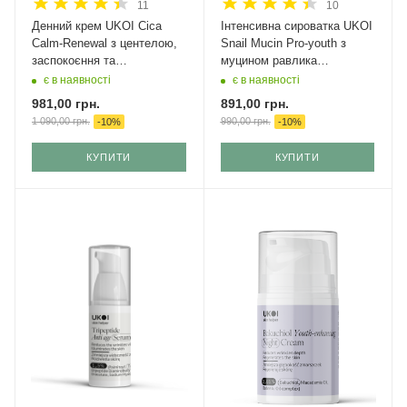
11
10
Денний крем UKOI Cica
Інтенсивна сироватка UKOI
Calm-Renewal з центелою,
Snail Mucin Pro-youth з
заспокоєння та
муцином равлика
відновлення 50 мл
омолоджуюча 30 мл
є в наявності
є в наявності
981,00
грн.
891,00
грн.
1 090,00
грн.
990,00
грн.
-
10
%
-
10
%
КУПИТИ
КУПИТИ