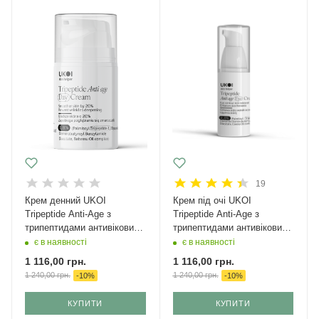
19
Крем денний UKOI
Крем під очі UKOI
Tripeptide Anti-Age з
Tripeptide Anti-Age з
трипептидами антивіковий
трипептидами антивіковий
50 мл
30 мл
є в наявності
є в наявності
1 116,00
грн.
1 116,00
грн.
1 240,00
грн.
1 240,00
грн.
-
10
%
-
10
%
КУПИТИ
КУПИТИ