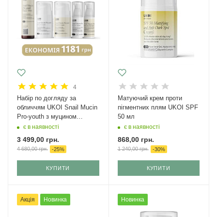
4
Набір по догляду за
Матуючий крем проти
обличчям UKOI Snail Mucin
пігментних плям UKOI SPF
Pro-youth з муцином
50 мл
равлика
є в наявності
є в наявності
3 499,00
грн.
868,00
грн.
4 680,00
грн.
1 240,00
грн.
-
25
%
-
30
%
КУПИТИ
КУПИТИ
Акція
Новинка
Новинка