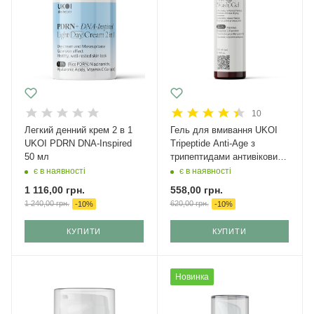
10
Легкий денний крем 2 в 1
Гель для вмивання UKOI
UKOI PDRN DNA-Inspired
Tripeptide Anti-Age з
50 мл
трипептидами антивіковий
200 мл
є в наявності
є в наявності
1 116,00
грн.
558,00
грн.
1 240,00
грн.
620,00
грн.
-
10
%
-
10
%
КУПИТИ
КУПИТИ
Новинка