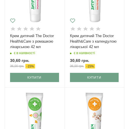
Крем дитячий The Doctor
Крем дитячий The Doctor
Health&Care з ромашкою
Health&Care з календулою
лікарською 42 мл
лікарської 42 мл
є в наявності
є в наявності
30,60
грн.
30,60
грн.
36,00
грн.
36,00
грн.
-
15
%
-
15
%
КУПИТИ
КУПИТИ