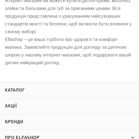
інтернет-магазині ви можете купити дитячі креми, молочко,
олійки та бальзами для губ за приємними цінами. Вся
продукція представлена з урахуванням найсуворіших
стандартів якості та безпеки, щоб ви могли бути впевнені у
своєму виборі.
Elfashop – це ваша турбота про здоров'я та комфорт
малюка. Замовляйте продукцію для догляду за дитячою
шкірою у нашому інтернет-магазині, щоб подарувати вашій
дитині найкращий догляд.
КАТАЛОГ
АКЦІЇ
БРЕНДИ
ПРО ELFASHOP