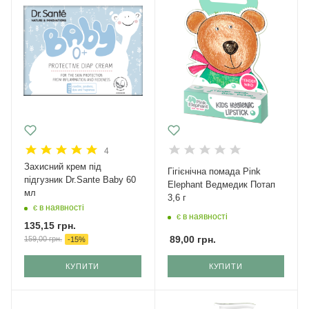
4
Захисний крем під
Гігієнічна помада Pink
підгузник Dr.Sante Baby 60
Elephant Ведмедик Потап
мл
3,6 г
є в наявності
є в наявності
135,15
грн.
89,00
грн.
159,00
грн.
-
15
%
КУПИТИ
КУПИТИ