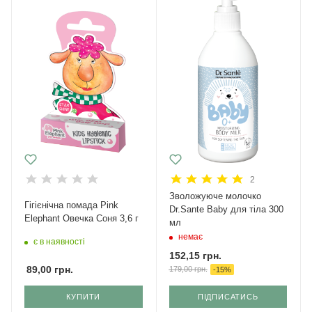
2
Зволожуюче молочко
Гігієнічна помада Pink
Dr.Sante Baby для тіла 300
Elephant Овечка Соня 3,6 г
мл
немає
є в наявності
152,15
грн.
89,00
грн.
179,00
грн.
-
15
%
КУПИТИ
ПІДПИСАТИСЬ