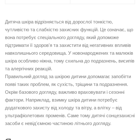
Дитяча шкіра відрізняється від дорослої тонкістю,
чутливістю та слабкістю захисних функцій. Це означає, що
вона потребує спеціального догляду, який допоможе
підтримати її здоров'я та захистити від негативних впливів
навколишнього середовища. У новонароджених та малюків
шкіра особливо ніжна, тому схильна до подразнень, висипів
та алергічних реакцій.
Правильний догляд за шкірою дитини допомагає запобігти
появі таких проблем, як сухість, тріщини та подразнення.
Окрім базового догляду, важливо враховувати і сезонні
фактори. Наприклад, взимку шкіра дитини потребує
додаткового захисту від холоду та вітру, а влітку – від
ультрафіолетових променів. Саме тому
дитячі сонцезахисні
засоби
є невід'ємною частиною літнього догляду.