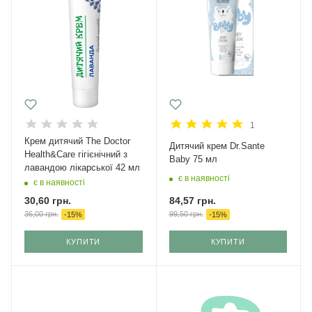
1
Крем дитячий The Doctor
Дитячий крем Dr.Sante
Health&Care гігієнічний з
Baby 75 мл
лавандою лікарської 42 мл
є в наявності
є в наявності
84,57
грн.
30,60
грн.
99,50
грн.
36,00
грн.
-
15
%
-
15
%
КУПИТИ
КУПИТИ