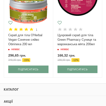
1
Скраб для тіла O'Herbal
Цукровий скраб для тіла
Vegan Сонячне сяйво
Green Pharmacy Суниця та
Обліпиха 200 мл
марокканська м҆ята 200мл
немає
немає
296,65
грн.
166,32
грн.
349,00
грн.
189,00
грн.
-
15
%
-
12
%
ПІДПИСАТИСЬ
ПІДПИСАТИСЬ
КАТАЛОГ
АКЦІЇ