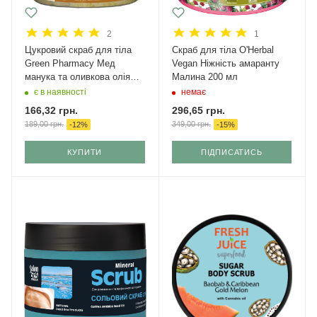
2
1
Цукровий скраб для тіла
Скраб для тіла O'Herbal
Green Pharmacy Мед
Vegan Ніжність амаранту
манука та оливкова олія
Малина 200 мл
200 мл
є в наявності
немає
166,32
грн.
296,65
грн.
189,00
грн.
349,00
грн.
-
12
%
-
15
%
КУПИТИ
ПІДПИСАТИСЬ