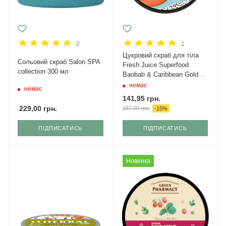
2
1
Цукровий скраб для тіла
Сольовий скраб Salon SPA
Fresh Juice Superfood
collection 300 мл
Baobab & Caribbean Gold
Melon 225 мл
немає
немає
141,95
грн.
229,00
грн.
167,00
грн.
-
15
%
ПІДПИСАТИСЬ
ПІДПИСАТИСЬ
Новинка