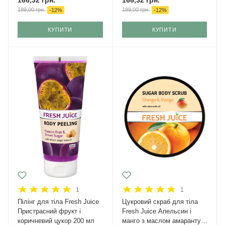
189,00
грн.
189,00
грн.
-
12
%
-
12
%
КУПИТИ
КУПИТИ
1
1
Пілінг для тіла Fresh Juice
Цукровий скраб для тіла
Пристрасний фрукт і
Fresh Juice Апельсин і
коричневий цукор 200 мл
манго з маслом амаранту