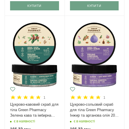
КУПИТИ
КУПИТИ
1
1
Цукрово-кавовий скраб для
Цукрово-сольовий скраб
тіла Green Pharmacy
для тіла Green Pharmacy
Зелена кава та імбирна
Інжир та арганова олія 200
олія 200 мл
мл
є в наявності
є в наявності
166,32
грн.
166,32
грн.