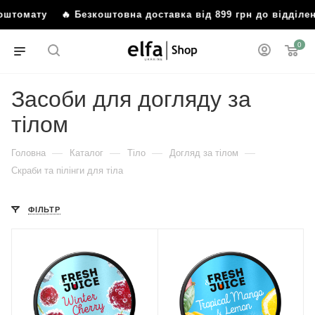
томату
🔥 Безкоштовна доставка від 899 грн до відділенн
0
Засоби для догляду за
тілом
—
—
—
—
Головна
Каталог
Тіло
Догляд за тілом
Скраби та пілінги для тіла
ФІЛЬТР