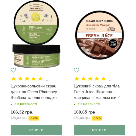
1
1
Цукрово-сольовий скраб
Цукровий скраб для тіла
для тіла Green Pharmacy
Fresh Juice Шоколад і
Вербена та олія солодкого
марципан з маслом ши 225
лимону 200 мл
мл
є в наявності
є в наявності
166,32
грн.
160,65
грн.
189,00
грн.
189,00
грн.
-
12
%
-
15
%
КУПИТИ
КУПИТИ