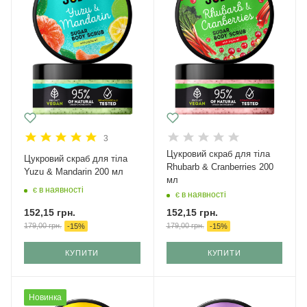
3
Цукровий скраб для тіла
Цукровий скраб для тіла
Rhubarb & Cranberries 200
Yuzu & Mandarin 200 мл
мл
є в наявності
є в наявності
152,15
грн.
152,15
грн.
179,00
грн.
179,00
грн.
-
15
%
-
15
%
КУПИТИ
КУПИТИ
Новинка