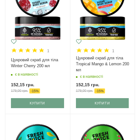
1
1
Цукровий скраб для тіла
Цукровий скраб для тіла
Tropical Mango & Lemon 200
Winter Cherry 200 мл
мл
є в наявності
є в наявності
152,15
грн.
152,15
грн.
179,00
грн.
179,00
грн.
-
15
%
-
15
%
КУПИТИ
КУПИТИ