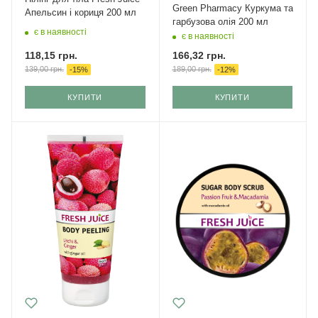
Green Pharmacy Куркума та
Апельсин і кориця 200 мл
гарбузова олія 200 мл
є в наявності
є в наявності
118,15
грн.
166,32
грн.
139,00
грн.
189,00
грн.
-
15
%
-
12
%
КУПИТИ
КУПИТИ