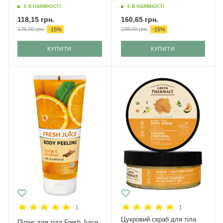
225 мл
є в наявності
є в наявності
118,15
грн.
160,65
грн.
139,00
грн.
189,00
грн.
-
15
%
-
15
%
КУПИТИ
КУПИТИ
1
1
Цукровий скраб для тіла
Пілінг для тіла Fresh Juice