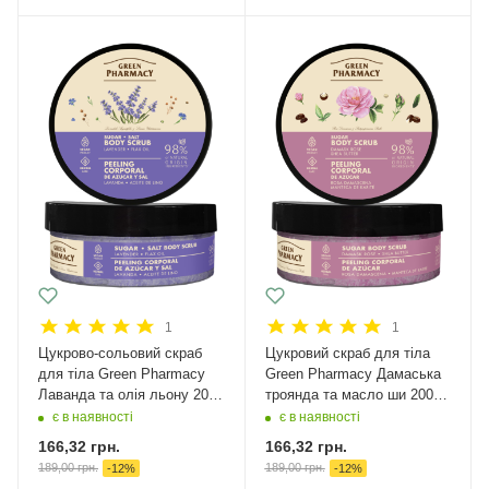
1
1
Цукрово-сольовий скраб
Цукровий скраб для тіла
для тіла Green Pharmacy
Green Pharmacy Дамаська
Лаванда та олія льону 200
троянда та масло ши 200
мл
мл
є в наявності
є в наявності
166,32
грн.
166,32
грн.
189,00
грн.
189,00
грн.
-
12
%
-
12
%