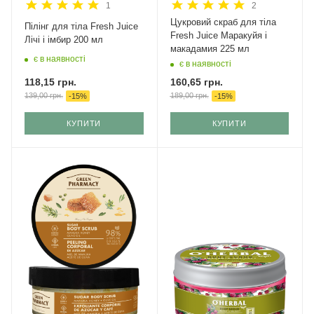
1
2
Цукровий скраб для тіла
Пілінг для тіла Fresh Juice
Fresh Juice Маракуйя і
Лічі і імбир 200 мл
макадамия 225 мл
є в наявності
є в наявності
118,15
грн.
160,65
грн.
139,00
грн.
189,00
грн.
-
15
%
-
15
%
КУПИТИ
КУПИТИ