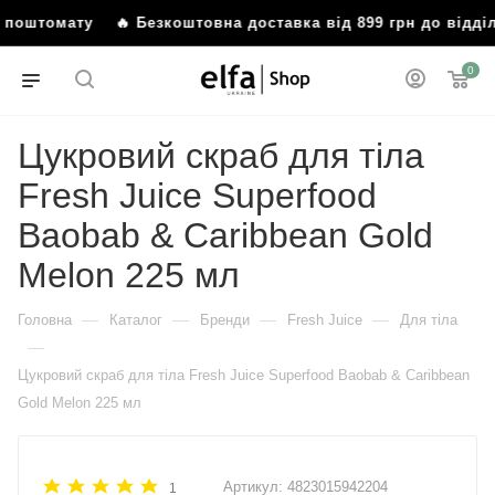
о поштомату
🔥 Безкоштовна доставка від 899 грн до відді
0
Цукровий скраб для тіла
Fresh Juice Superfood
Baobab & Caribbean Gold
Melon 225 мл
—
—
—
—
Головна
Каталог
Бренди
Fresh Juice
Для тіла
—
Цукровий скраб для тіла Fresh Juice Superfood Baobab & Caribbean
Gold Melon 225 мл
Артикул:
4823015942204
1