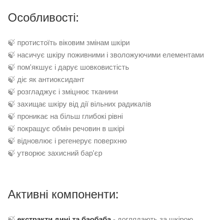
Особливості:
🍃 протистоїть віковим змінам шкіри
🍃 насичує шкіру поживними і зволожуючими елементами
🍃 пом'якшує і дарує шовковистість
🍃 діє як антиоксидант
🍃 розгладжує і зміцнює тканини
🍃 захищає шкіру від дії вільних радикалів
🍃 проникає на більш глибокі рівні
🍃 покращує обмін речовин в шкірі
🍃 відновлює і регенерує поверхню
🍃 утворює захисний бар'єр
Активні компоненти:
🍃
екстракти дині та баобаба
- доглядають за шкірою