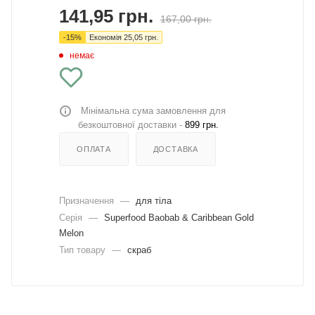
141,95
грн.
167,00
грн.
-
15
%
Економія
25,05
грн.
немає
Мінімальна сума замовлення для
безкоштовної доставки -
899 грн.
ОПЛАТА
ДОСТАВКА
Призначення
—
для тіла
Серія
—
Superfood Baobab & Caribbean Gold
Melon
Тип товару
—
скраб