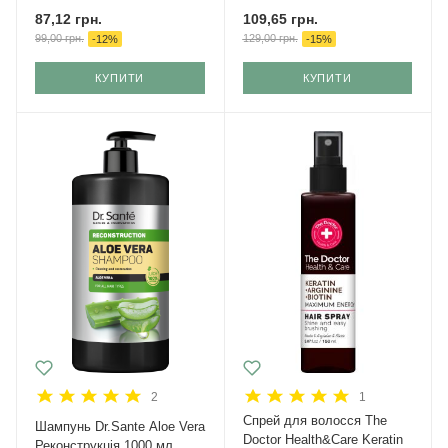
87,12
грн.
109,65
грн.
99,00
грн.
129,00
грн.
-
12
%
-
15
%
КУПИТИ
КУПИТИ
2
1
Спрей для волосся The
Шампунь Dr.Sante Aloe Vera
Doctor Health&Care Keratin
Реконструкція 1000 мл