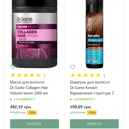
1
1
Маска для волосся
Шампунь для волосся
Dr.Sante Collagen Hair
Dr.Sante Keratin
Volume boost 1000 мл
Відновлення структури 250
мл
є в наявності
є в наявності
492,15
грн.
109,65
грн.
579,00
грн.
129,00
грн.
-
15
%
-
15
%
КУПИТИ
КУПИТИ