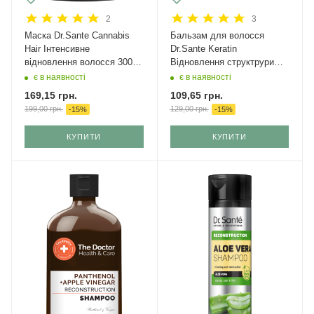
2
3
Маска Dr.Sante Cannabis
Бальзам для волосся
Hair Інтенсивне
Dr.Sante Keratin
відновлення волосся 300
Відновлення структрури
мл
200 мл
є в наявності
є в наявності
169,15
грн.
109,65
грн.
199,00
грн.
129,00
грн.
-
15
%
-
15
%
КУПИТИ
КУПИТИ