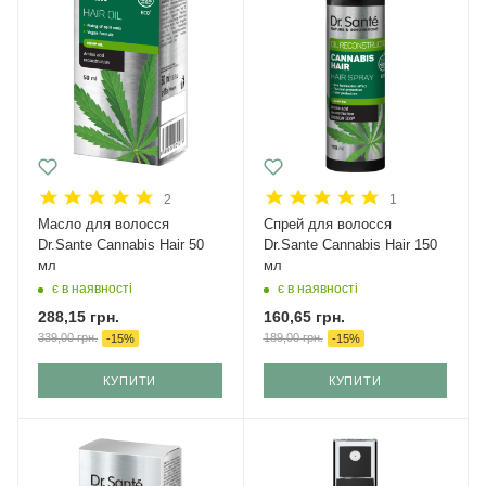
2
1
Масло для волосся
Спрей для волосся
Dr.Sante Cannabis Hair 50
Dr.Sante Cannabis Hair 150
мл
мл
є в наявності
є в наявності
288,15
грн.
160,65
грн.
339,00
грн.
189,00
грн.
-
15
%
-
15
%
КУПИТИ
КУПИТИ