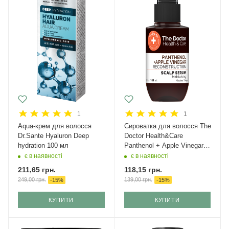
1
1
Aqua-крем для волосся
Сироватка для волосся The
Dr.Sante Hyaluron Deep
Doctor Health&Care
hydration 100 мл
Panthenol + Apple Vinegar
Реконструкція 89 мл
є в наявності
є в наявності
211,65
грн.
118,15
грн.
249,00
грн.
139,00
грн.
-
15
%
-
15
%
КУПИТИ
КУПИТИ