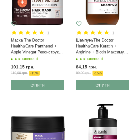
1
1
Маска The Doctor
ШампуньThe Doctor
Health&Care Panthenol +
Health&Care Keratin +
Apple Vinegar Реконструкція
Arginine + Biotin Максимум
295 мл
енергії 355 мл
є в наявності
є в наявності
101,15
грн.
84,15
грн.
119,00
грн.
99,00
грн.
-
15
%
-
15
%
КУПИТИ
КУПИТИ