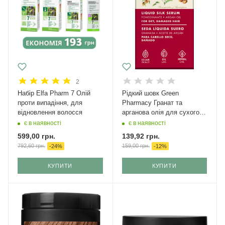
2
Набір Elfa Pharm 7 Олій
Рідкий шовк Green
проти випадіння, для
Pharmacy Гранат та
відновлення волосся
арганова олія для сухого,
пошкодженого волосся 30
є в наявності
є в наявності
мл
599,00
грн.
139,92
грн.
792,60
грн.
159,00
грн.
-
24
%
-
12
%
КУПИТИ
КУПИТИ