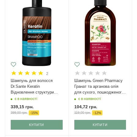
2
Шампунь для волосся
Шампунь Green Pharmacy
Dr.Sante Keratin
Гранат та арганова олія
Відновлення структури
для сухого, пошкодженого
1000мл
волосся 350 мл
є в наявності
є в наявності
339,15
грн.
104,72
грн.
399,00
грн.
119,00
грн.
-
15
%
-
12
%
КУПИТИ
КУПИТИ