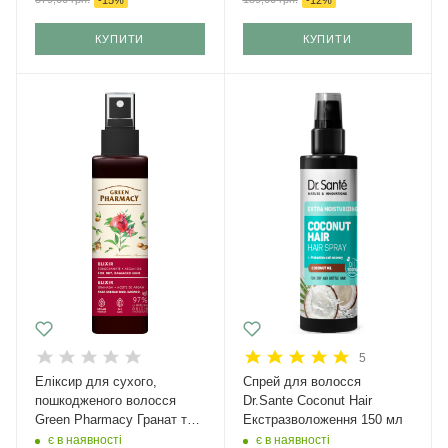
КУПИТИ
КУПИТИ
5
Еліксир для сухого,
Спрей для волосся
пошкодженого волосся
Dr.Sante Coconut Hair
Green Pharmacy Гранат та
Екстразволоження 150 мл
арганова олія 150 мл
є в наявності
є в наявності