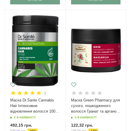
1
Маска Dr.Sante Cannabis
Маска Green Pharmacy для
Hair Інтенсивне
сухого, пошкодженого
відновлення волосся 1000
волосся Гранат та арганова
мл
олія 300 мл
є в наявності
є в наявності
492,15
грн.
122,32
грн.
579,00
грн.
139,00
грн.
-
15
%
-
12
%