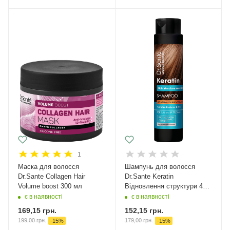
1
Маска для волосся
Шампунь для волосся
Dr.Sante Collagen Hair
Dr.Sante Keratin
Volume boost 300 мл
Відновлення структури 400
мл
є в наявності
є в наявності
169,15
грн.
152,15
грн.
199,00
грн.
179,00
грн.
-
15
%
-
15
%