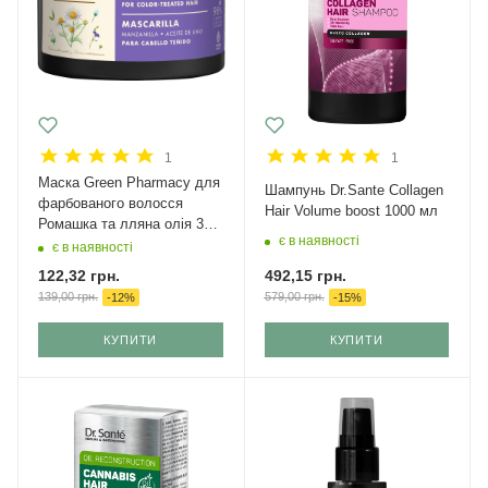
1
1
Маска Green Pharmacy для
Шампунь Dr.Sante Collagen
фарбованого волосся
Hair Volume boost 1000 мл
Ромашка та лляна олія 300
є в наявності
мл
є в наявності
492,15
грн.
122,32
грн.
579,00
грн.
139,00
грн.
-
15
%
-
12
%
КУПИТИ
КУПИТИ