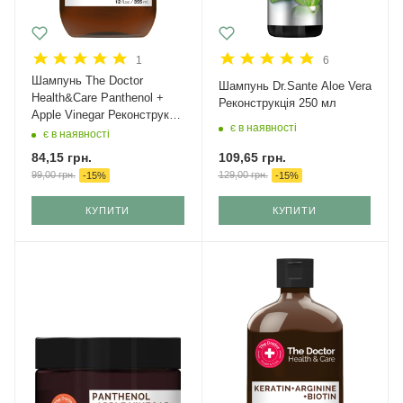
1
6
Шампунь The Doctor
Шампунь Dr.Sante Aloe Vera
Health&Care Panthenol +
Реконструкція 250 мл
Apple Vinegar Реконструкція
є в наявності
355 мл
є в наявності
109,65
грн.
84,15
грн.
129,00
грн.
99,00
грн.
-
15
%
-
15
%
КУПИТИ
КУПИТИ