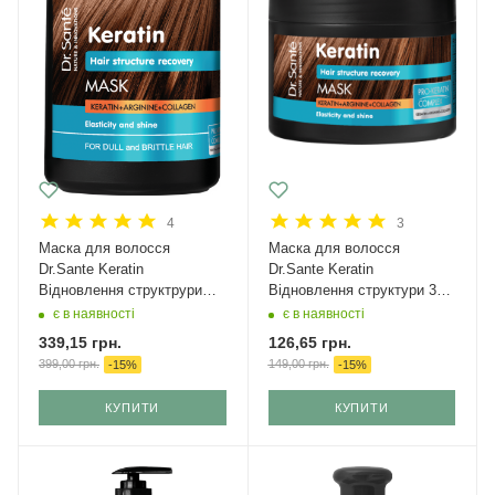
4
3
Маска для волосся
Маска для волосся
Dr.Sante Keratin
Dr.Sante Keratin
Відновлення структрури
Відновлення структури 300
1000 мл
мл
є в наявності
є в наявності
339,15
грн.
126,65
грн.
399,00
грн.
149,00
грн.
-
15
%
-
15
%
КУПИТИ
КУПИТИ