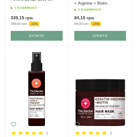
+ Arginine + Biotin
є в наявності
Максимум енергії 150 мл
є в наявності
339,15
грн.
84,15
грн.
399,00
грн.
99,00
грн.
-
15
%
-
15
%
КУПИТИ
КУПИТИ
1
2