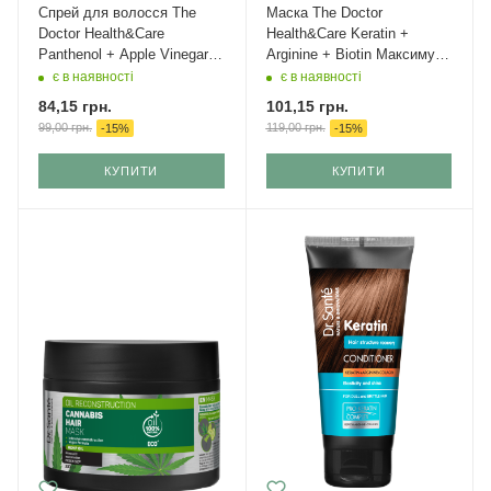
Спрей для волосся The
Маска The Doctor
Doctor Health&Care
Health&Care Keratin +
Panthenol + Apple Vinegar
Arginine + Biotin Максимум
Реконструкція 150 мл
енергії 295 мл
є в наявності
є в наявності
84,15
грн.
101,15
грн.
99,00
грн.
119,00
грн.
-
15
%
-
15
%
КУПИТИ
КУПИТИ