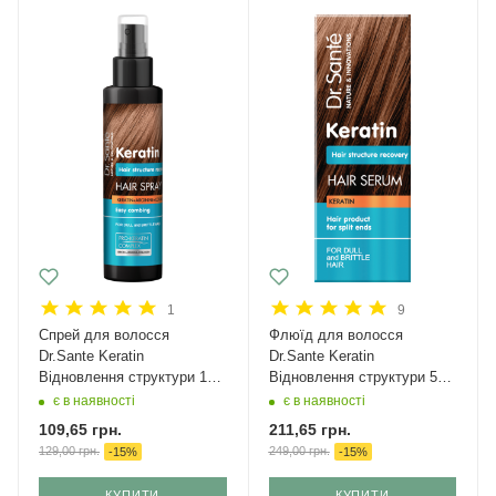
1
9
Спрей для волосся
Флюїд для волосся
Dr.Sante Keratin
Dr.Sante Keratin
Відновлення структури 150
Відновлення структури 50
мл
мл
є в наявності
є в наявності
109,65
грн.
211,65
грн.
129,00
грн.
249,00
грн.
-
15
%
-
15
%
КУПИТИ
КУПИТИ