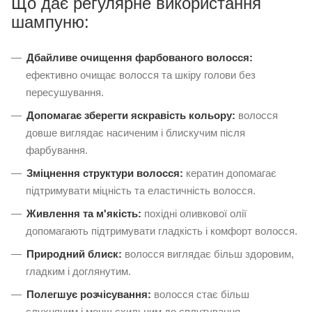
Що дає регулярне використання
шампуню:
Дбайливе очищення фарбованого волосся:
ефективно очищає волосся та шкіру голови без
пересушування.
Допомагає зберегти яскравість кольору:
волосся
довше виглядає насиченим і блискучим після
фарбування.
Зміцнення структури волосся:
кератин допомагає
підтримувати міцність та еластичність волосся.
Живлення та м'якість:
похідні оливкової олії
допомагають підтримувати гладкість і комфорт волосся.
Природний блиск:
волосся виглядає більш здоровим,
гладким і доглянутим.
Полегшує розчісування:
волосся стає більш
слухняним і менш схильним до сплутування.