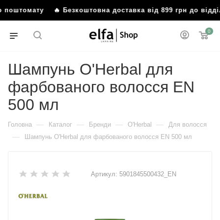
або поштомату
🔥 Безкоштовна доставка від 899 грн до від
0
Шампунь O'Herbal для
фарбованого волосся EN
500 мл
—
—
—
—
Головна
Каталог
Бренди
O'Herbal
Для волосся
—
Шампунь O'Herbal для фарбованого волосся EN 500 мл
Артикул:
5901845500432_EN