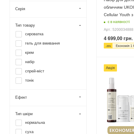
обличчям UKO
Серія
Cellular Youth 
є в наявності
Тип товару
Арт.: 5200034888
сироватка
4 699,00
грн.
гель для вмивання
Економія
1 
-
26
%
крем
набір
Акція
спрей-міст
тонік
Ефект
Тип шкіри
нормальна
суха