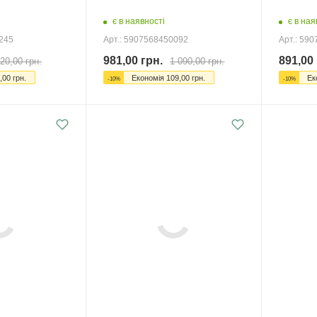
є в наявності
є в ная
0245
Арт.: 5907568450092
Арт.: 59
981,00
грн.
891,00
20,00
грн.
1 090,00
грн.
,00
грн.
Економія
109,00
грн.
Ек
-
10
%
-
10
%