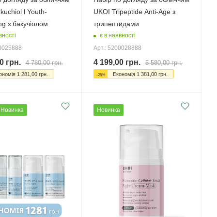
uchiol l Youth-
UKOI Tripeptide Anti-Age з
ng з бакучіолом
трипептидами
вності
є в наявності
00025888
Арт.: 5200028888
0
грн.
4 199,00
грн.
4 780,00
грн.
5 580,00
грн.
ономія
1 281,00
грн.
Економія
1 381,00
грн.
-
25
%
Новинка
Новинка