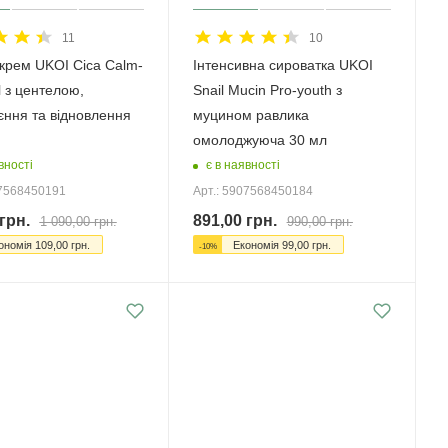
11
10
крем UKOI Cica Calm-
Інтенсивна сироватка UKOI
 з центелою,
Snail Mucin Pro-youth з
єння та відновлення
муцином равлика
омолоджуюча 30 мл
вності
є в наявності
07568450191
Арт.: 5907568450184
грн.
891,00
грн.
1 090,00
грн.
990,00
грн.
ономія
109,00
грн.
Економія
99,00
грн.
-
10
%