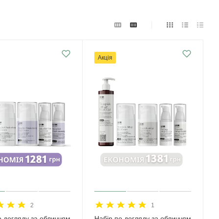
Акція
2
1
о догляду за обличчям
Набір по догляду за обличчям