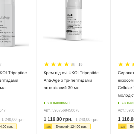
19
OI Tripeptide
Крем під очі UKOI Tripeptide
Сироват
пептидами
Anti-Age з трипептидами
екзосо
 мл
антивіковий 30 мл
Cellular
молодіс
є в наявності
є в ная
0047
Арт.: 5907568450078
Арт.: 59
1 116,00
грн.
1 116,0
1 240,00
грн.
1 240,00
грн.
4,00
грн.
Економія
124,00
грн.
Ек
-
10
%
-
10
%