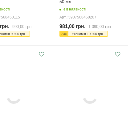
50 мл
вності
є в наявності
07568450115
Арт.: 5907568450207
грн.
981,00
грн.
990,00
грн.
1 090,00
грн.
ономія
99,00
грн.
Економія
109,00
грн.
-
10
%