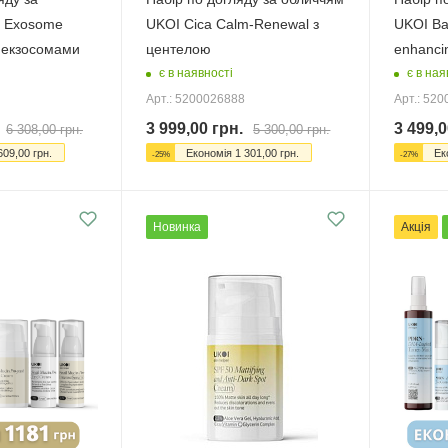
I Exosome
UKOI Cica Calm-Renewal з
UKOI Bak
з екзосомами
центелою
enhanci
є в наявності
є в ная
Арт.: 5200026888
Арт.: 52
3 999,00
грн.
3 499,0
6 308,00
грн.
5 300,00
грн.
609,00
грн.
Економія
1 301,00
грн.
Ек
-
25
%
-
27
%
Новинка
Акція