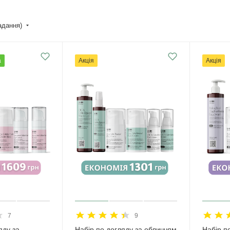
падання)
а
Акція
Акція
7
9
яду за
Набір по догляду за обличчям
Набір п