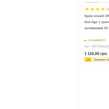
Крем нічний UK
Anti-Age з три
антивіковий 50
є в наявності
Арт.: 590756845
1 116,00
грн.
Економія
12
-
10
%