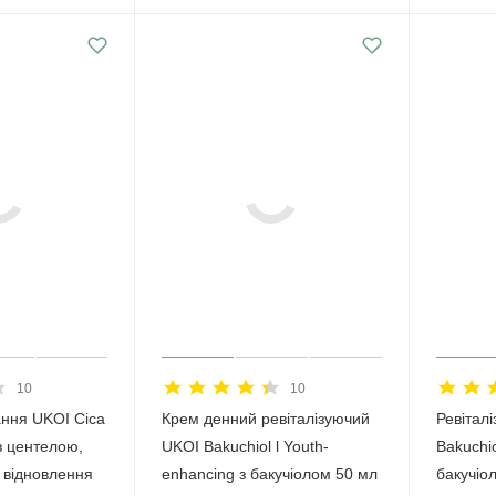
10
10
ання UKOI Cica
Крем денний ревіталізуючий
Ревітал
з центелою,
UKOI Bakuchiol l Youth-
Bakuchio
 відновлення
enhancing з бакучіолом 50 мл
бакучіо