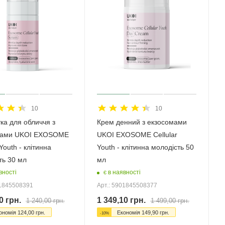
10
10
ка для обличчя з
Крем денний з екзосомами
мами UKOI EXOSOME
UKOI EXOSOME Cellular
 Youth - клітинна
Youth - клітинна молодість 50
ть 30 мл
мл
вності
є в наявності
01845508391
Арт.: 5901845508377
0
грн.
1 349,10
грн.
1 240,00
грн.
1 499,00
грн.
ономія
124,00
грн.
Економія
149,90
грн.
-
10
%