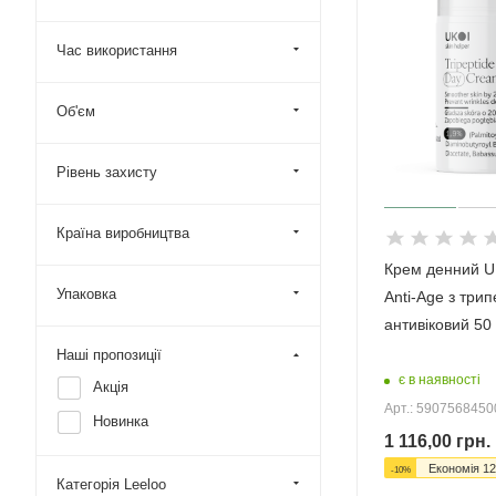
Час використання
Об'єм
Рівень захисту
Країна виробництва
Крем денний UK
Упаковка
Anti-Age з три
антивіковий 50
Наші пропозиції
є в наявності
Акція
Арт.: 590756845
Новинка
1 116,00
грн.
Економія
12
-
10
%
Категорія Leeloo