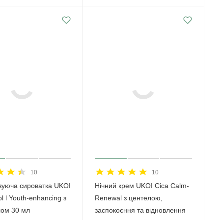
10
10
ізуюча сироватка UKOI
Нічний крем UKOI Cica Calm-
l l Youth-enhancing з
Renewal з центелою,
лом 30 мл
заспокоєння та відновлення