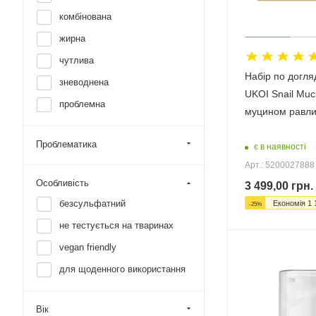
комбінована
жирна
чутлива
Набір по догля
зневоднена
UKOI Snail Muci
проблемна
муцином равли
Проблематика
є в наявності
Арт.: 5200027888
Особливість
3 499,00
грн.
безсульфатний
Економія
1 
-
25
%
не тестується на тваринах
vegan friendly
для щоденного використання
Вік