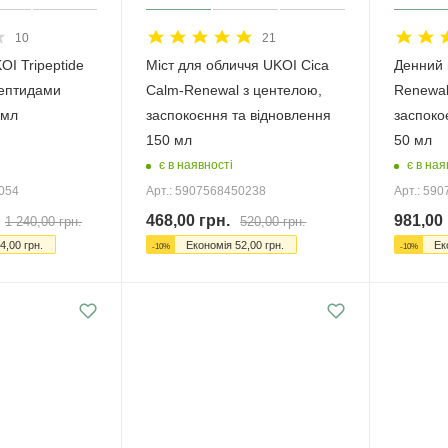
10
21
OI Tripeptide
Міст для обличчя UKOI Cica
Денний 
пептидами
Calm-Renewal з центелою,
Renewal
 мл
заспокоєння та відновлення
заспоко
150 мл
50 мл
є в наявності
є в ная
0054
Арт.: 5907568450238
Арт.: 59
468,00
грн.
981,00
1 240,00
грн.
520,00
грн.
4,00
грн.
Економія
52,00
грн.
Ек
-
10
%
-
10
%