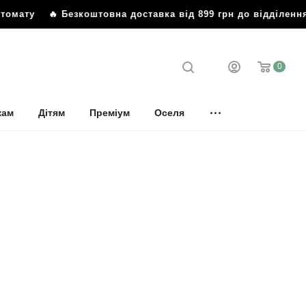
у
🔥 Безкоштовна доставка від 899 грн до відділення або 
0
кам
Дітям
Преміум
Оселя