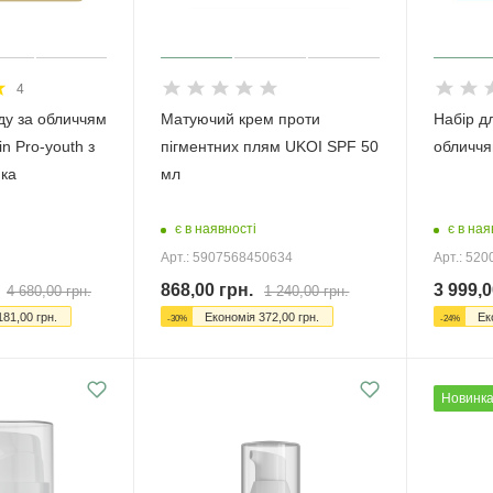
4
ду за обличчям
Матуючий крем проти
Набір д
n Pro-youth з
пігментних плям UKOI SPF 50
обличч
ка
мл
є в наявності
є в ная
Арт.: 5907568450634
Арт.: 52
868,00
грн.
3 999,0
4 680,00
грн.
1 240,00
грн.
181,00
грн.
Економія
372,00
грн.
Ек
-
30
%
-
24
%
Новинк