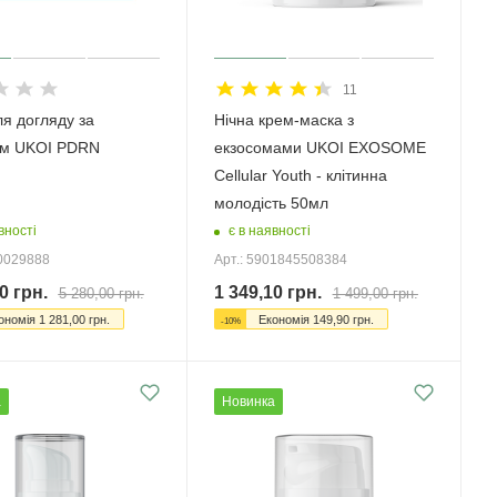
11
ля догляду за
Нічна крем-маска з
ям UKOI PDRN
екзосомами UKOI EXOSOME
Cellular Youth - клітинна
молодість 50мл
вності
є в наявності
00029888
Арт.: 5901845508384
0
грн.
1 349,10
грн.
5 280,00
грн.
1 499,00
грн.
ономія
1 281,00
грн.
Економія
149,90
грн.
-
10
%
а
Новинка