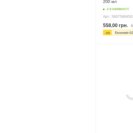
200 мл
є в наявності
Арт.: 590756845
558,00
грн.
6
Економія
62
-
10
%