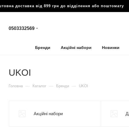
оставка від 899 грн до відділення або поштомату
🔥 Безко
0503332569
Бренди
Акційні набори
Новинки
UKOI
—
—
—
Головна
Каталог
Бренди
UKOI
Акційні набори
Д