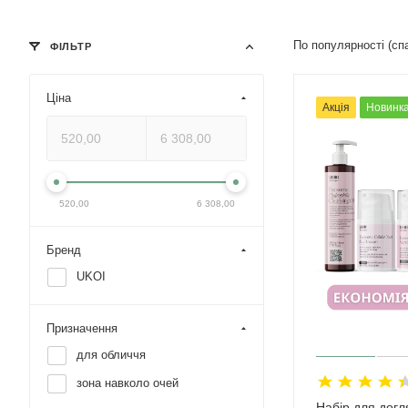
По популярності (с
ФІЛЬТР
Ціна
Акція
Новинк
520,00
6 308,00
Бренд
UKOI
Призначення
для обличчя
зона навколо очей
Набір для догл