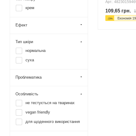
Арт.: 482301594
крем
109,65
грн.
1
Економія
19
-
15
%
Ефект
Тип шкіри
нормальна
суха
Проблематика
Особливість
не тестується на тваринах
vegan friendly
для щоденного використання