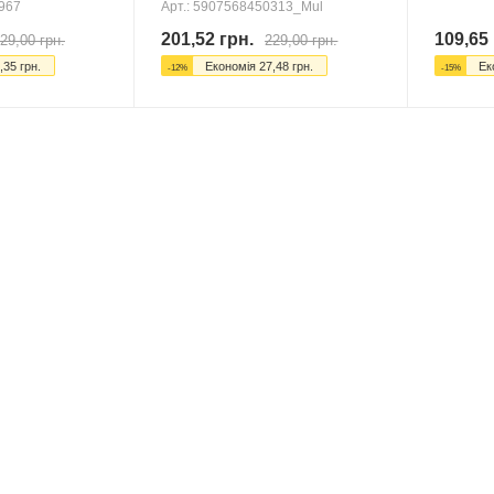
6967
Арт.: 5907568450313_Mul
201,52
грн.
109,65
29,00
грн.
229,00
грн.
,35
грн.
Економія
27,48
грн.
Ек
-
12
%
-
15
%