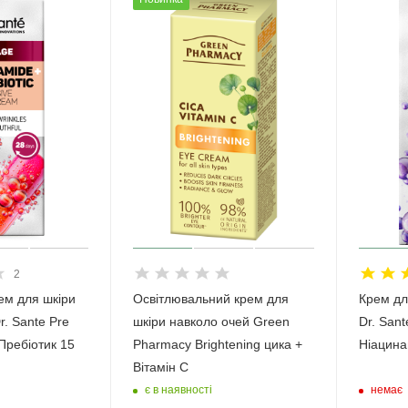
2
ем для шкіри
Освітлювальний крем для
Крем дл
r. Sante Pre
шкіри навколо очей Green
Dr. Sant
Пребіотик 15
Pharmacy Brightening цика +
Ніацина
Вітамін С
є в наявності
немає