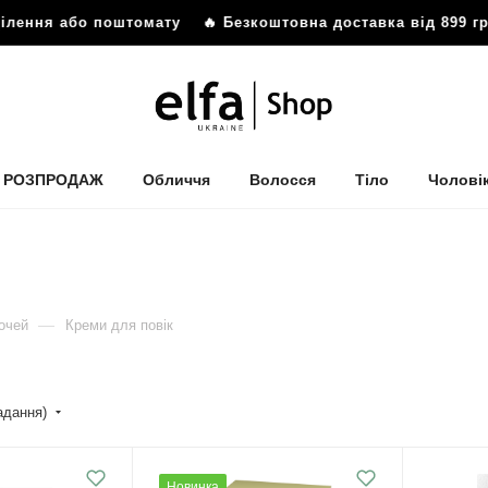
ення або поштомату
🔥 Безкоштовна доставка від 899 грн 
РОЗПРОДАЖ
Обличчя
Волосся
Тіло
Чолові
—
очей
Креми для повік
падання)
Новинка