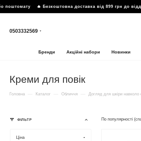
 поштомату
🔥 Безкоштовна доставка від 899 грн до відділ
0503332569
Бренди
Акційні набори
Новинки
Креми для повік
—
—
—
Головна
Каталог
Обличчя
Догляд для шкіри навколо 
По популярності (с
ФІЛЬТР
Ціна