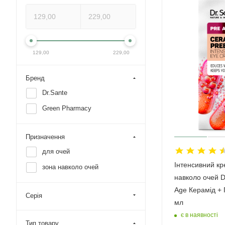
129,00
229,00
Бренд
Dr.Sante
Green Pharmacy
Призначення
для очей
Інтенсивний кр
зона навколо очей
навколо очей D
Age Керамід + 
Серія
мл
є в наявності
Тип товару