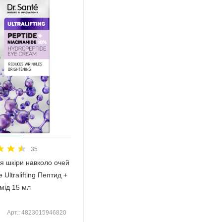
35
я шкіри навколо очей
e Ultralifting Пептид +
мід 15 мл
Арт.: 4823015946820