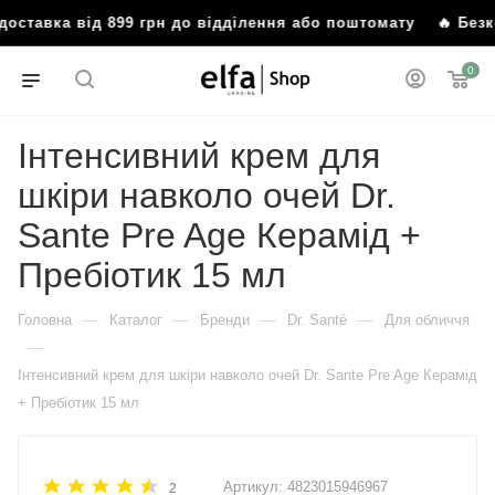
ставка від 899 грн до відділення або поштомату
🔥 Безко
0
Інтенсивний крем для
шкіри навколо очей Dr.
Sante Pre Age Керамід +
Пребіотик 15 мл
—
—
—
—
Головна
Каталог
Бренди
Dr. Santé
Для обличчя
—
Інтенсивний крем для шкіри навколо очей Dr. Sante Pre Age Керамід
+ Пребіотик 15 мл
Артикул:
4823015946967
2