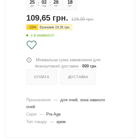
25
02
28
05
18
дн
год
хв
сек
шт
109,65
грн.
129,00
грн.
-
15
%
Економія
19,35
грн.
є в наявності
Мінімальна сума замовлення для
безкоштовної доставки -
899 грн.
ОПЛАТА
ДОСТАВКА
Призначення
—
для очей, зона навколо
очей
Серія
—
Pre Age
Тип товару
—
крем