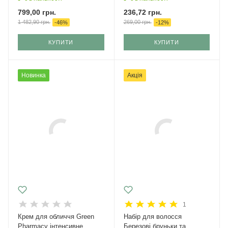
799,00
грн.
236,72
грн.
1 482,90
грн.
269,00
грн.
-
46
%
-
12
%
КУПИТИ
КУПИТИ
Новинка
Акція
1
Крем для обличчя Green
Набір для волосся
Pharmacy інтенсивне
Березові бруньки та