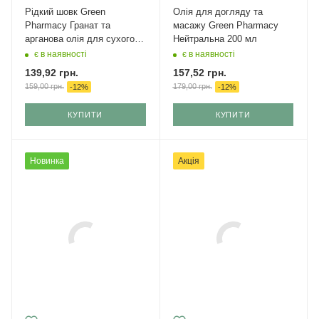
Рідкий шовк Green
Олія для догляду та
Pharmacy Гранат та
масажу Green Pharmacy
арганова олія для сухого,
Нейтральна 200 мл
пошкодженого волосся 30
є в наявності
є в наявності
мл
139,92
грн.
157,52
грн.
159,00
грн.
179,00
грн.
-
12
%
-
12
%
КУПИТИ
КУПИТИ
Новинка
Акція