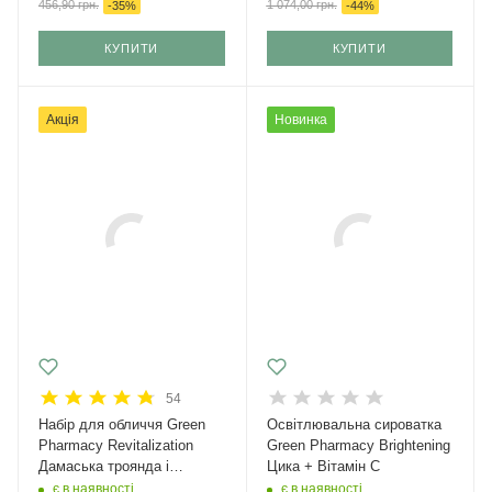
1 074,00
грн.
456,90
грн.
-
44
%
-
35
%
КУПИТИ
КУПИТИ
Акція
Новинка
54
Набір для обличчя Green
Освітлювальна сироватка
Рharmacy Revitalization
Green Pharmacy Brightening
Дамаська троянда і
Цика + Вітамін С
кераміди + крем з SPF 50
є в наявності
є в наявності