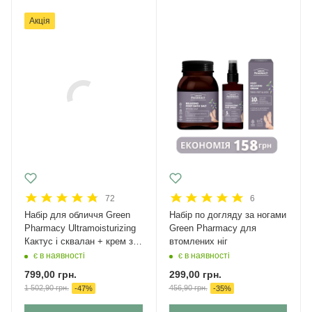
Акція
72
6
Набір для обличчя Green
Набір по догляду за ногами
Рharmacy Ultramoisturizing
Green Pharmacy для
Кактус і сквалан + крем з
втомлених ніг
SPF 50
є в наявності
є в наявності
799,00
грн.
299,00
грн.
1 502,90
грн.
456,90
грн.
-
47
%
-
35
%