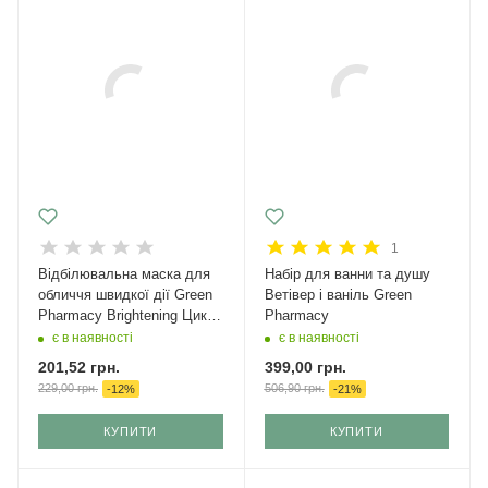
1
Відбілювальна маска для
Набір для ванни та душу
обличчя швидкої дії Green
Ветівер і ваніль Green
Pharmacy Brightening Цика і
Pharmacy
Вітамін С 50 мл
є в наявності
є в наявності
201,52
грн.
399,00
грн.
229,00
грн.
506,90
грн.
-
12
%
-
21
%
КУПИТИ
КУПИТИ