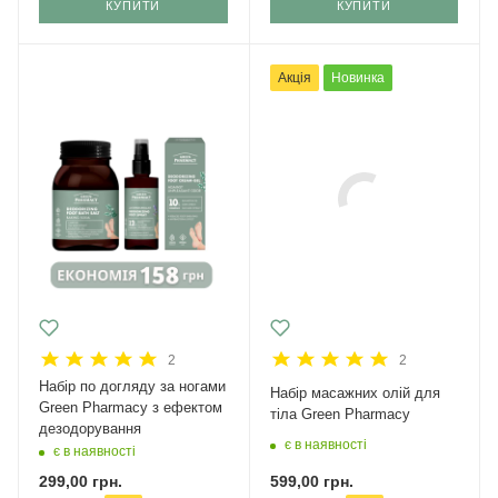
КУПИТИ
КУПИТИ
Акція
Новинка
2
2
Набір по догляду за ногами
Набір масажних олій для
Green Pharmacy з ефектом
тіла Green Pharmacy
дезодорування
є в наявності
є в наявності
599,00
грн.
299,00
грн.