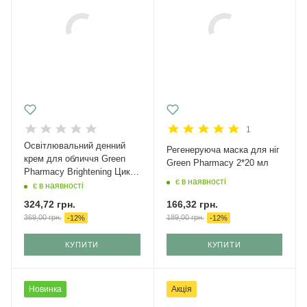
1
Освітлювальний денний
Регенеруюча маска для ніг
крем для обличчя Green
Green Рharmacy 2*20 мл
Pharmacy Brightening Цика
є в наявності
+ Вітамін С SPF 50+
є в наявності
166,32
грн.
324,72
грн.
189,00
грн.
369,00
грн.
-
12
%
-
12
%
КУПИТИ
КУПИТИ
Новинка
Акція