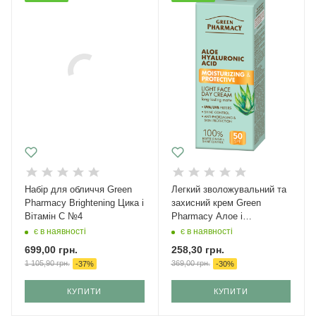
Набір для обличчя Green
Легкий зволожувальний та
Рharmacy Brightening Цика і
захисний крем Green
Вітамін С №4
Pharmacy Алое і
Гіалуронова кислота SPF
є в наявності
є в наявності
50 50мл
699,00
грн.
258,30
грн.
1 105,90
грн.
369,00
грн.
-
37
%
-
30
%
КУПИТИ
КУПИТИ