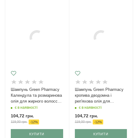
Шампунь Green Pharmacy
Шампунь Green Pharmacy
Календула та розмаринова
кропива дводомна і
олія для жирного волосся
реп'яхова олія для
350 мл
нормального волосся 350
є в наявності
є в наявності
мл
104,72
грн.
104,72
грн.
119,00
грн.
119,00
грн.
-
12
%
-
12
%
КУПИТИ
КУПИТИ