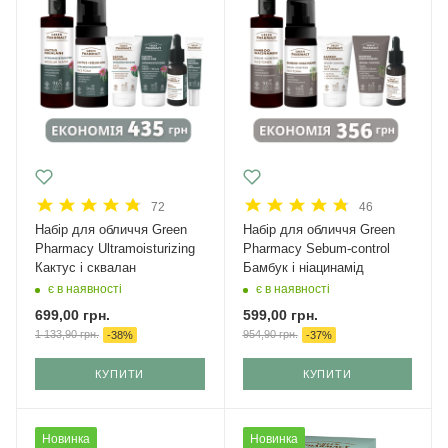
72
46
Набір для обличчя Green
Набір для обличчя Green
Рharmacy Ultramoisturizing
Рharmacy Sebum-control
Кактус і сквалан
Бамбук і ніацинамід
є в наявності
є в наявності
699,00
грн.
599,00
грн.
1 133,90
грн.
954,90
грн.
-
38
%
-
37
%
КУПИТИ
КУПИТИ
Новинка
Новинка