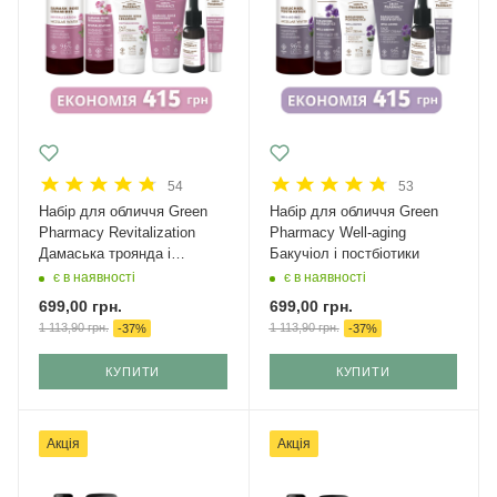
54
53
Набір для обличчя Green
Набір для обличчя Green
Рharmacy Revitalization
Рharmacy Well-aging
Дамаська троянда і
Бакучіол і постбіотики
кераміди
є в наявності
є в наявності
699,00
грн.
699,00
грн.
1 113,90
грн.
1 113,90
грн.
-
37
%
-
37
%
КУПИТИ
КУПИТИ
Акція
Акція