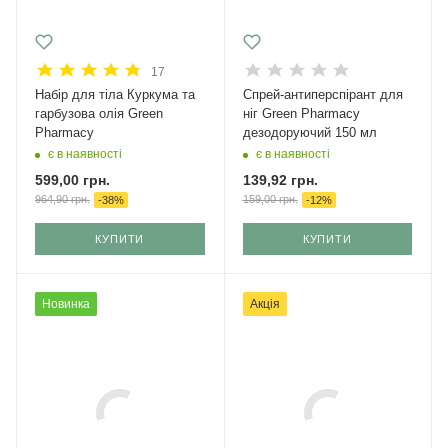
17
Набір для тіла Куркума та
Спрей-антиперспірант для
гарбузова олія Green
ніг Green Рharmacy
Pharmacy
дезодоруючий 150 мл
є в наявності
є в наявності
599,00
грн.
139,92
грн.
964,90
грн.
159,00
грн.
-
38
%
-
12
%
КУПИТИ
КУПИТИ
Новинка
Акція