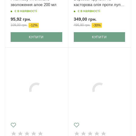
зволоження алое 200 мл
касторова олія проти лупи
Green Pharmacy
є в наявності
є в наявності
95,92
грн.
349,00
грн.
109,00
грн.
495,90
грн.
-
12
%
-
30
%
КУПИТИ
КУПИТИ