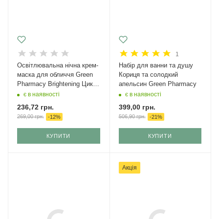
1
Освітлювальна нічна крем-
Набір для ванни та душу
маска для обличчя Green
Кориця та солодкий
Pharmacy Brightening Цика
апельсин Green Pharmacy
+ Вітамін С
є в наявності
є в наявності
236,72
грн.
399,00
грн.
269,00
грн.
506,90
грн.
-
12
%
-
21
%
КУПИТИ
КУПИТИ
Акція