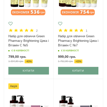
2
1
Набір для обличчя Green
Набір для обличчя Green
Рharmacy Brightening Цика і
Рharmacy Brightening Цика і
Вітамін С №5
Вітамін С №7
є в наявності
є в наявності
799,00
грн.
999,00
грн.
1 334,90
грн.
1 752,90
грн.
-
40
%
-
43
%
КУПИТИ
КУПИТИ
Акція