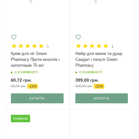
1
1
Крем для ніг Green
Набір для ванни та душу
Pharmacy Проти мозолів і
Сандал і пачулі Green
натоптишів 75 мл
Pharmacy
є в наявності
є в наявності
60,72
грн.
399,00
грн.
69,00
грн.
506,90
грн.
-
12
%
-
21
%
КУПИТИ
КУПИТИ
Новинка