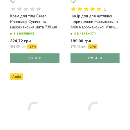
1
Крем для тіла Green
Набір для для чутливої
Pharmacy Суниця та
шкіри голови Женьшень та
марокканська м҆ята 739 мл
олія марроканської м'яти
Green Pharmacy
є в наявності
є в наявності
324,72
грн.
199,00
грн.
369,00
грн.
278,40
грн.
-
12
%
-
29
%
КУПИТИ
КУПИТИ
Акція