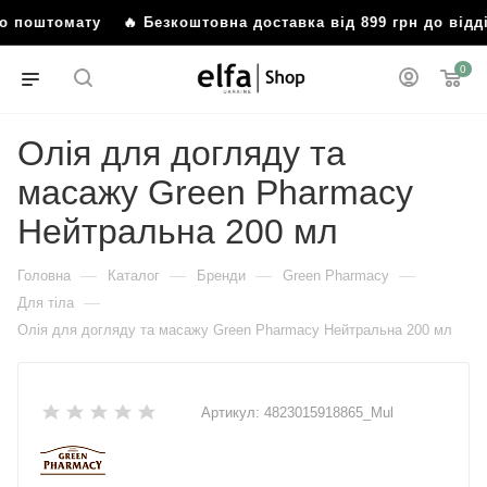
або поштомату
🔥 Безкоштовна доставка від 899 грн до від
0
Олія для догляду та
масажу Green Pharmacy
Нейтральна 200 мл
—
—
—
—
Головна
Каталог
Бренди
Green Pharmacy
—
Для тіла
Олія для догляду та масажу Green Pharmacy Нейтральна 200 мл
Артикул:
4823015918865_Mul