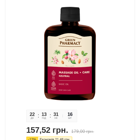
22
13
31
47
16
дн
год
хв
сек
шт
157,52
грн.
179,00
грн.
-
12
%
Економія
21,48
грн.