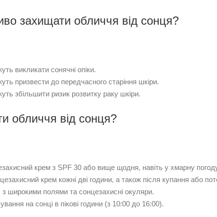
во захищати обличчя від сонця?
уть викликати сонячні опіки.
уть призвести до передчасного старіння шкіри.
уть збільшити ризик розвитку раку шкіри.
ти обличчя від сонця?
захисний крем з SPF 30 або вище щодня, навіть у хмарну погоду
езахисний крем кожні дві години, а також після купання або пот
 з широкими полями та сонцезахисні окуляри.
вання на сонці в пікові години (з 10:00 до 16:00).