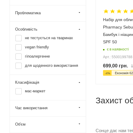
Проблематика
Набір для обл
Рharmacy Sebu
Особливість
Бамбук і ніаци
не тестується на тваринах
SPF 50
vegan friendly
є в наявності
гіпоалергенне
Арт.: 5500199788
699,00
грн.
для щоденного використання
1
Економія
62
-
47
%
Класифікація
мас-маркет
Захист об
Час використання
Об'єм
Сонце дає нам теп