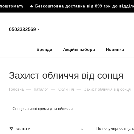
штомату
🔥 Безкоштовна доставка від 899 грн до відділен
0503332569
Бренди
Акційні набори
Новинки
Захист обличчя від сонця
—
—
—
Головна
Каталог
Обличчя
Захист обличчя від сонця
Сонцезахисні креми для обличчя
По популярності (с
ФІЛЬТР