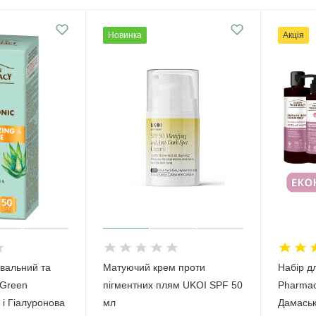
Новинка
Акція
вальний та
Матуючий крем проти
Набір д
 Green
пігментних плям UKOI SPF 50
Рharmacy
і Гіалуронова
мл
Дамаськ