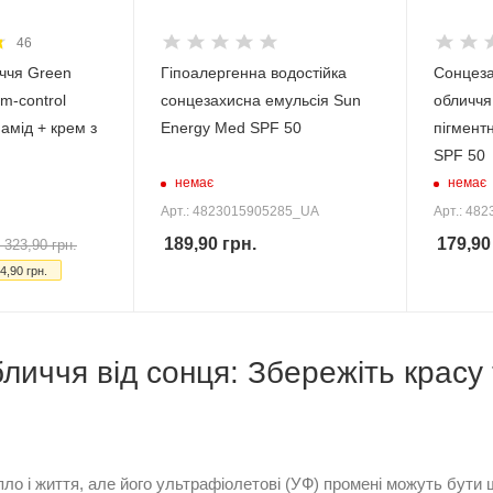
46
иччя Green
Гіпоалергенна водостійка
Сонцеза
m-control
сонцезахисна емульсія Sun
обличчя 
намід + крем з
Energy Med SPF 50
пігмент
SPF 50
немає
немає
Арт.: 4823015905285_UA
Арт.: 48
189,90
грн.
179,90
 323,90
грн.
4,90
грн.
личчя від сонця: Збережіть красу 
ло і життя, але його ультрафіолетові (УФ) промені можуть бути 