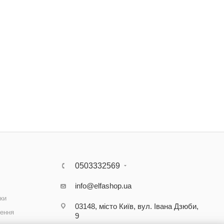
0503332569
info@elfashop.ua
ки
03148, місто Київ, вул. Івана Дзюби,
ення
9