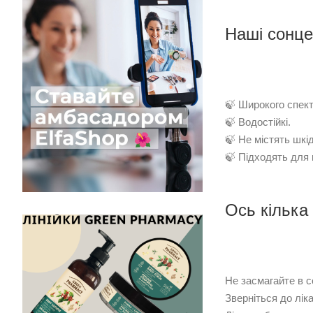
Наші сонце
🍃 Широкого спект
🍃 Водостійкі.
🍃 Не містять шкі
🍃 Підходять для в
Ось кілька
Не засмагайте в со
Зверніться до ліка