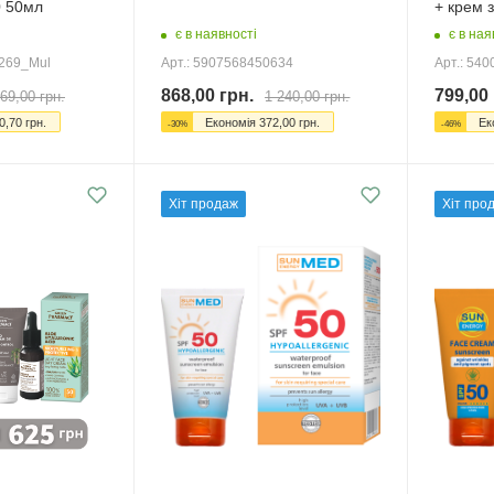
0 50мл
+ крем 
є в наявності
є в ная
0269_Mul
Арт.: 5907568450634
Арт.: 54
868,00
грн.
799,00
69,00
грн.
1 240,00
грн.
0,70
грн.
Економія
372,00
грн.
Ек
-
30
%
-
46
%
Хіт продаж
Хіт про