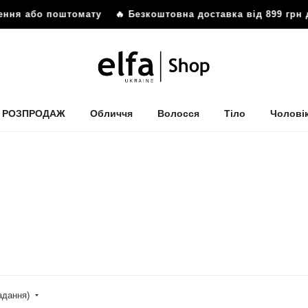
ня або поштомату
🔥 Безкоштовна доставка від 899 грн до 
РОЗПРОДАЖ
Обличчя
Волосся
Тіло
Чолові
падання)