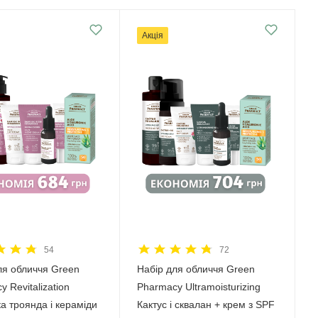
Акція
54
72
ля обличчя Green
Набір для обличчя Green
 Revitalization
Рharmacy Ultramoisturizing
а троянда і кераміди
Кактус і сквалан + крем з SPF