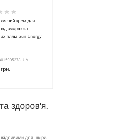
хисний крем для
від зморшок і
них плям Sun Energy
23015905278_UA
грн.
та здоров'я.
шкідливими для шкіри.