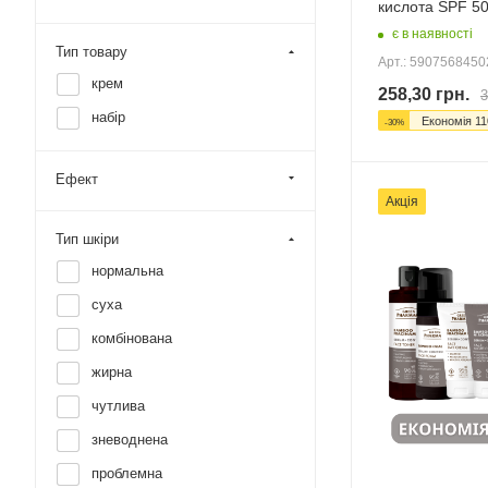
кислота SPF 5
є в наявності
Тип товару
Арт.: 590756845
крем
258,30
грн.
3
набір
Економія
11
-
30
%
Ефект
Акція
Тип шкіри
нормальна
суха
комбінована
жирна
чутлива
зневоднена
проблемна