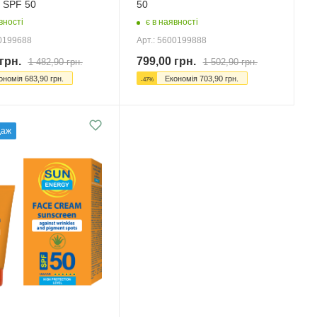
з SPF 50
50
вності
є в наявності
00199688
Арт.: 5600199888
грн.
799,00
грн.
1 482,90
грн.
1 502,90
грн.
ономія
683,90
грн.
Економія
703,90
грн.
-
47
%
даж