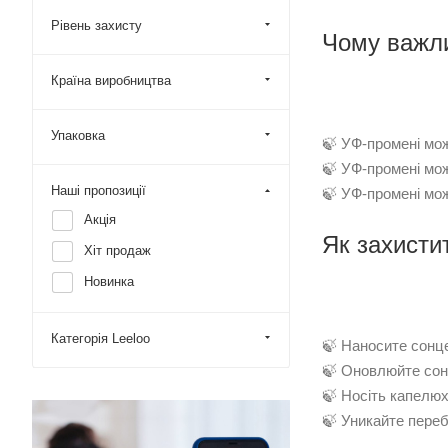
Рівень захисту
Чому важли
Країна виробництва
Упаковка
🍃 УФ-промені мож
🍃 УФ-промені мож
Наші пропозиції
🍃 УФ-промені мож
Акція
Як захисти
Хіт продаж
Новинка
Категорія Leeloo
🍃 Наносите сонце
🍃 Оновлюйте сонц
🍃 Носіть капелюх
🍃 Уникайте перебу