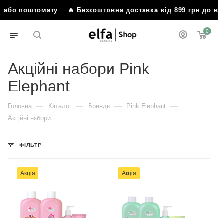
ня або поштомату
🔥 Безкоштовна доставка від 899 грн до
0
Акційні набори Pink
Elephant
—
—
—
—
Головна
Каталог
Бренди
Pink Elephant
Акційні набори
ФІЛЬТР
Акція
Акція