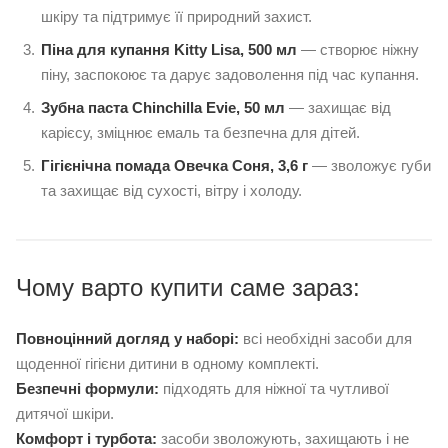
шкіру та підтримує її природний захист.
Піна для купання Kitty Lisa, 500 мл
— створює ніжну
піну, заспокоює та дарує задоволення під час купання.
Зубна паста Chinchilla Evie, 50 мл
— захищає від
карієсу, зміцнює емаль та безпечна для дітей.
Гігієнічна помада Овечка Соня, 3,6 г
— зволожує губи
та захищає від сухості, вітру і холоду.
Чому варто купити саме зараз:
Повноцінний догляд у наборі:
всі необхідні засоби для
щоденної гігієни дитини в одному комплекті.
Безпечні формули:
підходять для ніжної та чутливої
дитячої шкіри.
Комфорт і турбота:
засоби зволожують, захищають і не