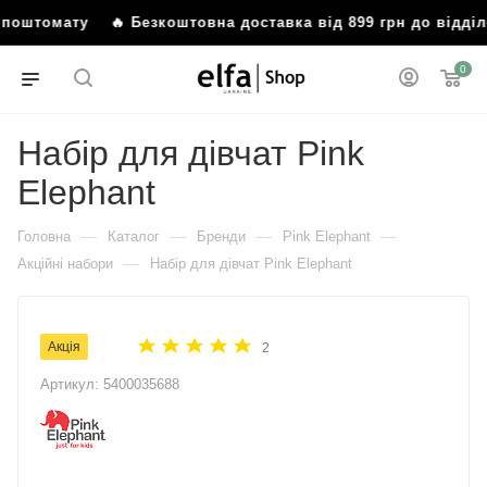
бо поштомату
🔥 Безкоштовна доставка від 899 грн до відд
0
Набір для дівчат Pink
Elephant
—
—
—
—
Головна
Каталог
Бренди
Pink Elephant
—
Акційні набори
Набір для дівчат Pink Elephant
Акція
2
Артикул:
5400035688