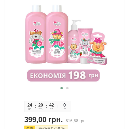
24
20
42
09
0
дн
год
хв
сек
шт
399,00
грн.
516,58
грн.
-
23
%
Економія
117,58
грн.