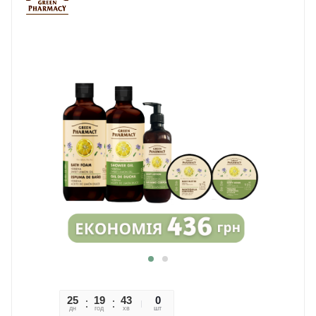
25
19
43
24
0
дн
год
хв
сек
шт