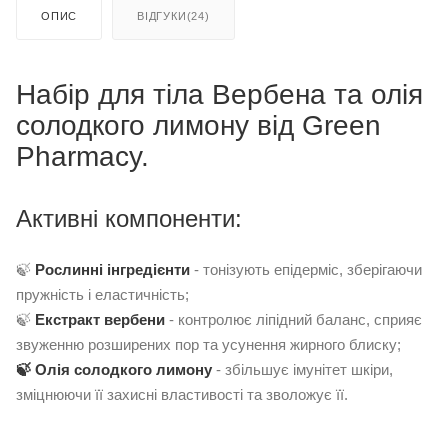
ОПИС
ВІДГУКИ(24)
Набір для тіла Вербена та олія
солодкого лимону від Green
Pharmacy.
Активні компоненти:
🍃
Р
ослинні інгредієнти
- тонізують епідерміс, зберігаючи
пружність і еластичність;
🍃
Екстракт вербени
- контролює ліпідний баланс, сприяє
звуженню розширених пор та усунення жирного блиску;
🍃 Олія солодкого лимону
- збільшує імунітет шкіри,
зміцнюючи її захисні властивості та зволожує її.