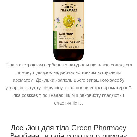
Піна з екстрактом вербени та натуральною олією солодкого
лимону підкорює надзвичайно тонким вишуканим
ароматом. Декілька крапель цього запашного засобу
утворюють густу ніжну піну, створюючи ефект ароматерапії,
яка освіжає тіло і надає шкірі шовковисту гладкість і
еластичність.
Лосьйон для тіла Green Pharmacy
Вербена та олія солодкого лимону