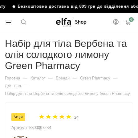
🔥 Безкоштовна доставка від 899 грн до відділення або 
0
Набір для тіла Вербена та
олія солодкого лимону
Green Pharmacy
—
—
—
—
Головна
Каталог
Бренди
Green Pharmacy
—
Для тіла
Набір для тіла Вербена та олія солодкого лимону Green Pharmacy
Акція
24
Артикул:
5300097288