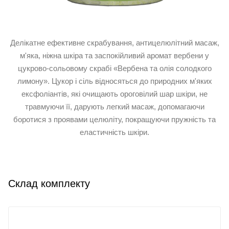
Делікатне ефективне скрабування, антицелюлітний масаж,
м'яка, ніжна шкіра та заспокійливий аромат вербени у
цукрово-сольовому скрабі «Вербена та олія солодкого
лимону». Цукор і сіль відносяться до природних м'яких
ексфоліантів, які очищають ороговілий шар шкіри, не
травмуючи її, дарують легкий масаж, допомагаючи
боротися з проявами целюліту, покращуючи пружність та
еластичність шкіри.
Склад комплекту