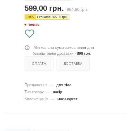
599,00
грн.
964,90
грн.
-
38
%
Економія
365,90
грн.
немає
Мінімальна сума замовлення для
безкоштовної доставки -
899 грн.
ОПЛАТА
ДОСТАВКА
Призначення
—
для тіла
Тип товару
—
набір
Класифікація
—
мас-маркет