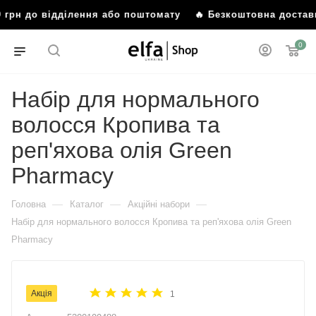
рн до відділення або поштомату
🔥 Безкоштовна доставка в
0
Набір для нормального
волосся Кропива та
реп'яхова олія Green
Pharmacy
—
—
—
Головна
Каталог
Акційні набори
Набір для нормального волосся Кропива та реп'яхова олія Green
Pharmacy
Акція
1