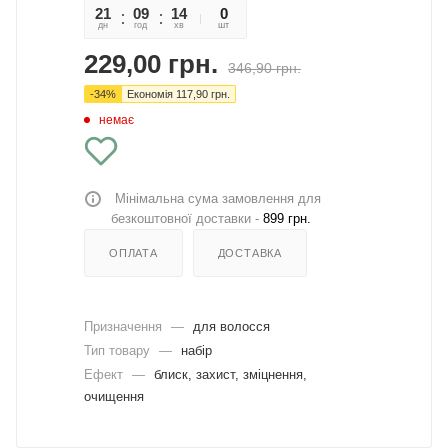
21
09
14
01
0
дн
год
хв
сек
шт
229,00
грн.
346,90
грн.
-
34
%
Економія
117,90
грн.
немає
Мінімальна сума замовлення для
безкоштовної доставки -
899 грн.
ОПЛАТА
ДОСТАВКА
Призначення
—
для волосся
Тип товару
—
набір
Ефект
—
блиск, захист, зміцнення,
очищення