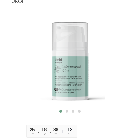
UKOI
25
18
38
47
13
дн
год
хв
сек
шт