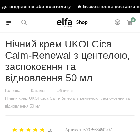
 до відділення або поштомату
🔥 Безкоштовна доставка від
0
Нічний крем UKOI Cica
Calm-Renewal з центелою,
заспокоєння та
відновлення 50 мл
—
—
—
Головна
Каталог
Обличчя
Нічний крем UKOI Cica Calm-Renewal з центелою, заспокоєння та
відновлення 50 мл
Артикул:
5907568450207
10