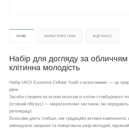
ОПИС
ХАРАКТЕРИСТИКИ
ВІДГУКИ(7)
Набір для догляду за обличчям
клітинна молодість
Набір UKOI Exosome Cellular Youth з екзосомами — це прор
рівні.
Засоби створені на основі екзосом із клітин стовбурового
(їстівний гібіскус) — мікроскопічних частинок, які передаю
регенерації.
Екзосоми діють глибше, ніж традиційні активні компоненти,
зменшуючи зморшки та повертаючи шкірі молодий, пружний