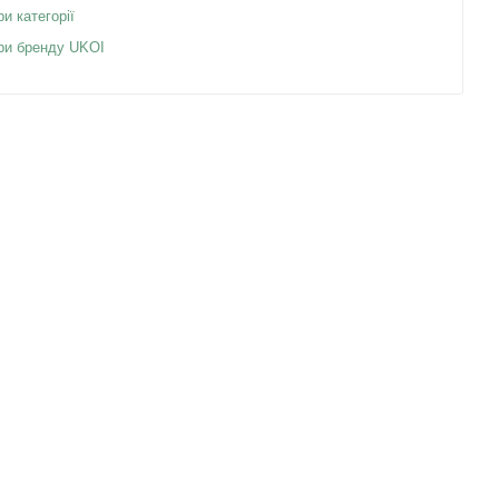
ри категорії
ари бренду UKOI