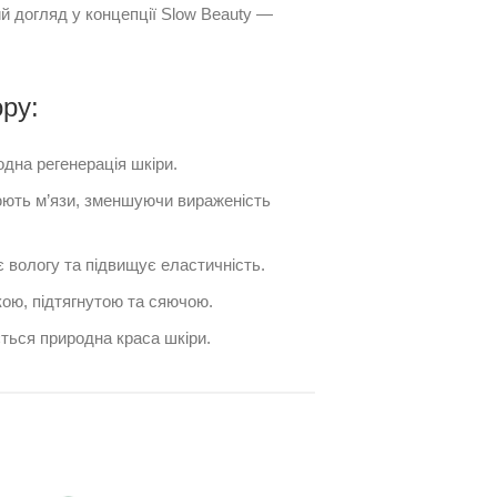
ий догляд у концепції Slow Beauty —
ру:
дна регенерація шкіри.
ють м’язи, зменшуючи вираженість
 вологу та підвищує еластичність.
кою, підтягнутою та сяючою.
ться природна краса шкіри.