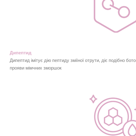
Дипептид
Дипептид імітує дію пептиду зміїної отрути, діє подібно бо
прояви мімчних зморшок