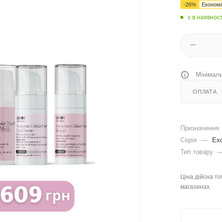
-
26
%
Економ
є в наявност
Мінімаль
ОПЛАТА
Призначення
Серія
—
Exo
Тип товару
Ціна дійсна ті
магазинах.