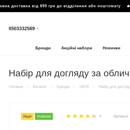
ставка від 899 грн до відділення або поштомату
🔥 Безкош
0503332569
Бренди
Акційні набори
Новинки
Набір для догляду за облич
—
—
—
—
Головна
Каталог
Бренди
UKOI
Набір для догляд
Артикул:
Акція
Новинка
7