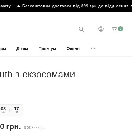
 Безкоштовна доставка від 899 грн до відділення або п
0
кам
Дітям
Преміум
Оселя
uth з екзосомами
03
13
17
хв
сек
шт
00
грн.
6 308,00
грн.