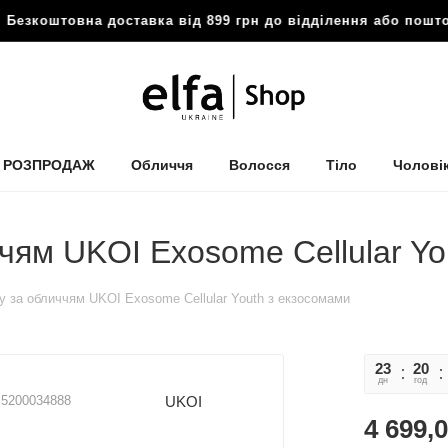
товна доставка від 899 грн до відділення або поштомату

РОЗПРОДАЖ
Обличчя
Волосся
Тіло
Чолові
чям UKOI Exosome Cellular Yo
у за обличчям UKOI Exosome Cellular Youth з екзосомами
23
20
дн
год
UKOI
5200034888
4 699,