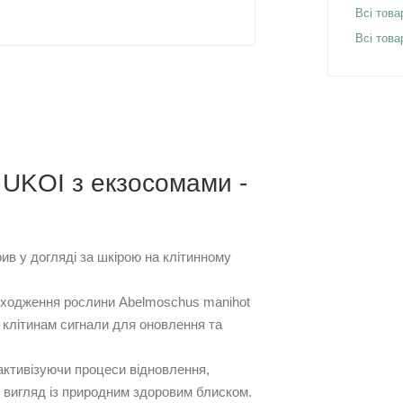
Всі това
Всі тов
 UKOI з екзосомами -
ив у догляді за шкірою на клітинному
 походження рослини Abelmoschus manihot
ть клітинам сигнали для оновлення та
 активізуючи процеси відновлення,
 вигляд із природним здоровим блиском.