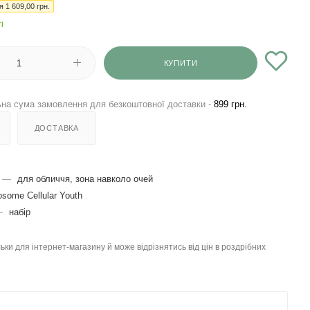
ія
1 609,00
грн.
і
КУПИТИ
на сума замовлення для безкоштовної доставки -
899 грн.
ДОСТАВКА
—
для обличчя, зона навколо очей
some Cellular Youth
—
набір
льки для інтернет-магазину й може відрізнятись від цін в роздрібних