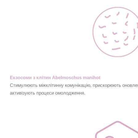
Екзосоми з клітин Abelmoschus manihot
Стимулюють міжклітинну комунікацію, прискорюють оновле
активізують процеси омолодження.