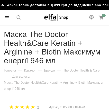
 Безкоштовна доставка від 899 грн до відділення або по
0
Маска The Doctor
Health&Care Keratin +
Arginine + Biotin Максимум
енергії 946 мл
—
—
—
Головна
Каталог
Бренди
The Doctor Health & Care
—
—
Для волосся
Маска The Doctor Health&Care Keratin + Arginine + Biotin Максимум
енергії 946 мл
Артикул:
8588006041644
2