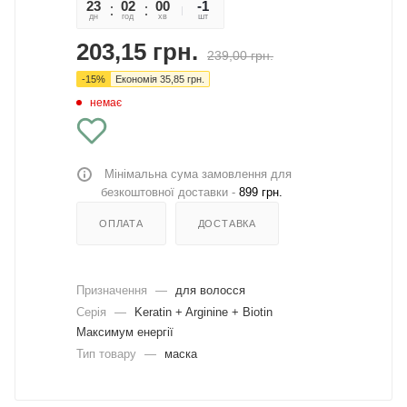
23
02
00
07
-1
дн
год
хв
сек
шт
203,15
грн.
239,00
грн.
-
15
%
Економія
35,85
грн.
немає
Мінімальна сума замовлення для
безкоштовної доставки -
899 грн.
ОПЛАТА
ДОСТАВКА
Призначення
—
для волосся
Серія
—
Keratin + Arginine + Biotin
Максимум енергії
Тип товару
—
маска