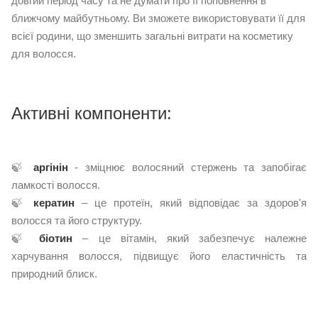
довгий період часу та не думати про її поповнення в
ближчому майбутньому. Ви зможете використовувати її для
всієї родини, що зменшить загальні витрати на косметику
для волосся.
Активні компоненти:
🍃
аргінін
- зміцнює волосяний стержень та запобігає
ламкості волосся.
🍃
кератин
– це протеїн, який відповідає за здоров'я
волосся та його структуру.
🍃
біотин
– це вітамін, який забезпечує належне
харчування волосся, підвищує його еластичність та
природний блиск.