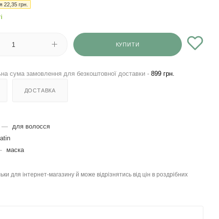
ія
22,35
грн.
і
КУПИТИ
на сума замовлення для безкоштовної доставки -
899 грн.
ДОСТАВКА
—
для волосся
atin
—
маска
льки для інтернет-магазину й може відрізнятись від цін в роздрібних