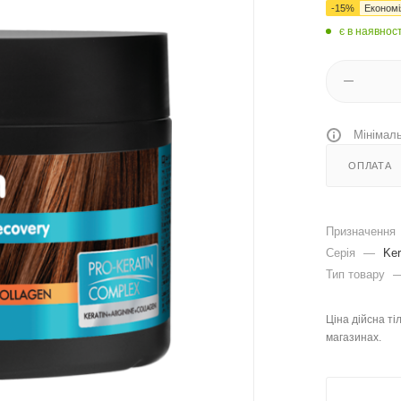
-
15
%
Економ
є в наявност
Мінімаль
ОПЛАТА
Призначення
Серія
—
Ker
Тип товару
Ціна дійсна ті
магазинах.