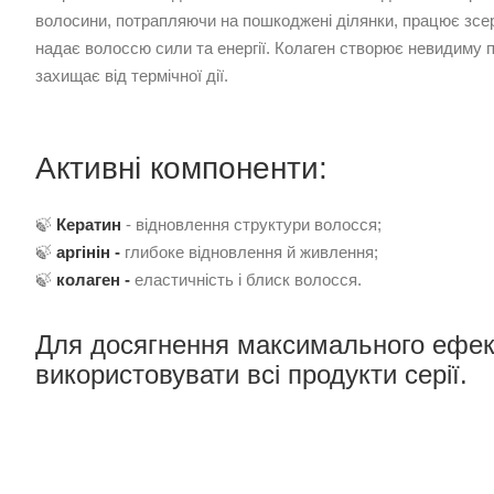
волосини, потрапляючи на пошкоджені ділянки, працює зсере
надає волоссю сили та енергії. Колаген створює невидиму п
захищає від термічної дії.
Активні компоненти:
🍃
Кератин
- відновлення структури волосся;
🍃
аргінін -
глибоке відновлення й живлення;
🍃
колаген -
еластичність і блиск волосся.
Для досягнення максимального ефек
використовувати всі продукти серії.