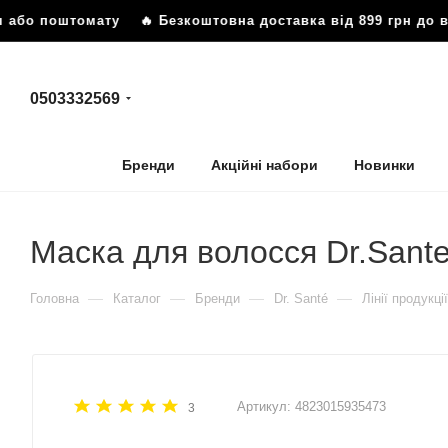
 або поштомату
🔥 Безкоштовна доставка від 899 грн до ві
0503332569
Бренди
Акційні набори
Новинки
Маска для волосся Dr.Sante
—
—
—
—
Головна
Каталог
Бренди
Dr. Santé
Лінії продукції
Артикул:
4823015935473
3