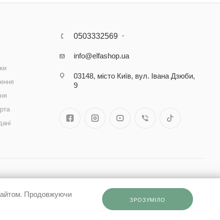
0503332569
info@elfashop.ua
ки
03148, місто Київ, вул. Івана Дзюби,
ення
9
ння
рта
дані
 сайтом. Продовжуючи
ЗРОЗУМІЛО