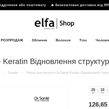
дділення або поштомату
🔥 Безкоштовна доставка від 899 
РОЗПРОДАЖ
Обличчя
Волосся
Тіло
Чолові
 Keratin Відновлення структу
—
—
Keratin
Маска для волосся Dr.Sante Keratin Відновлення струк
25
15
дн
год
126,65