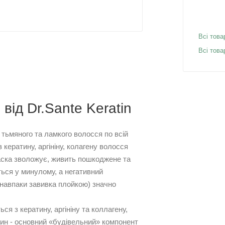
Всі това
Всі това
від Dr.Sante Keratin
тьмяного та ламкого волосся по всій
 кератину, аргініну, колагену волосся
аска зволожує, живить пошкоджене та
ться у минулому, а негативний
 навпаки завивка плойкою) значно
ься з кератину, аргініну та коллагену,
тин - основний «будівельний» компонент