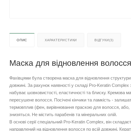
ОПИС
ХАРАКТЕРИСТИКИ
ВІДГУКИ(3)
Маска для відновлення волосся 
Фахівцями була створена маска для відновлення структури 
довжині. За рахунок наявності у складі Pro-Keratin Complex з
набуває шовковистості, еластичності та блиску. Кремова м
пересушене волосся. Посічені кінчики та ламкість - залиша
термовплив (фен, вирівнювання праскою для волосся, або,
знизяться. Не містить парабенів та мінеральних олій.
В основі серії спеціальний Pro-Keratin Complex, він складаєт
направлений на відновлення волосся по всій довжині. Кера