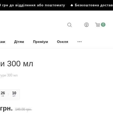
грн до відділення або поштомату
🔥 Безкоштовна доставка 
0
кам
Дітям
Преміум
Оселя
ри 300 мл
тури 300 мл
26
39
10
хв
сек
шт
грн.
149,00
грн.