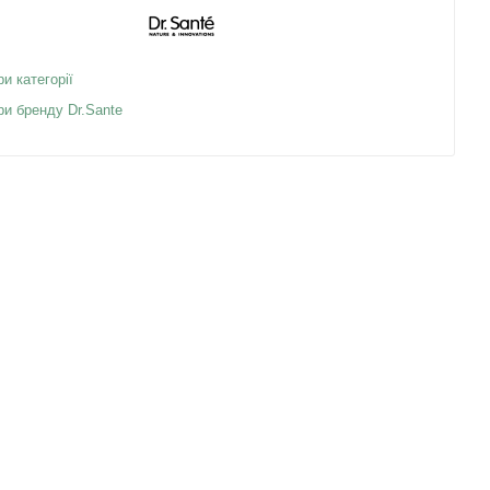
ри категорії
ри бренду Dr.Sante