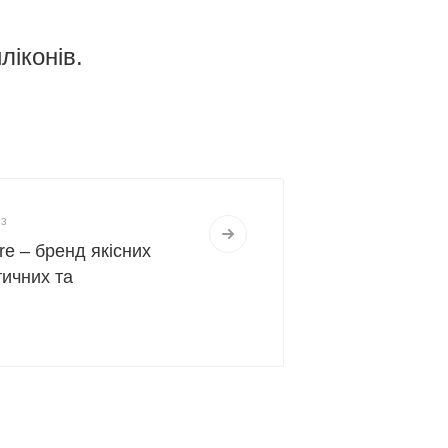
ліконів.
23
re – бренд якісних
ичних та