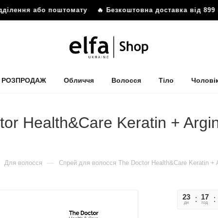
ділення або поштомату
🔥 Безкоштовна доставка від 899 г
РОЗПРОДАЖ
Обличчя
Волосся
Тіло
Чолові
r Health&Care Keratin + Argi
—
Для волосся
Спрей для волосся The Doctor Health&Care Keratin + A
23
17
дн
год