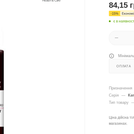
84,15
г
-
15
%
Економ
є в наявност
Мінімаль
ОПЛАТА
Призначення
Серія
—
Ker
Тип товару
Ціна дійсна ті
магазинах.