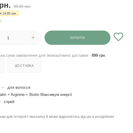
рн.
99,00
грн.
ія
14,85
грн.
і
КУПИТИ
на сума замовлення для безкоштовної доставки -
899 грн.
ДОСТАВКА
—
для волосся
atin + Arginine + Biotin Максимум енергії
—
спрей
льки для інтернет-магазину й може відрізнятись від цін в роздрібних