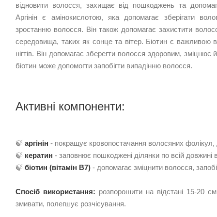
відновити волосся, захищає від пошкоджень та допомаг
Аргінін є амінокислотою, яка допомагає зберігати вол
зростанню волосся. Він також допомагає захистити волос
середовища, таких як сонце та вітер. Біотин є важливою в
нігтів. Він допомагає зберегти волосся здоровим, зміцнює 
біотин може допомогти запобігти випадінню волосся.
Активні компоненти:
🍃
аргінін
- покращує кровопостачання волосяних фолікул,
🍃
кератин
- заповнює пошкоджені ділянки по всій довжині 
🍃
біотин (вітамін В7)
- допомагає зміцнити волосся, запоб
Спосіб використання:
розпорошити на відстані 15-20 см
змивати, полегшує розчісування.