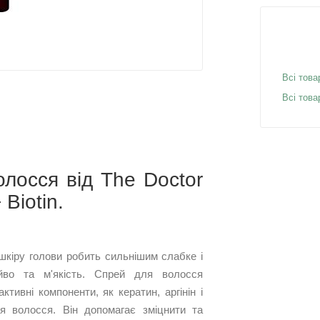
Всі това
Всі това
лосся від The Doctor
+ Biotin.
шкіру голови робить сильнішим слабке і
йво та м'якість. Спрей для волосся
тивні компоненти, як кератин, аргінін і
ся волосся. Він допомагає зміцнити та