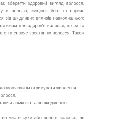
ає зберегти здоровий вигляд волосся.
огу в волоссі, зміцнює його та сприяє
ся від шкідливих впливів навколишнього
ітаміном для здоров'я волосся, шкіри та
його та сприяє зростанню волосся. Також
 дозволяючи їм отримувати живлення.
волосся.
ігаючи ламкості та пошкодженню.
 на чисте сухе або вологе волосся, не