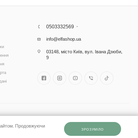
0503332569
info@elfashop.ua
ки
03148, місто Київ, вул. Івана Дзюби,
ення
9
ння
рта
дані
 сайтом. Продовжуючи
ЗРОЗУМІЛО