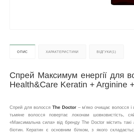
ОПИС
ХАРАКТЕРИСТИКИ
ВІДГУКИ(1)
Спрей Максимум енергії для во
Health&Care Keratin + Arginine 
Спрей для волосся
The Doctor
– м'яко очищає волосся і 
тьмяне волосся повертає локонам шовковистість, ся
«Максимальна сила» від бренду The Doctor містить такі ак
біотин. Кератин є основним білком, з якого складаєть