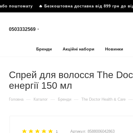
або поштомату
🔥 Безкоштовна доставка від 899 грн до від
0503332569
Бренди
Акційні набори
Новинки
Спрей для волосся The Docto
енергії 150 мл
—
—
—
—
Головна
Каталог
Бренди
The Doctor Health & Care
Артикул:
8588006042863
1