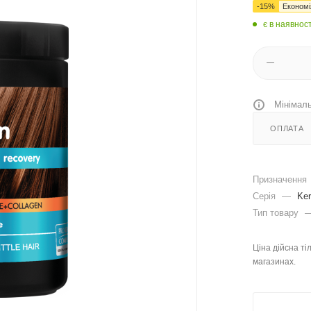
-
15
%
Економ
є в наявност
Мінімаль
ОПЛАТА
Призначення
Серія
—
Ker
Тип товару
Ціна дійсна ті
магазинах.