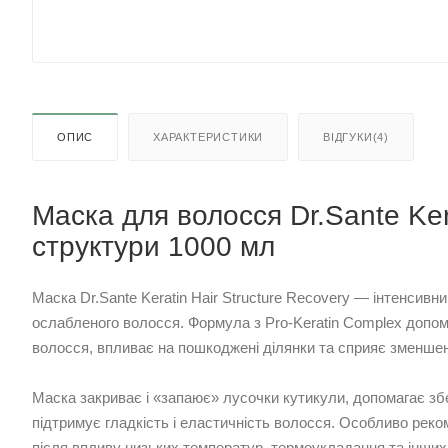
ОПИС
ХАРАКТЕРИСТИКИ
ВІДГУКИ(4)
Маска для волосся Dr.Sante Ker
структури 1000 мл
Маска Dr.Sante Keratin Hair Structure Recovery — інтенсивн
ослабленого волосся. Формула з Pro-Keratin Complex допо
волосся, впливає на пошкоджені ділянки та сприяє зменше
Маска закриває і «запаює» лусочки кутикули, допомагає збе
підтримує гладкість і еластичність волосся. Особливо рек
після впливу низьких температур, термоукладання та інших 