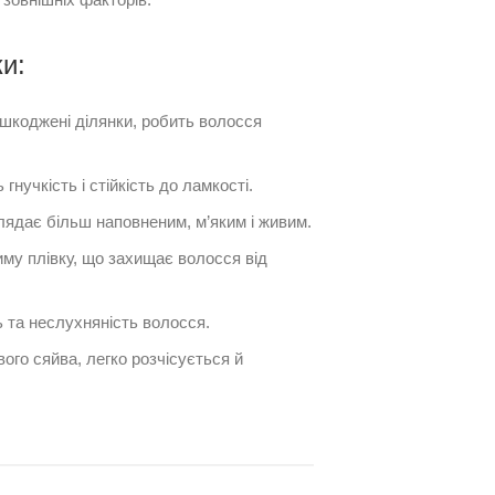
и:
шкоджені ділянки, робить волосся
 гнучкість і стійкість до ламкості.
ядає більш наповненим, м’яким і живим.
у плівку, що захищає волосся від
 та неслухняність волосся.
го сяйва, легко розчісується й