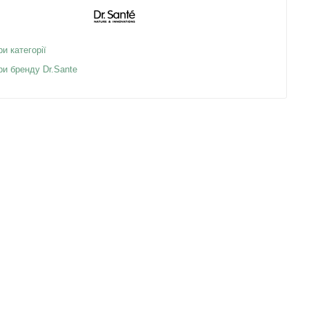
ри категорії
ри бренду Dr.Sante