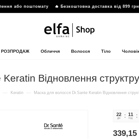
 або поштомату
🔥 Безкоштовна доставка від 899 грн до ві
РОЗПРОДАЖ
Обличчя
Волосся
Тіло
Чолові
 Keratin Відновлення структр
—
—
Keratin
Маска для волосся Dr.Sante Keratin Відновлення струк
22
11
дн
год
339,15