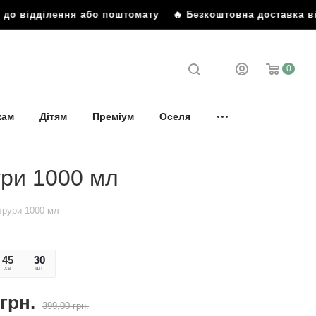
дділення або поштомату
🔥 Безкоштовна доставка від 899 
0
кам
Дітям
Преміум
Оселя
ури 1000 мл
трури 1000 мл
45
27
30
хв
сек
шт
грн.
399,00
грн.