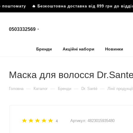
томату
🔥 Безкоштовна доставка від 899 грн до відділення
0503332569
Бренди
Акційні набори
Новинки
Маска для волосся Dr.Sante
—
—
—
—
Головна
Каталог
Бренди
Dr. Santé
Лінії продукції
Артикул:
4823015935480
4