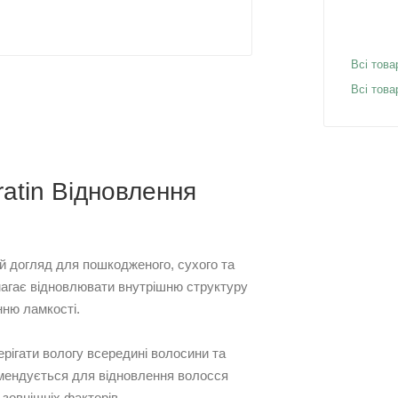
Всі това
Всі това
atin Відновлення
ий догляд для пошкодженого, сухого та
магає відновлювати внутрішню структуру
нню ламкості.
рігати вологу всередині волосини та
омендується для відновлення волосся
зовнішніх факторів.