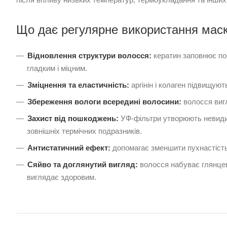
Що дає регулярне використання маск
Відновлення структури волосся:
кератин заповнює по
гладким і міцним.
Зміцнення та еластичність:
аргінін і колаген підвищують
Збереження вологи всередині волосини:
волосся вигл
Захист від пошкоджень:
УФ-фільтри утворюють невидим
зовнішніх термічних подразників.
Антистатичний ефект:
допомагає зменшити пухнастість
Сяйво та доглянутий вигляд:
волосся набуває глянцево
виглядає здоровим.