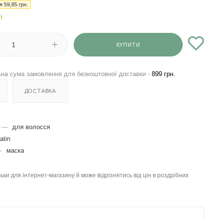
ія
59,85
грн.
і
КУПИТИ
на сума замовлення для безкоштовної доставки -
899 грн.
ДОСТАВКА
—
для волосся
atin
—
маска
льки для інтернет-магазину й може відрізнятись від цін в роздрібних