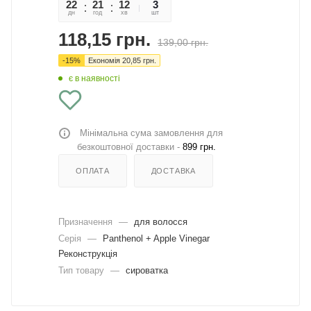
22
21
12
32
3
дн
год
хв
сек
шт
118,15
грн.
139,00
грн.
-
15
%
Економія
20,85
грн.
є в наявності
Мінімальна сума замовлення для
безкоштовної доставки -
899 грн.
ОПЛАТА
ДОСТАВКА
Призначення
—
для волосся
Серія
—
Panthenol + Apple Vinegar
Реконструкція
Тип товару
—
сироватка