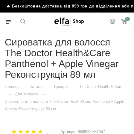
ту
🔥 Безкоштовна доставка від 899 грн до відділення або
0
Сироватка для волосся
The Doctor Health&Care
Panthenol + Apple Vinegar
Реконструкція 89 мл
—
—
—
Головна
Каталог
Бренди
The Doctor Health & Care
—
—
Для волосся
Сироватка для волосся The Doctor Health&Care Panthenol + Apple
Vinegar Реконструкція 89 мл
Артикул:
8588009351047
1