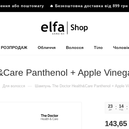
лення або поштомату
🔥 Безкоштовна доставка від 899 грн 
РОЗПРОДАЖ
Обличчя
Волосся
Тіло
Чолові
Care Panthenol + Apple Vineg
—
Для волосся
Шампунь The Doctor Health&Care Panthenol + Apple V
23
14
дн
год
143,65