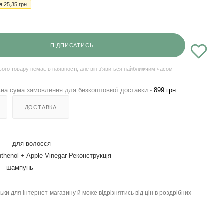
ія
25,35
грн.
ПІДПИСАТИСЬ
ього товару немає в наявності, але він з'явиться найближчим часом
на сума замовлення для безкоштовної доставки -
899 грн.
ДОСТАВКА
—
для волосся
thenol + Apple Vinegar Реконструкція
—
шампунь
льки для інтернет-магазину й може відрізнятись від цін в роздрібних