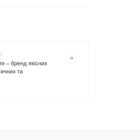
23
re – бренд якісних
ичних та