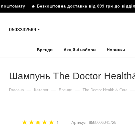
 поштомату
🔥 Безкоштовна доставка від 899 грн до відді
0503332569
Бренди
Акційні набори
Новинки
Шампунь The Doctor Health&
—
—
—
—
Головна
Каталог
Бренди
The Doctor Health & Care
Артикул:
8588006041729
1