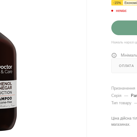
-
15
%
Економ
немає
Нажаль наразі ц
Мінімаль
ОПЛАТА
Призначення
Серія
—
Pan
Тип товару
Ціна дійсна ті
магазинах.