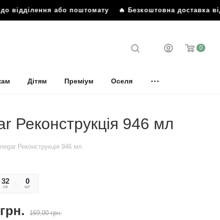
до відділення або поштомату
🔥 Безкоштовна доставка від
0
кам
Дітям
Преміум
Оселя
ar Реконструкція 946 мл
inegar Реконструкція 946 мл
32
12
0
хв
сек
шт
грн.
169,00
грн.