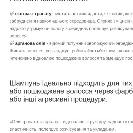
🍃
екстракт гр
анату
- містить антиоксиданти, які захищають
забруднення навколишнього середовища. Сприяє зміцненню 
надовго утримуючи вологу в середині, полегшує розчісуванн
волосся;
🍃
арганова олія
- відомий потужний зволожуючий інгредієнт
Живить волосся, розгладжує, робить його м'якішим, шовков
Інтенсивно відновлює пошкоджене волосся та зменшує посіч
Шампунь ідеально підходить для тих,
або пошкоджене волосся через фарб
або інші агресивні процедури.
«Олія граната та аргана – відновлює структуру, надовго утр
еластичність, полегшує розчісування та укладання.