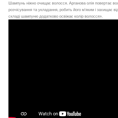
Шампунь ніжно очищає волосся. Арганова олія повертає во
розчісування та укладання, робить його м'яким і захищає ві
складі шампуню додатково освіжає колір волосся».