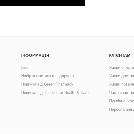
ІНФОРМАЦІЯ
КЛІЄНТАМ
Блог
Умови оплати
Набір косметики в подарунок
Умови достав
Новинка від Green Pharmacy
Умови поверн
Новинка від The Doctor Health & Care
Часті запита
Публічна офе
Персональні 