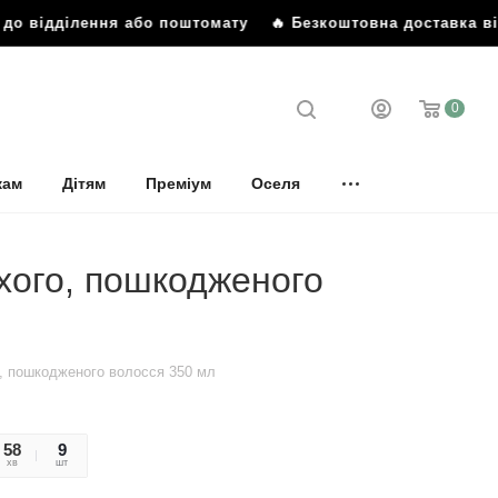
о відділення або поштомату
🔥 Безкоштовна доставка від 
0
кам
Дітям
Преміум
Оселя
хого, пошкодженого
о, пошкодженого волосся 350 мл
58
04
9
хв
сек
шт