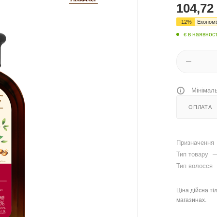
104,72
-
12
%
Економ
є в наявност
Мінімаль
ОПЛАТА
Призначення
Тип товару
Тип волосся
Ціна дійсна ті
магазинах.