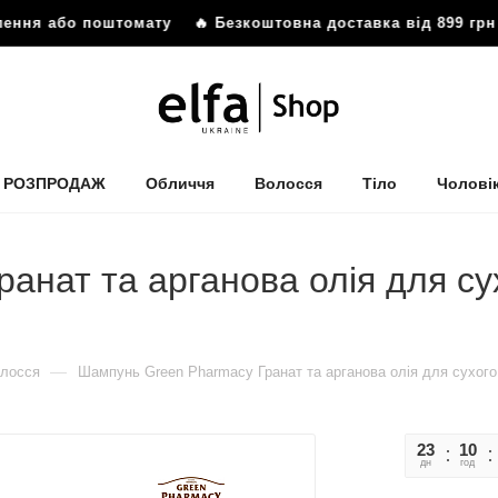
ення або поштомату
🔥 Безкоштовна доставка від 899 грн д
РОЗПРОДАЖ
Обличчя
Волосся
Тіло
Чолові
анат та арганова олія для су
—
олосся
Шампунь Green Pharmacy Гранат та арганова олія для сухог
23
10
дн
год