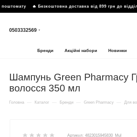
 поштомату
🔥 Безкоштовна доставка від 899 грн до відділ
0503332569
Бренди
Акційні набори
Новинки
Шампунь Green Pharmacy Гр
волосся 350 мл
—
—
—
—
Головна
Каталог
Бренди
Green Pharmacy
Для в
Артикул:
4823015945830_Mul