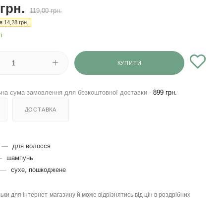
грн.
119,00
грн.
ія
14,28
грн.
і
КУПИТИ
на сума замовлення для безкоштовної доставки -
899 грн.
ДОСТАВКА
—
для волосся
—
шампунь
—
сухе, пошкоджене
льки для інтернет-магазину й може відрізнятись від цін в роздрібних