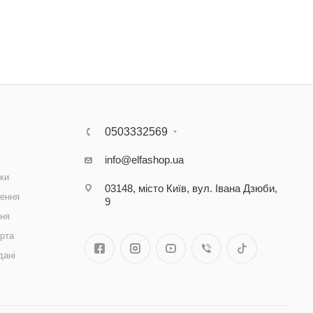
0503332569
info@elfashop.ua
ки
03148, місто Київ, вул. Івана Дзюби,
ення
9
ння
рта
дані