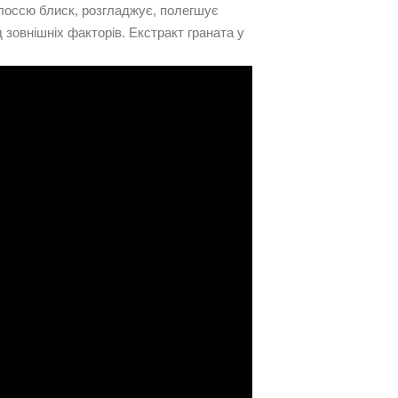
лоссю блиск, розгладжує, полегшує
д зовнішніх факторів. Екстракт граната у