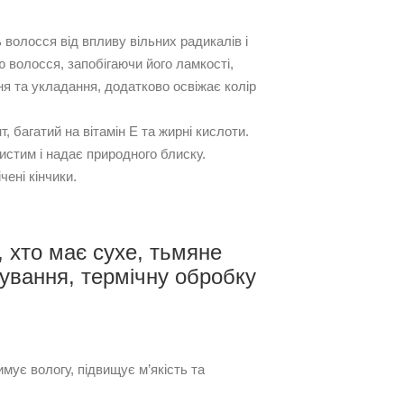
 волосся від впливу вільних радикалів і
волосся, запобігаючи його ламкості,
я та укладання, додатково освіжає колір
, багатий на вітамін Е та жирні кислоти.
истим і надає природного блиску.
ені кінчики.
 хто має сухе, тьмяне
ування, термічну обробку
имує вологу, підвищує м’якість та