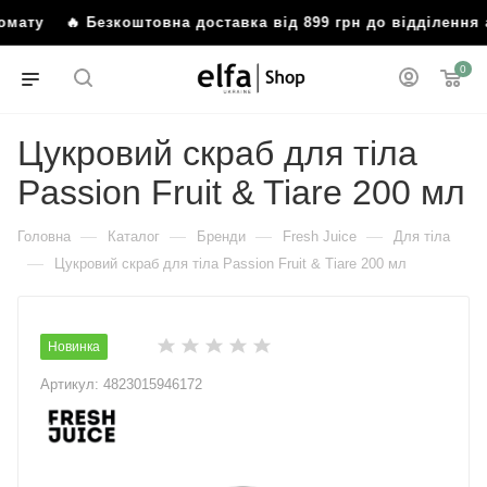
омату
🔥 Безкоштовна доставка від 899 грн до відділення 
0
Цукровий скраб для тіла
Passion Fruit & Tiare 200 мл
—
—
—
—
Головна
Каталог
Бренди
Fresh Juice
Для тіла
—
Цукровий скраб для тіла Passion Fruit & Tiare 200 мл
Новинка
Артикул:
4823015946172