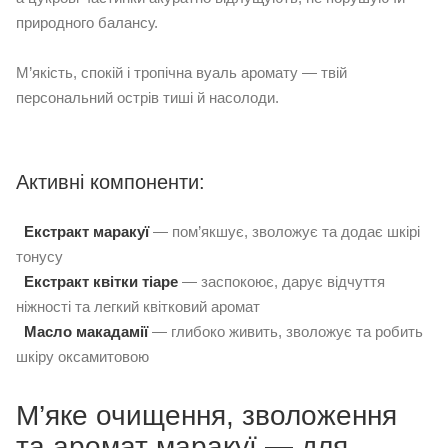
природного балансу.
М’якість, спокій і тропічна вуаль аромату — твій
персональний острів тиші й насолоди.
Активні компоненти:
Екстракт маракуї
— пом’якшує, зволожує та додає шкірі
тонусу
Екстракт квітки тіаре
— заспокоює, дарує відчуття
ніжності та легкий квітковий аромат
Масло макадамії
— глибоко живить, зволожує та робить
шкіру оксамитовою
М’яке очищення, зволоження
та аромат маракуї — для