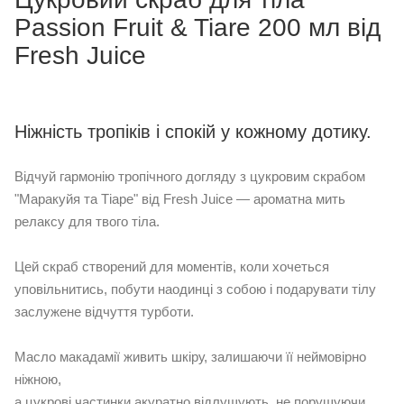
Passion Fruit & Tiare 200 мл від
Fresh Juice
Ніжність тропіків і спокій у кожному дотику.
Відчуй гармонію тропічного догляду з цукровим скрабом
"Маракуйя та Тіаре" від Fresh Juice — ароматна мить
релаксу для твого тіла.
Цей скраб створений для моментів, коли хочеться
уповільнитись, побути наодинці з собою і подарувати тілу
заслужене відчуття турботи.
Масло макадамії живить шкіру, залишаючи її неймовірно
ніжною,
а цукрові частинки акуратно відлущують, не порушуючи