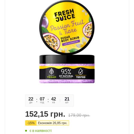
22
07
42
07
21
дн
год
хв
сек
шт
152,15
грн.
179,00
грн.
-
15
%
Економія
26,85
грн.
є в наявності