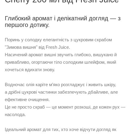
Глибокий аромат і делікатний догляд — з
першого дотику.
Поринь у солодку елегантність з цукровим скрабом
"Зимова вишня" від Fresh Juice.
Насичений аромат вишні звучить глибоко, вишукано й
привабливо, огортаючи тіло солодким шлейфом, який
хочеться вдихати знову.
Водночас олія каріте м’яко розгладжує і живить шкіру,
а дрібні цукрові частинки забезпечують дбайливе, але
ефективне очищення.
Це не просто скраб — це момент розкоші, де кожен рух —
насолода.
Ідеальний аромат для тих, хто хоче відчути догляд як