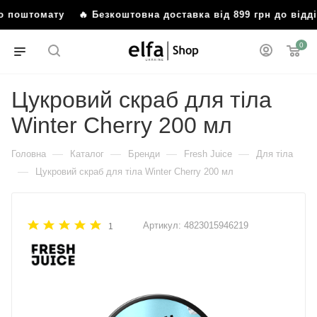
або поштомату
🔥 Безкоштовна доставка від 899 грн до від
0
Цукровий скраб для тіла
Winter Cherry 200 мл
—
—
—
—
Головна
Каталог
Бренди
Fresh Juice
Для тіла
—
Цукровий скраб для тіла Winter Cherry 200 мл
Артикул:
4823015946219
1