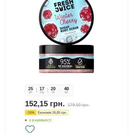
25
17
20
46
40
дн
год
хв
сек
шт
152,15
грн.
179,00
грн.
-
15
%
Економія
26,85
грн.
є в наявності